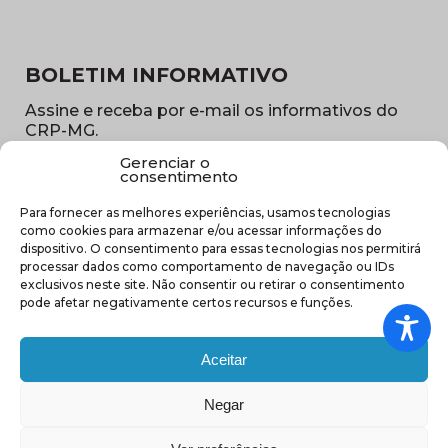
BOLETIM INFORMATIVO
Assine e receba por e-mail os informativos do
CRP-MG.
Gerenciar o
Nome
consentimento
(obrigatório)
Para fornecer as melhores experiências, usamos tecnologias
E-
como cookies para armazenar e/ou acessar informações do
mail
dispositivo. O consentimento para essas tecnologias nos permitirá
(obrigatório)
processar dados como comportamento de navegação ou IDs
Sub
exclusivos neste site. Não consentir ou retirar o consentimento
região
pode afetar negativamente certos recursos e funções.
(obrigatório)
Aceitar
Negar
(abre em nova ja