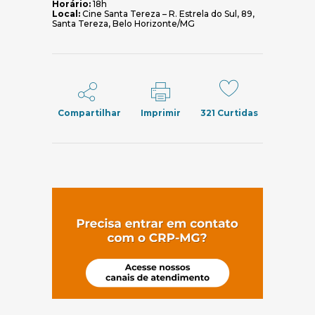
Horário:
18h
Local:
Cine Santa Tereza – R. Estrela do Sul, 89,
Santa Tereza, Belo Horizonte/MG
Compartilhar
Imprimir
321
Curtidas
(abre em nov