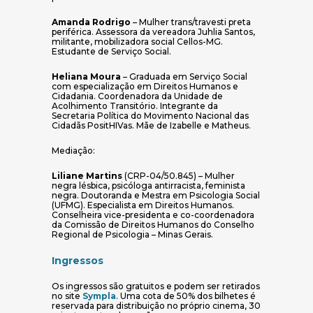
Amanda Rodrigo
– Mulher trans/travesti preta
periférica. Assessora da vereadora Juhlia Santos,
militante, mobilizadora social Cellos-MG.
Estudante de Serviço Social.
Heliana Moura
– Graduada em Serviço Social
com especialização em Direitos Humanos e
Cidadania. Coordenadora da Unidade de
Acolhimento Transitório. Integrante da
Secretaria Política do Movimento Nacional das
Cidadãs PositHIVas. Mãe de Izabelle e Matheus.
Mediação:
Liliane Martins
(CRP-04/50.845) – Mulher
negra lésbica, psicóloga antirracista, feminista
negra. Doutoranda e Mestra em Psicologia Social
(UFMG). Especialista em Direitos Humanos.
Conselheira vice-presidenta e co-coordenadora
da Comissão de Direitos Humanos do Conselho
Regional de Psicologia – Minas Gerais.
Ingressos
Os ingressos são gratuitos e podem ser retirados
no site
Sympla
. Uma cota de 50% dos bilhetes é
reservada para distribuição no próprio cinema, 30