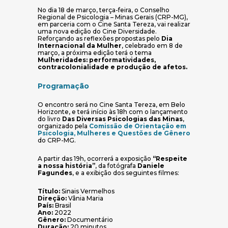
No dia 18 de março, terça-feira, o Conselho
Regional de Psicologia – Minas Gerais (CRP-MG),
em parceria com o Cine Santa Tereza, vai realizar
uma nova edição do Cine Diversidade.
Reforçando as reflexões propostas pelo
Dia
Internacional da Mulher
, celebrado em 8 de
março, a próxima edição terá o tema
Mulheridades: performatividades,
contracolonialidade e produção de afetos.
Programação
O encontro será no Cine Santa Tereza, em Belo
Horizonte, e terá início às 18h com o lançamento
do livro
Das Diversas Psicologias das Minas
,
organizado pela
Comissão de Orientação em
Psicologia, Mulheres e Questões de Gênero
do CRP-MG.
A partir das 19h, ocorrerá a exposição
“Respeite
a nossa história”
, da fotógrafa
Daniele
Fagundes
, e a exibição dos seguintes filmes:
Título:
Sinais Vermelhos
Direção:
Vânia Maria
País:
Brasil
Ano:
2022
Gênero:
Documentário
Duração:
20 minutos