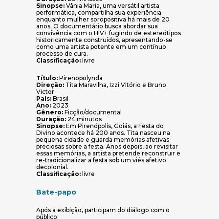
Sinopse:
Vânia Maria, uma versátil artista
performática, compartilha sua experiência
enquanto mulher soropositiva há mais de 20
anos. O documentário busca abordar sua
convivência com o HIV+ fugindo de estereótipos
historicamente construídos, apresentando-se
como uma artista potente em um contínuo
processo de cura.
Classificação:
livre
Título:
Pirenopolynda
Direção:
Tita Maravilha, Izzi Vitório e Bruno
Victor
País:
Brasil
Ano:
2023
Gênero:
Ficção/documental
Duração:
24 minutos
Sinopse:
Em Pirenópolis, Goiás, a Festa do
Divino acontece há 200 anos. Tita nasceu na
pequena cidade e guarda memórias afetivas
preciosas sobre a festa. Anos depois, ao revisitar
essas memórias, a artista pretende reconstruir e
re-tradicionalizar a festa sob um viés afetivo
decolonial.
Classificação:
livre
Bate-papo
Após a exibição, participam do diálogo com o
público: