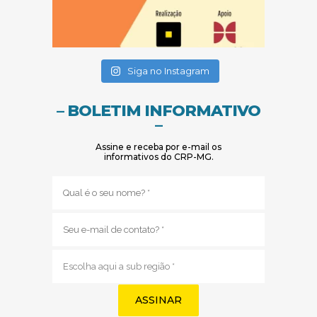
(abre em nova janela)
(abre em nova janela)
Siga no Instagram
– BOLETIM INFORMATIVO
–
Assine e receba por e-mail os
informativos do CRP-MG.
Nome
(obrigatório)
E-
mail
(obrigatório)
Sub
região
(obrigatório)