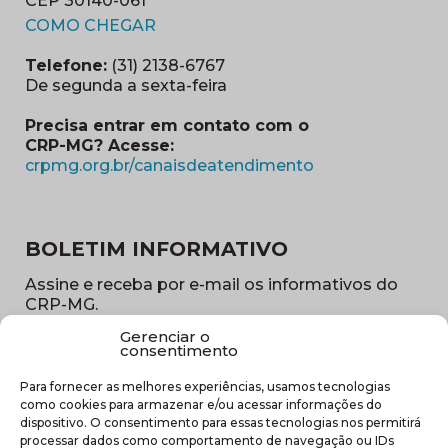
CEP 30140-061
(abre em nova janela)
COMO CHEGAR
Telefone:
(31) 2138-6767
De segunda a sexta-feira
Precisa entrar em contato com o
CRP-MG? Acesse:
(abre em nova ja
crpmg.org.br/canaisdeatendimento
BOLETIM INFORMATIVO
Assine e receba por e-mail os informativos do
CRP-MG.
Gerenciar o
Nome
consentimento
(obrigatório)
Para fornecer as melhores experiências, usamos tecnologias
E-
como cookies para armazenar e/ou acessar informações do
mail
dispositivo. O consentimento para essas tecnologias nos permitirá
(obrigatório)
processar dados como comportamento de navegação ou IDs