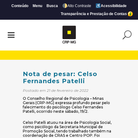
Conteúdo
Menu
Busca
Alto Contraste
Acessibilidade
Transparência e Prestação de Contas
Nota de pesar: Celso Fernandes Patelli |
Nota de pesar: Celso
Fernandes Patelli
Postado em 21 de fevereiro de 2022
O Conselho Regional de Psicologia – Minas
Gerais (CRP-MG) expressa profundo pesar pelo
falecimento do psicólogo Celso Fernandes
Patelli, ocorrido neste sábado, 19/2.
Celso Patelli atuou na área de Psicologia Social,
como psicólogo da Secretaria Municipal de
Promoção Social, tendo trabalhado também na
coordenação de CRAS e Centro POP. Foi