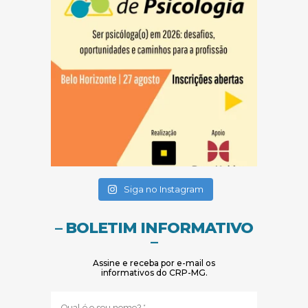
(abre em nova janela)
(abre em nova janela)
Siga no Instagram
– BOLETIM INFORMATIVO
–
Assine e receba por e-mail os
informativos do CRP-MG.
Nome
(obrigatório)