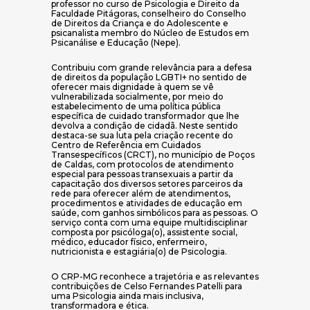
professor no curso de Psicologia e Direito da
Faculdade Pitágoras, conselheiro do Conselho
de Direitos da Criança e do Adolescente e
psicanalista membro do Núcleo de Estudos em
Psicanálise e Educação (Nepe).
Contribuiu com grande relevância para a defesa
de direitos da população LGBTI+ no sentido de
oferecer mais dignidade à quem se vê
vulnerabilizada socialmente, por meio do
estabelecimento de uma política pública
específica de cuidado transformador que lhe
devolva a condição de cidadã. Neste sentido
destaca-se sua luta pela criação recente do
Centro de Referência em Cuidados
Transespecíficos (CRCT), no município de Poços
de Caldas, com protocolos de atendimento
especial para pessoas transexuais a partir da
capacitação dos diversos setores parceiros da
rede para oferecer além de atendimentos,
procedimentos e atividades de educação em
saúde, com ganhos simbólicos para as pessoas. O
serviço conta com uma equipe multidisciplinar
composta por psicóloga(o), assistente social,
médico, educador físico, enfermeiro,
nutricionista e estagiária(o) de Psicologia.
O CRP-MG reconhece a trajetória e as relevantes
contribuições de Celso Fernandes Patelli para
uma Psicologia ainda mais inclusiva,
transformadora e ética.