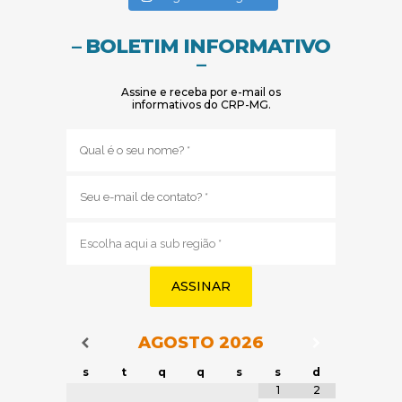
– BOLETIM INFORMATIVO
–
Assine e receba por e-mail os
informativos do CRP-MG.
Nome
(obrigatório)
E-
mail
(obrigatório)
Sub
região
(obrigatório)
AGOSTO
2026
Navegação do Calendário
Navegação
Navegação do Calendário
s
t
q
q
s
s
d
Tabela de dados
1
2