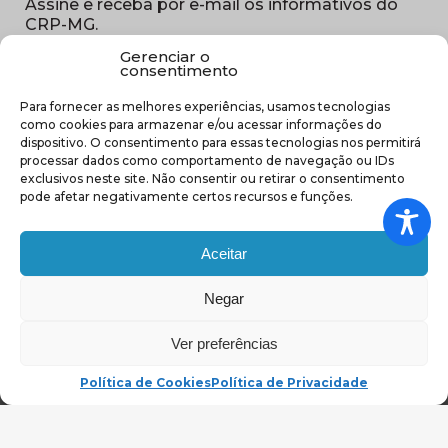
Assine e receba por e-mail os informativos do
CRP-MG.
Gerenciar o
Nome
consentimento
(obrigatório)
Para fornecer as melhores experiências, usamos tecnologias
E-
como cookies para armazenar e/ou acessar informações do
mail
dispositivo. O consentimento para essas tecnologias nos permitirá
(obrigatório)
processar dados como comportamento de navegação ou IDs
Sub
exclusivos neste site. Não consentir ou retirar o consentimento
região
pode afetar negativamente certos recursos e funções.
(obrigatório)
Aceitar
Negar
(abre em nova ja
Ver preferências
Política de Cookies
Política de Privacidade