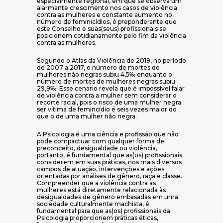
especialmente regional, em que se observa um
alarmante crescimento nos casos de violência
contra as mulheres e constante aumento no
número de feminicídios, é preponderante que
este Conselho e suas(seus) profissionais se
posicionem cotidianamente pelo fim da violência
contra as mulheres.
Segundo o Atlas da Violência de 2019, no período
de 2007 a 2017, o número de mortes de
mulheres não negras subiu 4,5‰ enquanto o
número de mortes de mulheres negras subiu
29,9‰. Esse cenário revela que é impossível falar
de violência contra a mulher sem considerar o
recorte racial, pois o risco de uma mulher negra
ser vítima de femincídio é seis vezes maior do
que o de uma mulher não negra.
A Psicologia é uma ciência e profissão que não
pode compactuar com qualquer forma de
preconceito, desigualdade ou violência,
portanto, é fundamental que as(os) profissionais
considerem em suas práticas, nos mais diversos
campos de atuação, intervenções e ações
orientadas por análises de gênero, raça e classe.
Compreender que a violência contra as
mulheres está diretamente relacionada às
desigualdades de gênero embasadas em uma
sociedade culturalmente machista, é
fundamental para que as(os) profissionais da
Psicologia proporcionem práticas éticas,