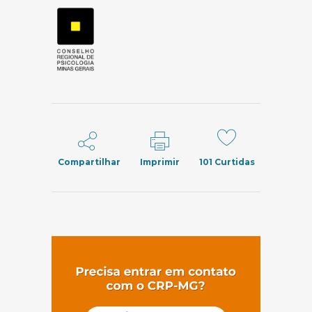
Compartilhar
Imprimir
101
Curtidas
(abre em nov