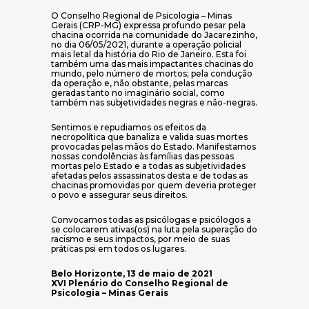
O Conselho Regional de Psicologia – Minas
Gerais (CRP-MG) expressa profundo pesar pela
chacina ocorrida na comunidade do Jacarezinho,
no dia 06/05/2021, durante a operação policial
mais letal da história do Rio de Janeiro. Esta foi
também uma das mais impactantes chacinas do
mundo, pelo número de mortos; pela condução
da operação e, não obstante, pelas marcas
geradas tanto no imaginário social, como
também nas subjetividades negras e não-negras.
Sentimos e repudiamos os efeitos da
necropolítica que banaliza e valida suas mortes
provocadas pelas mãos do Estado. Manifestamos
nossas condolências às famílias das pessoas
mortas pelo Estado e a todas as subjetividades
afetadas pelos assassinatos desta e de todas as
chacinas promovidas por quem deveria proteger
o povo e assegurar seus direitos.
Convocamos todas as psicólogas e psicólogos a
se colocarem ativas(os) na luta pela superação do
racismo e seus impactos, por meio de suas
práticas psi em todos os lugares.
Belo Horizonte, 13 de maio de 2021
XVI Plenário do Conselho Regional de
Psicologia – Minas Gerais