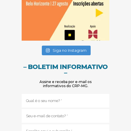
(abre em nova janela)
(abre em nova janela)
Siga no Instagram
– BOLETIM INFORMATIVO
–
Assine e receba por e-mail os
informativos do CRP-MG.
Nome
(obrigatório)
E-
mail
(obrigatório)
Sub
região