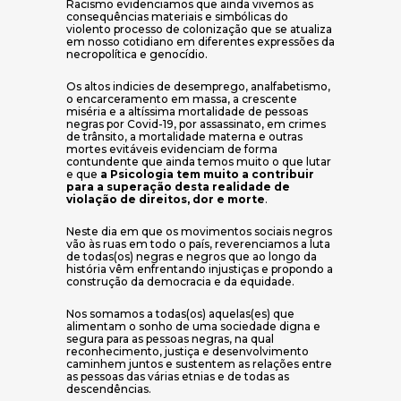
Racismo evidenciamos que ainda vivemos as
consequências materiais e simbólicas do
violento processo de colonização que se atualiza
em nosso cotidiano em diferentes expressões da
necropolítica e genocídio.
Os altos indicies de desemprego, analfabetismo,
o encarceramento em massa, a crescente
miséria e a altíssima mortalidade de pessoas
negras por Covid-19, por assassinato, em crimes
de trânsito, a mortalidade materna e outras
mortes evitáveis evidenciam de forma
contundente que ainda temos muito o que lutar
e que
a Psicologia tem muito a contribuir
para a superação desta realidade de
violação de direitos, dor e morte
.
Neste dia em que os movimentos sociais negros
vão às ruas em todo o país, reverenciamos a luta
de todas(os) negras e negros que ao longo da
história vêm enfrentando injustiças e propondo a
construção da democracia e da equidade.
Nos somamos a todas(os) aquelas(es) que
alimentam o sonho de uma sociedade digna e
segura para as pessoas negras, na qual
reconhecimento, justiça e desenvolvimento
caminhem juntos e sustentem as relações entre
as pessoas das várias etnias e de todas as
descendências.