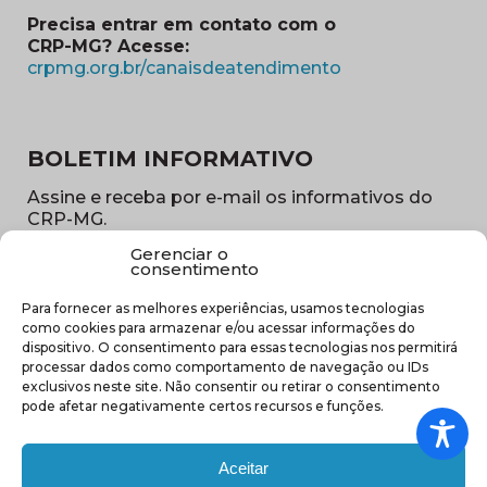
Precisa entrar em contato com o
CRP-MG? Acesse:
(abre em nova ja
crpmg.org.br/canaisdeatendimento
BOLETIM INFORMATIVO
Assine e receba por e-mail os informativos do
CRP-MG.
Gerenciar o
Nome
consentimento
(obrigatório)
Para fornecer as melhores experiências, usamos tecnologias
E-
como cookies para armazenar e/ou acessar informações do
mail
dispositivo. O consentimento para essas tecnologias nos permitirá
(obrigatório)
processar dados como comportamento de navegação ou IDs
Sub
exclusivos neste site. Não consentir ou retirar o consentimento
região
pode afetar negativamente certos recursos e funções.
(obrigatório)
Aceitar