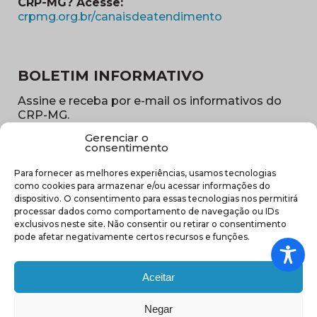
CRP-MG? Acesse:
(abre em nova ja
crpmg.org.br/canaisdeatendimento
BOLETIM INFORMATIVO
Assine e receba por e-mail os informativos do
CRP-MG.
Gerenciar o
Nome
consentimento
(obrigatório)
Para fornecer as melhores experiências, usamos tecnologias
E-
como cookies para armazenar e/ou acessar informações do
mail
dispositivo. O consentimento para essas tecnologias nos permitirá
(obrigatório)
processar dados como comportamento de navegação ou IDs
Sub
exclusivos neste site. Não consentir ou retirar o consentimento
região
pode afetar negativamente certos recursos e funções.
(obrigatório)
Aceitar
Negar