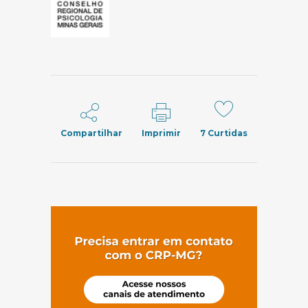
Compartilhar
Imprimir
7
Curtidas
(abre em nov