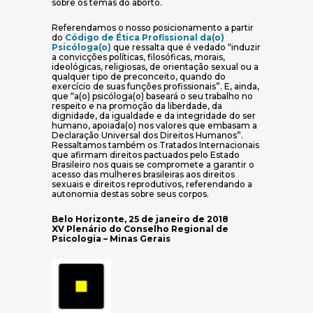
sobre os temas do aborto.
Referendamos o nosso posicionamento a partir
do
Código de Ética Profissional da(o)
(abre em nova janela)
Psicóloga(o)
que ressalta que é vedado “induzir
a convicções políticas, filosóficas, morais,
ideológicas, religiosas, de orientação sexual ou a
qualquer tipo de preconceito, quando do
exercício de suas funções profissionais”. E, ainda,
que “a(o) psicóloga(o) baseará o seu trabalho no
respeito e na promoção da liberdade, da
dignidade, da igualdade e da integridade do ser
humano, apoiada(o) nos valores que embasam a
Declaração Universal dos Direitos Humanos”.
Ressaltamos também os Tratados Internacionais
que afirmam direitos pactuados pelo Estado
Brasileiro nos quais se compromete a garantir o
acesso das mulheres brasileiras aos direitos
sexuais e direitos reprodutivos, referendando a
autonomia destas sobre seus corpos.
Belo Horizonte, 25 de janeiro de 2018
XV Plenário do Conselho Regional de
Psicologia – Minas Gerais