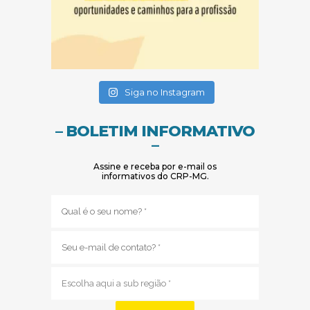
(abre em nova janela)
(abre em nova janela)
Siga no Instagram
– BOLETIM INFORMATIVO
–
Assine e receba por e-mail os
informativos do CRP-MG.
Nome
(obrigatório)
E-
mail
(obrigatório)
Sub
região
(obrigatório)