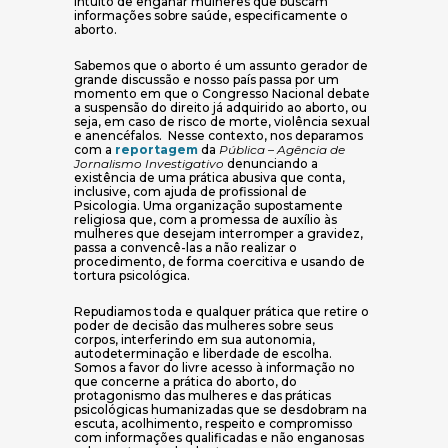
intuito de enganar mulheres que buscam
informações sobre saúde, especificamente o
aborto.
Sabemos que o aborto é um assunto gerador de
grande discussão e nosso país passa por um
momento em que o Congresso Nacional debate
a suspensão do direito já adquirido ao aborto, ou
seja, em caso de risco de morte, violência sexual
e anencéfalos. Nesse contexto, nos deparamos
(abre em nova janela)
com a
reportagem
da
Pública – Agência de
Jornalismo Investigativo
denunciando a
existência de uma prática abusiva que conta,
inclusive, com ajuda de profissional de
Psicologia. Uma organização supostamente
religiosa que, com a promessa de auxílio às
mulheres que desejam interromper a gravidez,
passa a convencê-las a não realizar o
procedimento, de forma coercitiva e usando de
tortura psicológica.
Repudiamos toda e qualquer prática que retire o
poder de decisão das mulheres sobre seus
corpos, interferindo em sua autonomia,
autodeterminação e liberdade de escolha.
Somos a favor do livre acesso à informação no
que concerne a prática do aborto, do
protagonismo das mulheres e das práticas
psicológicas humanizadas que se desdobram na
escuta, acolhimento, respeito e compromisso
com informações qualificadas e não enganosas