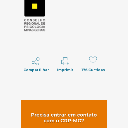
Compartilhar
Imprimir
176
Curtidas
(abre em nov