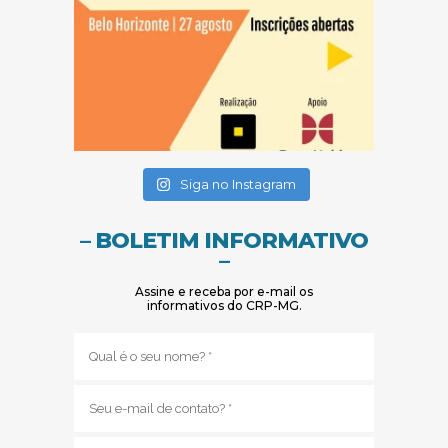
(abre em nova janela)
(abre em nova janela)
Siga no Instagram
– BOLETIM INFORMATIVO
–
Assine e receba por e-mail os
informativos do CRP-MG.
Nome
(obrigatório)
E-
mail
(obrigatório)
Sub