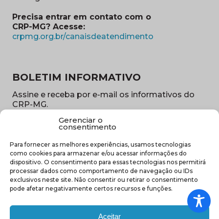
Precisa entrar em contato com o
CRP-MG? Acesse:
(abre em nova ja
crpmg.org.br/canaisdeatendimento
BOLETIM INFORMATIVO
Assine e receba por e-mail os informativos do
CRP-MG.
Gerenciar o
Nome
consentimento
(obrigatório)
Para fornecer as melhores experiências, usamos tecnologias
E-
como cookies para armazenar e/ou acessar informações do
mail
dispositivo. O consentimento para essas tecnologias nos permitirá
(obrigatório)
processar dados como comportamento de navegação ou IDs
Sub
exclusivos neste site. Não consentir ou retirar o consentimento
região
pode afetar negativamente certos recursos e funções.
(obrigatório)
Aceitar