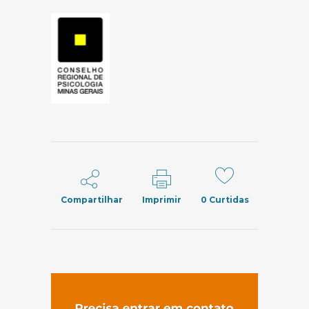
Compartilhar
Imprimir
0
Curtidas
(abre em nov