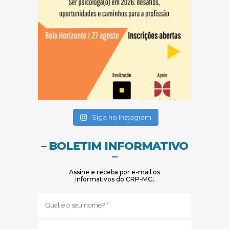
(abre em nova janela)
(abre em nova janela)
Siga no Instagram
– BOLETIM INFORMATIVO
–
Assine e receba por e-mail os
informativos do CRP-MG.
Nome
(obrigatório)
E-