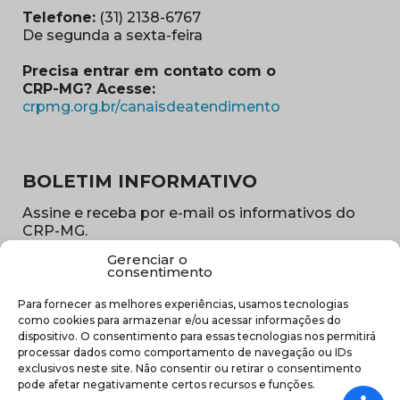
Telefone:
(31) 2138-6767
De segunda a sexta-feira
Precisa entrar em contato com o
CRP-MG? Acesse:
(abre em nova ja
crpmg.org.br/canaisdeatendimento
BOLETIM INFORMATIVO
Assine e receba por e-mail os informativos do
CRP-MG.
Gerenciar o
Nome
consentimento
(obrigatório)
Para fornecer as melhores experiências, usamos tecnologias
E-
como cookies para armazenar e/ou acessar informações do
mail
dispositivo. O consentimento para essas tecnologias nos permitirá
(obrigatório)
processar dados como comportamento de navegação ou IDs
Sub
exclusivos neste site. Não consentir ou retirar o consentimento
região
pode afetar negativamente certos recursos e funções.
(obrigatório)