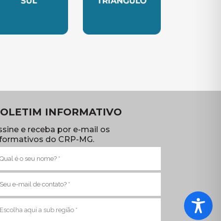
TE
UBSEDE SUL
SUBSEDE TRIANGULO
OLETIM INFORMATIVO
ssine e receba por e-mail os
nformativos do CRP-MG.
ome
brigatório)
-
ail
brigatório)
ub
egião