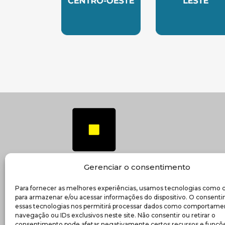
SUBSEDE CENTRO OESTE
SUBSEDE 
Gerenciar o consentimento
Para fornecer as melhores experiências, usamos tecnologias como 
(ab
Transparência e prestação de contas
para armazenar e/ou acessar informações do dispositivo. O consent
essas tecnologias nos permitirá processar dados como comportame
navegação ou IDs exclusivos neste site. Não consentir ou retirar o
consentimento pode afetar negativamente certos recursos e funçõe