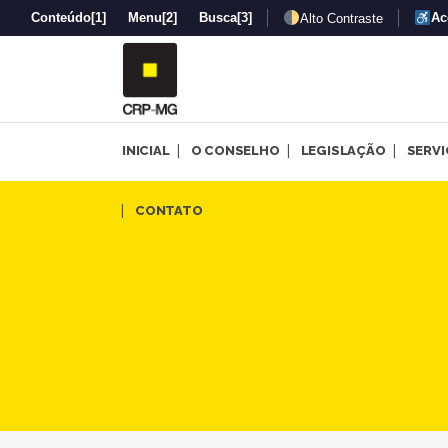
Conteúdo
[1]
Menu
[2]
Busca
[3]
Ac
Alto Contraste
INICIAL
O CONSELHO
LEGISLAÇÃO
SERV
Nota de posicionamento fre
CONTATO