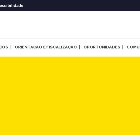
essibilidade
IÇOS
ORIENTAÇÃO E FISCALIZAÇÃO
OPORTUNIDADES
COMU
nte à tragédia socioambient