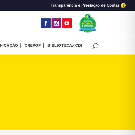
Transparência e Prestação de Contas
(abre em nova 
NICAÇÃO
CREPOP
BIBLIOTECA/CDI
al anunciada da Mina do Fei