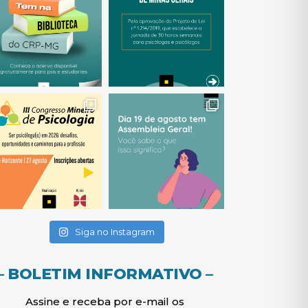
(abre em nova janela)
(abre em nova janela)
(abre em nova janela)
(abre em nova janela)
(abre em nova janela)
Siga no Instagram
– BOLETIM INFORMATIVO –
Assine e receba por e-mail os