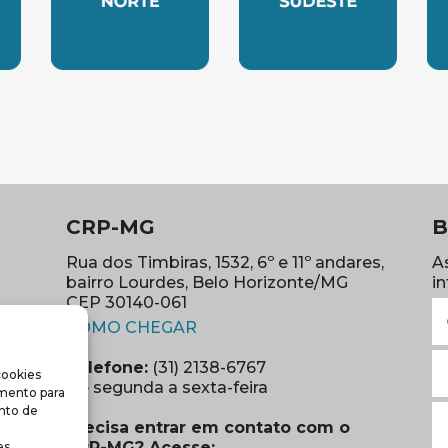
LESTE
SUBSEDE NORTE
SUBSEDE SUDES
S
CRP-MG
B
Rua dos Timbiras, 1532, 6º e 11º andares,
A
bairro Lourdes, Belo Horizonte/MG
i
CEP 30140-061
N
(abre em nova janela)
(o
COMO CHEGAR
E
Telefone:
(31) 2138-6767
cookies
m
re em nova janela)
De segunda a sexta-feira
imento para
(o
S
nto de
Precisa entrar em contato com o
r
CRP-MG? Acesse:
s.