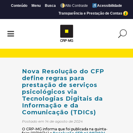
Conteúdo
Menu
Busca
Alto Contraste
Acessibilidade
Transparência e Prestação de Contas
Nova Resolução do CFP define regras para
Nova Resolução do CFP
define regras para
prestação de serviços
psicológicos via
Tecnologias Digitais da
Informação e da
Comunicação (TDICs)
Postado em 14 de agosto de 2024
O CRP-MG informa que foi publicada na quinta-
(abre em nova