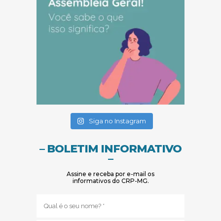
(abre em nova janela)
(abre em nova janela)
Siga no Instagram
– BOLETIM INFORMATIVO
–
Assine e receba por e-mail os
informativos do CRP-MG.
Nome
(obrigatório)