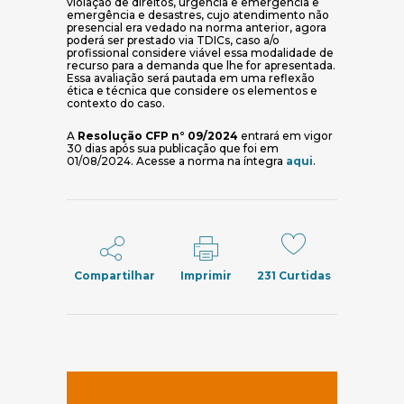
violação de direitos, urgência e emergência e
emergência e desastres, cujo atendimento não
presencial era vedado na norma anterior, agora
poderá ser prestado via TDICs, caso a/o
profissional considere viável essa modalidade de
recurso para a demanda que lhe for apresentada.
Essa avaliação será pautada em uma reflexão
ética e técnica que considere os elementos e
contexto do caso.
A
Resolução CFP n° 09/2024
entrará em vigor
30 dias após sua publicação que foi em
(abre em nova 
01/08/2024. Acesse a norma na íntegra
aqui
.
Compartilhar
Imprimir
231
Curtidas
(abre em nov