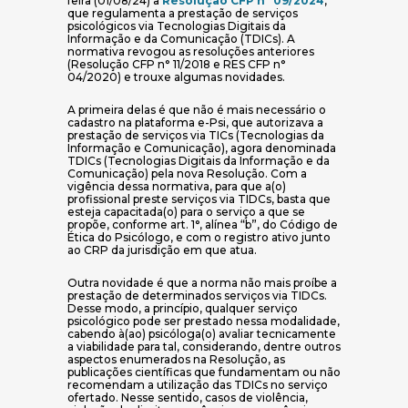
feira (01/08/24) a
Resolução CFP n° 09/2024
,
que regulamenta a prestação de serviços
psicológicos via Tecnologias Digitais da
Informação e da Comunicação (TDICs). A
normativa revogou as resoluções anteriores
(Resolução CFP n° 11/2018 e RES CFP n°
04/2020) e trouxe algumas novidades.
A primeira delas é que não é mais necessário o
cadastro na plataforma e-Psi, que autorizava a
prestação de serviços via TICs (Tecnologias da
Informação e Comunicação), agora denominada
TDICs (Tecnologias Digitais da Informação e da
Comunicação) pela nova Resolução. Com a
vigência dessa normativa, para que a(o)
profissional preste serviços via TIDCs, basta que
esteja capacitada(o) para o serviço a que se
propõe, conforme art. 1°, alínea “b”, do Código de
Ética do Psicólogo, e com o registro ativo junto
ao CRP da jurisdição em que atua.
Outra novidade é que a norma não mais proíbe a
prestação de determinados serviços via TIDCs.
Desse modo, a princípio, qualquer serviço
psicológico pode ser prestado nessa modalidade,
cabendo à(ao) psicóloga(o) avaliar tecnicamente
a viabilidade para tal, considerando, dentre outros
aspectos enumerados na Resolução, as
publicações científicas que fundamentam ou não
recomendam a utilização das TDICs no serviço
ofertado. Nesse sentido, casos de violência,