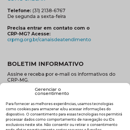
Telefone:
(31) 2138-6767
De segunda a sexta-feira
Precisa entrar em contato com o
CRP-MG? Acesse:
(abre em nova ja
crpmg.org.br/canaisdeatendimento
BOLETIM INFORMATIVO
Assine e receba por e-mail os informativos do
CRP-MG.
Gerenciar o
Nome
consentimento
(obrigatório)
Para fornecer as melhores experiências, usamos tecnologias
E-
como cookies para armazenar e/ou acessar informações do
mail
dispositivo. O consentimento para essas tecnologias nos permitirá
(obrigatório)
processar dados como comportamento de navegação ou IDs
Sub
exclusivos neste site. Não consentir ou retirar o consentimento
região
pode afetar negativamente certos recursos e funções.