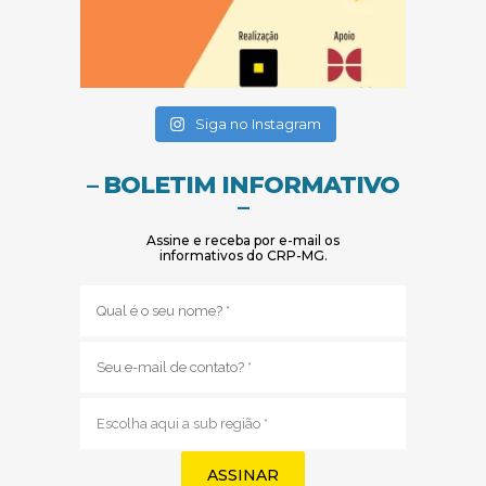
(abre em nova janela)
(abre em nova janela)
Siga no Instagram
– BOLETIM INFORMATIVO
–
Assine e receba por e-mail os
informativos do CRP-MG.
Nome
(obrigatório)
E-
mail
(obrigatório)
Sub
região
(obrigatório)