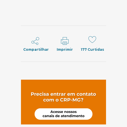
Compartilhar
Imprimir
177
Curtidas
(abre em nov