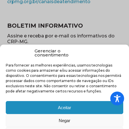
(abre em nova ja
crpmg.org.br/canaisdeatendimento
BOLETIM INFORMATIVO
Assine e receba por e-mail os informativos do
CRP-MG.
Gerenciar o
Nome
consentimento
(obrigatório)
Para fornecer as melhores experiências, usamos tecnologias
E-
como cookies para armazenar e/ou acessar informações do
mail
dispositivo. O consentimento para essas tecnologias nos permitirá
(obrigatório)
processar dados como comportamento de navegação ou IDs
Sub
exclusivos neste site. Não consentir ou retirar o consentimento
região
pode afetar negativamente certos recursos e funções.
(obrigatório)
Aceitar
Negar