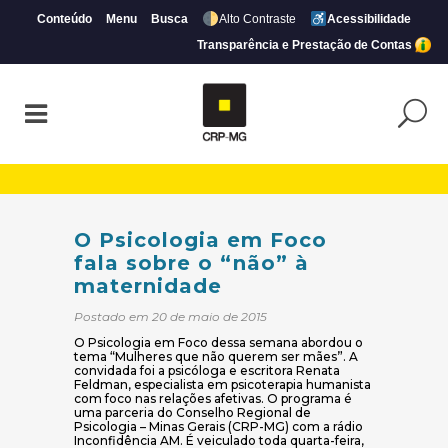
Conteúdo
Menu
Busca
Alto Contraste
Acessibilidade
Transparência e Prestação de Contas
O Psicologia em Foco fala sobre o “não”
O Psicologia em Foco
fala sobre o “não” à
maternidade
Postado em 20 de maio de 2015
O Psicologia em Foco dessa semana abordou o
tema “Mulheres que não querem ser mães”. A
convidada foi a psicóloga e escritora Renata
Feldman, especialista em psicoterapia humanista
com foco nas relações afetivas. O programa é
uma parceria do Conselho Regional de
Psicologia – Minas Gerais (CRP-MG) com a rádio
Inconfidência AM. É veiculado toda quarta-feira,