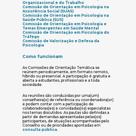
(abre em nova janela)
Organizacional e do Trabalho
Comissão de Orientação em Psicologia na
(abre em nova janela)
Assistência Social (SUAS)
Comissão de Orientação em Psicologia na
(abre em nova janela)
Saúde Pública (SUS)
Comissão de Orientação em Psicologia e
(abre em nova jan
Temas Emergentes em Saúde Mental
Comissão de Orientação em Psicologia do
(abre em nova janela)
Tráfego
Comissão de Valorização e Defesa da
(abre em nova janela)
Psicologia
Como funcionam
As Comissões de Orientação Temática se
reúnem periodicamente, em formato remoto,
híbrido ou presencial. A participação é gratuita e
aberta a estudantes, profissionais e a toda
sociedade.
As reuniões são conduzidas por uma(um)
conselheira(o) de referência ou coordenadora(or)
e podem contar com a participação de
colaboradoras(es) e convidadas(os) especialistas
nos temas discutidos. As pautas são definidas a
partir de demandas apresentadas pelas(os)
participantes, de situações acompanhadas pelo
Conselho ou de prioridades apontadas em
(abre em nova janela)
consulta pública
.