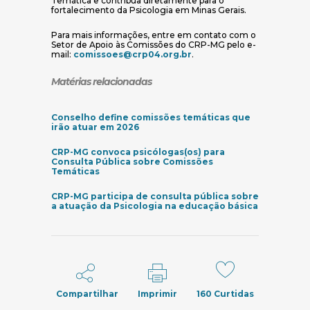
Temática e contribua diretamente para o
fortalecimento da Psicologia em Minas Gerais.
Para mais informações, entre em contato com o
Setor de Apoio às Comissões do CRP-MG pelo e-
(abre em nova janela)
mail:
comissoes@crp04.org.br
.
Matérias relacionadas
Conselho define comissões temáticas que
(abre em nova janela)
irão atuar em 2026
CRP-MG convoca psicólogas(os) para
Consulta Pública sobre Comissões
(abre em nova janela)
Temáticas
CRP-MG participa de consulta pública sobre
(abre em n
a atuação da Psicologia na educação básica
Compartilhar
Imprimir
160
Curtidas