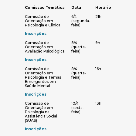
Comissão Temática
Data
Horário
Tabela de dados
Comissão Temática
Data
Horário
Comissão de
6/4
21h
Orientação em
(segunda-
Psicologia e Clínica
feira)
Inscrições
Comissão de
8/4
9h
Orientação em
(quarta-
Avaliação Psicológica
feira)
Inscrições
Comissão de
8/4
16h
Orientação em
(quarta-
Psicologia e Temas
feira)
Emergentes em
Saúde Mental
Inscrições
Comissão de
10/4
13h
Orientação em
(sexta-
Psicologia na
feira)
Assistência Social
(SUAS)
Inscrições