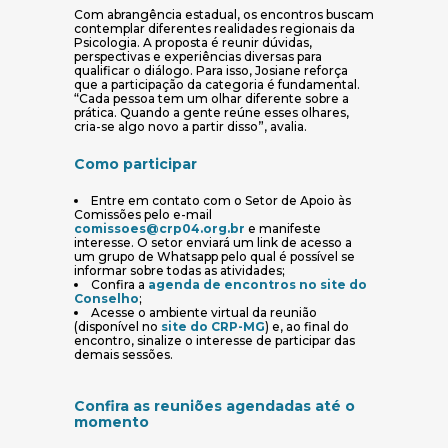
Com abrangência estadual, os encontros buscam
contemplar diferentes realidades regionais da
Psicologia. A proposta é reunir dúvidas,
perspectivas e experiências diversas para
qualificar o diálogo. Para isso, Josiane reforça
que a participação da categoria é fundamental.
“Cada pessoa tem um olhar diferente sobre a
prática. Quando a gente reúne esses olhares,
cria-se algo novo a partir disso”, avalia.
Como participar
Entre em contato com o Setor de Apoio às
Comissões pelo e-mail
comissoes@crp04.org.br
e manifeste
interesse. O setor enviará um link de acesso a
um grupo de Whatsapp pelo qual é possível se
informar sobre todas as atividades;
Confira a
agenda de encontros no site do
(abre em nova janela)
Conselho
;
Acesse o ambiente virtual da reunião
(abre em nova janela)
(disponível no
site do CRP-MG
) e, ao final do
encontro, sinalize o interesse de participar das
demais sessões.
Confira as reuniões agendadas até o
momento