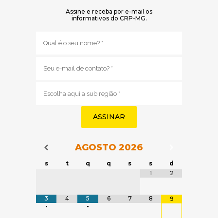
Assine e receba por e-mail os
informativos do CRP-MG.
Nome
(obrigatório)
E-
mail
(obrigatório)
Sub
região
(obrigatório)
AGOSTO
2026
Navegação do Calendário
Navegação
Navegação do Calendário
s
t
q
q
s
s
d
Tabela de dados
1
2
3
4
5
6
7
8
9
•
•