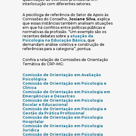
interlocução com diferentes setores.
A psicóloga de referência do Setor de Apoio às
Comissões do Conselho,
Josiane Silva
, explica
que essas instâncias também analisam situações
em que há conflitos entre políticas públicas e
normativas da profissão. “Um exemplo são os
recentes debates sobre a
atuação da
(abre em nova janela)
Psicologia na Educação Básica
, que
demandam análise coletiva e construção de
referências para a categoria”, pontua.
Confira a relação de Comissões de Orientação
Temática do CRP-MG:
Comissão de Orientação em Avaliação
(abre em nova janela)
Psicológica
Comissão de Orientação em Psicologia e
(abre em nova janela)
Clínica
Comissão de Orientação em Psicologia em
(abre em nova janela)
Emergências e Desastres
Comissão de Orientação em Psicologia
(abre em nova janela)
Escolar e Educacional
Comissão de Orientação em Psicologia e
(abre em nova janela)
Gestão da Prática Profissional
Comissão de Orientação em Psicologia
(abre em nova janela)
Hospitalar
Comissão de Orientação em Psicologia
(abre em nova janela)
Jurídica
Comissão de Orientação em Psicologia