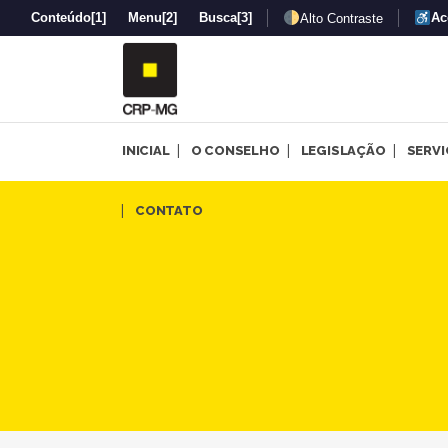
Conteúdo
[1]
Menu
[2]
Busca
[3]
Ac
Alto Contraste
INICIAL
O CONSELHO
LEGISLAÇÃO
SERV
Pensamento feminista negro
CONTATO