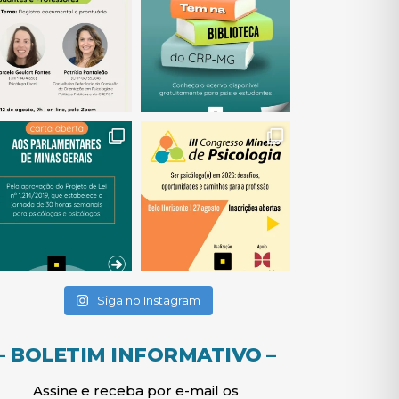
(abre em nova janela)
(abre em nova janela)
(abre em nova janela)
(abre em nova janela)
(abre em nova janela)
Siga no Instagram
– BOLETIM INFORMATIVO –
Assine e receba por e-mail os