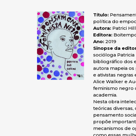
Título:
Pensamento
política do emp
Autora:
Patrici Hil
Editora:
Boitemp
Ano:
2019
Sinopse da edito
socióloga Patricia
bibliográfico dos
autora mapeia os p
e ativistas negra
Alice Walker e A
feminismo negro c
academia.
Nesta obra intele
teóricas diversas, 
pensamento social
propõe important
mecanismos de o
como essas mulh