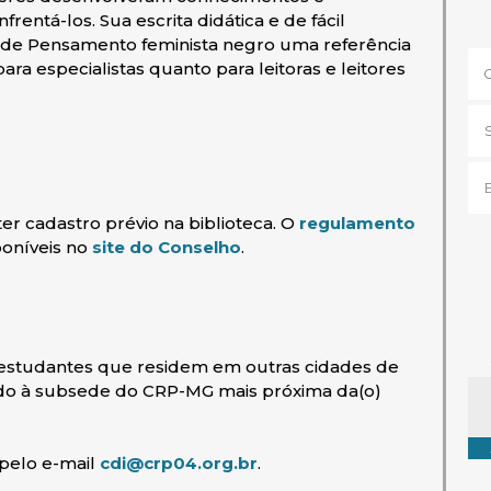
frentá-los. Sua escrita didática e de fácil
de Pensamento feminista negro uma referência
para especialistas quanto para leitoras e leitores
er cadastro prévio na biblioteca. O
regulamento
ova janela)
(abre em nova janela)
poníveis no
site do Conselho
.
 estudantes que residem em outras cidades de
Ta
viado à subsede do CRP-MG mais próxima da(o)
(abre em nova janela)
 pelo e-mail
cdi@crp04.org.br
.