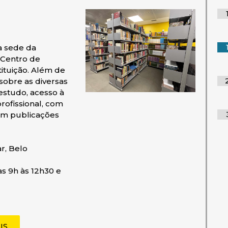
a sede da
 Centro de
ituição. Além de
sobre as diversas
estudo, acesso à
rofissional, com
em publicações
r, Belo
as 9h às 12h30 e
(ABRE EM NOVA JANELA)
IS