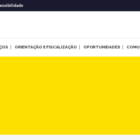
essibilidade
IÇOS
ORIENTAÇÃO E FISCALIZAÇÃO
OPORTUNIDADES
COMU
: conhecimento, consciênci