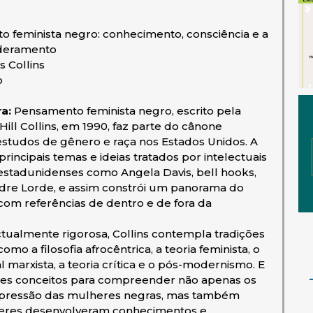
 feminista negro: conhecimento, consciência e a
oderamento
ls Collins
o
ra:
Pensamento feminista negro, escrito pela
 Hill Collins, em 1990, faz parte do cânone
 estudos de gênero e raça nos Estados Unidos. A
rincipais temas e ideias tratados por intelectuais
s estadunidenses como Angela Davis, bell hooks,
udre Lorde, e assim constrói um panorama do
om referências de dentro e de fora da
ctualmente rigorosa, Collins contempla tradições
como a filosofia afrocêntrica, a teoria feminista, o
 marxista, a teoria crítica e o pós-modernismo. E
es conceitos para compreender não apenas os
pressão das mulheres negras, mas também
eres desenvolveram conhecimentos e