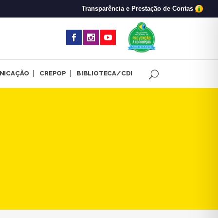
Transparência e Prestação de Contas
(abre em nova 
NICAÇÃO
CREPOP
BIBLIOTECA/CDI
a e a política do empoderam