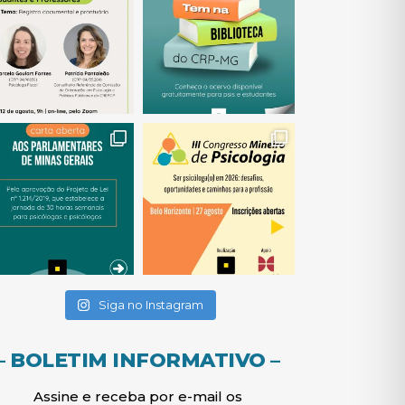
(abre em nova janela)
(abre em nova janela)
(abre em nova janela)
(abre em nova janela)
(abre em nova janela)
Siga no Instagram
– BOLETIM INFORMATIVO –
Assine e receba por e-mail os