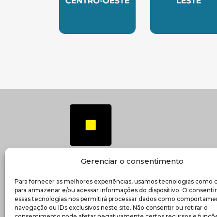
SUBSEDE CENTRO OESTE
SUBSEDE 
Gerenciar o consentimento
Para fornecer as melhores experiências, usamos tecnologias como 
(ab
Transparência e prestação de contas
para armazenar e/ou acessar informações do dispositivo. O consent
essas tecnologias nos permitirá processar dados como comportame
navegação ou IDs exclusivos neste site. Não consentir ou retirar o
consentimento pode afetar negativamente certos recursos e funçõe