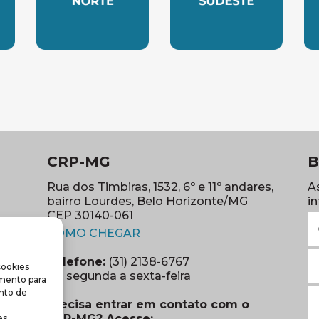
LESTE
SUBSEDE NORTE
SUBSEDE SUDES
S
CRP-MG
B
Rua dos Timbiras, 1532, 6º e 11º andares,
A
bairro Lourdes, Belo Horizonte/MG
i
CEP 30140-061
N
(abre em nova janela)
(o
COMO CHEGAR
E
Telefone:
(31) 2138-6767
cookies
m
re em nova janela)
De segunda a sexta-feira
imento para
(o
S
nto de
Precisa entrar em contato com o
r
CRP-MG? Acesse:
s.