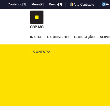
Conteúdo
[1]
Menu
[2]
Busca
[3]
Ac
Alto Contraste
INICIAL
O CONSELHO
LEGISLAÇÃO
SERV
Primeiro Psicologia em Foco 
CONTATO