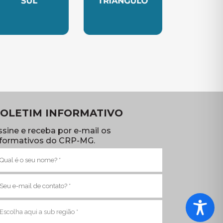
TE
UBSEDE SUL
SUBSEDE TRIANGULO
OLETIM INFORMATIVO
ssine e receba por e-mail os
nformativos do CRP-MG.
ome
brigatório)
-
ail
brigatório)
ub
egião