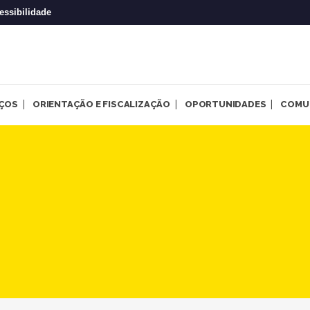
essibilidade
IÇOS
ORIENTAÇÃO E FISCALIZAÇÃO
OPORTUNIDADES
COMU
de julho falou sobre norma, 