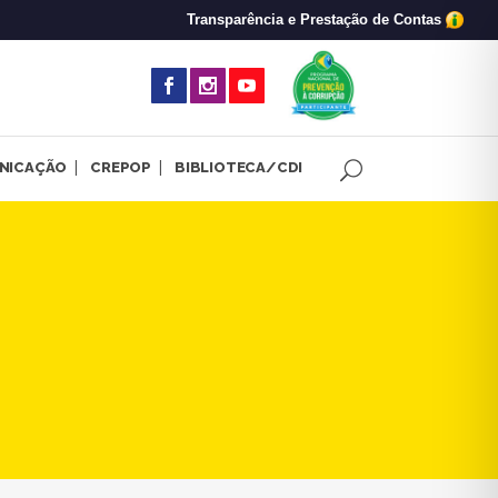
Transparência e Prestação de Contas
(abre em nova 
NICAÇÃO
CREPOP
BIBLIOTECA/CDI
ética e exercício profissiona