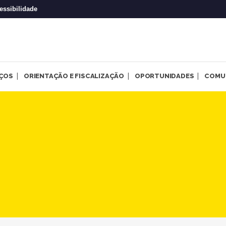
essibilidade
IÇOS
ORIENTAÇÃO E FISCALIZAÇÃO
OPORTUNIDADES
COMU
 em Psicologia no Setor de O