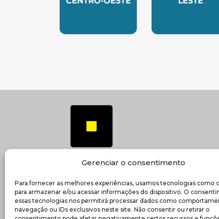
SUBSEDE CENTRO OESTE
SUBSEDE 
Gerenciar o consentimento
Para fornecer as melhores experiências, usamos tecnologias como 
(ab
Transparência e prestação de contas
para armazenar e/ou acessar informações do dispositivo. O consent
essas tecnologias nos permitirá processar dados como comportame
navegação ou IDs exclusivos neste site. Não consentir ou retirar o
consentimento pode afetar negativamente certos recursos e funçõe