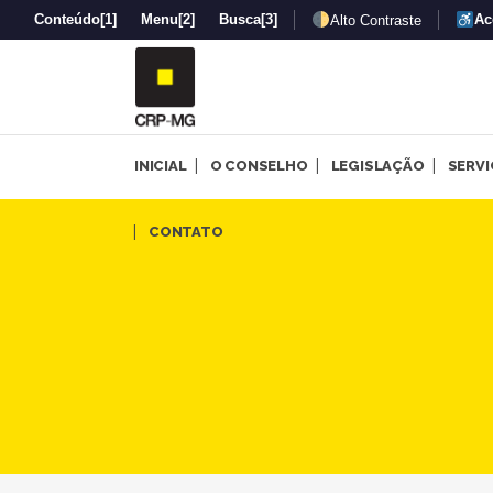
Conteúdo
[1]
Menu
[2]
Busca
[3]
Ac
Alto Contraste
INICIAL
O CONSELHO
LEGISLAÇÃO
SERV
Processo seletivo de estágio
CONTATO