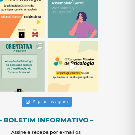
(abre em nova janela)
(abre em nova janela)
(abre em nova janela)
(abre em nova janela)
(abre em nova janela)
Siga no Instagram
– BOLETIM INFORMATIVO –
Assine e receba por e-mail os