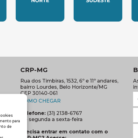
LESTE
SUBSEDE NORTE
SUBSEDE SUDES
S
CRP-MG
B
Rua dos Timbiras, 1532, 6º e 11º andares,
A
bairro Lourdes, Belo Horizonte/MG
i
CEP 30140-061
N
(abre em nova janela)
(o
COMO CHEGAR
E
Telefone:
(31) 2138-6767
cookies
m
re em nova janela)
De segunda a sexta-feira
imento para
(o
S
nto de
Precisa entrar em contato com o
r
CRP-MG? Acesse:
s.