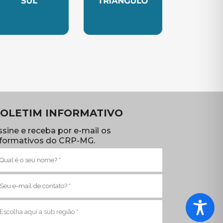
TE
UBSEDE SUL
SUBSEDE TRIANGULO
OLETIM INFORMATIVO
ssine e receba por e-mail os
nformativos do CRP-MG.
ome
brigatório)
-
ail
brigatório)
ub
egião