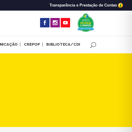
Transparência e Prestação de Contas
(abre em nova 
NICAÇÃO
CREPOP
BIBLIOTECA/CDI
rientação e Fiscalização: res