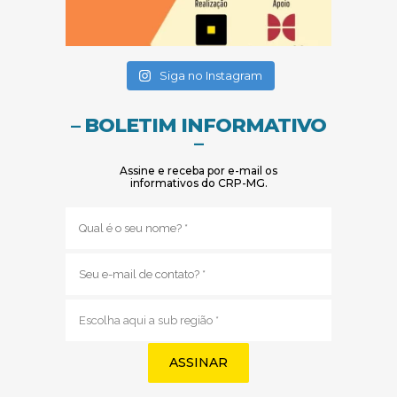
(abre em nova janela)
(abre em nova janela)
Siga no Instagram
– BOLETIM INFORMATIVO
–
Assine e receba por e-mail os
informativos do CRP-MG.
Nome
(obrigatório)
E-
mail
(obrigatório)
Sub
região
(obrigatório)