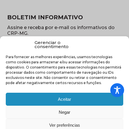
BOLETIM INFORMATIVO
Assine e receba por e-mail os informativos do
CRP-MG.
Gerenciar o
Nome
consentimento
(obrigatório)
Para fornecer as melhores experiências, usamos tecnologias
E-
como cookies para armazenar e/ou acessar informações do
mail
dispositivo. O consentimento para essas tecnologias nos permitirá
(obrigatório)
processar dados como comportamento de navegação ou IDs
Sub
exclusivos neste site. Não consentir ou retirar o consentimento
região
pode afetar negativamente certos recursos e funções.
(obrigatório)
Aceitar
Negar
(abre em nova ja
Ver preferências