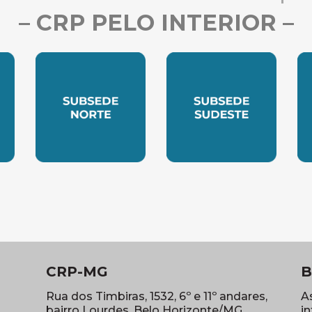
– CRP PELO INTERIOR –
LESTE
SUBSEDE NORTE
SUBSEDE SUDES
S
CRP-MG
B
Rua dos Timbiras, 1532, 6º e 11º andares,
A
bairro Lourdes, Belo Horizonte/MG
i