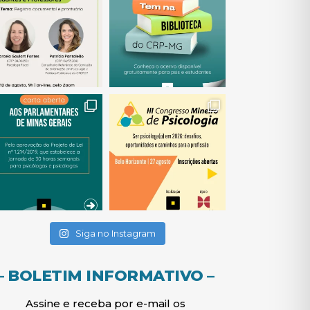
(abre em nova janela)
(abre em nova janela)
(abre em nova janela)
(abre em nova janela)
(abre em nova janela)
Siga no Instagram
– BOLETIM INFORMATIVO –
Assine e receba por e-mail os