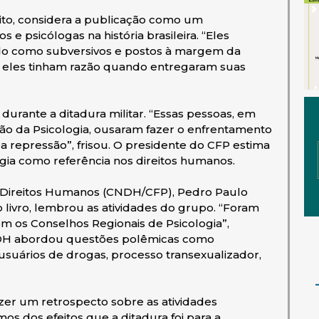
ito, considera a publicação como um
e psicólogas na história brasileira. “Eles
do como subversivos e postos à margem da
ue eles tinham razão quando entregaram suas
durante a ditadura militar. “Essas pessoas, em
o da Psicologia, ousaram fazer o enfrentamento
 repressão”, frisou. O presidente do CFP estima
ogia como referência nos direitos humanos.
 Direitos Humanos (CNDH/CFP), Pedro Paulo
 livro, lembrou as atividades do grupo. “Foram
om os Conselhos Regionais de Psicologia”,
NDH abordou questões polêmicas como
, usuários de drogas, processo transexualizador,
azer um retrospecto sobre as atividades
os dos efeitos que a ditadura foi para a