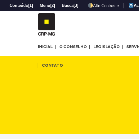
Conteúdo
[1]
Menu
[2]
Busca
[3]
Ac
Alto Contraste
INICIAL
O CONSELHO
LEGISLAÇÃO
SERV
Psicologia e ditadura | CRP
CONTATO