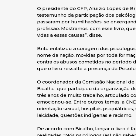
O presidente do CFP, Aluízio Lopes de Br
testemunho da participação dos psicólogos 
passaram por humilhações, se enxergan
profissão. Mostramos, com esse livro, q
vidas a essas causas”, disse.
Brito enfatizou a coragem dos psicólogos 
nome da nação, movidas por toda formaçã
contra os abusos cometidos no período da
que o livro ressalte a presença da Psicol
O coordenador da Comissão Nacional de
Bicalho, que participou da organização do
três anos de muito trabalho, articulado c
emocionou-se. Entre outros temas, a C
orientação sexual, hospitais psiquiátricos
laicidade, questões indígenas e racismo.
De acordo com Bicalho, lançar o livro é f
realizadas. “Nós psicólogos (as) não sabem