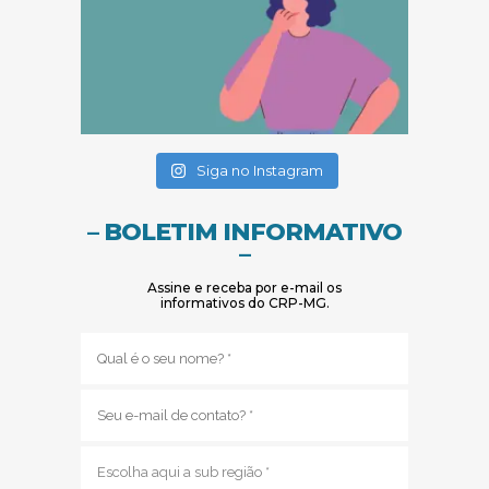
(abre em nova janela)
(abre em nova janela)
Siga no Instagram
– BOLETIM INFORMATIVO
–
Assine e receba por e-mail os
informativos do CRP-MG.
Nome
(obrigatório)
E-
mail
(obrigatório)
Sub
região
(obrigatório)