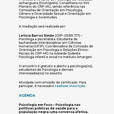
Anhanguera (Divinópolis). Conselheira no XVII
Plenário do CRP-MG, sendo referência nas
Comissões de Orientação em Psicologia,
Gênero e Diversidade Sexual e Orientação em
Psicologia e Juventudes.
A mediação será realizada por:
Leticia Barros Simão
(CRP-05/69.717) –
Psicóloga e psicanalista. Estudante de
bacharelado Interdisciplinar em Ciências
Humanas (UFJF). Coordenadora da Comissão de
Orientação em Psicologia e Relações Étnico-
Raciais do CRP-MG na subsede Sudeste.
Psicóloga infantil e social no Instituto Amargen.
O encontro é gratuito e aberto a psicólogas(os),
estudantes de Psicologia e demais
interessadas(os) no assunto.
Atividade com emissão de certificado. Para
(abre em nova ja
participar, é necessário
realizar inscrição
.
AGENDA
Psicologia em Foco – Psicologia nas
políticas públicas de saúde para a
população negra: uma conversa afetiva,