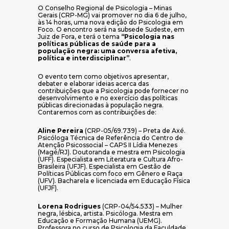
O Conselho Regional de Psicologia – Minas
Gerais (CRP-MG) vai promover no dia 6 de julho,
às 14 horas, uma nova edição do Psicologia em
Foco. O encontro será na subsede Sudeste, em
Juiz de Fora, e terá o tema
“Psicologia nas
políticas públicas de saúde para a
população negra: uma conversa afetiva,
política e interdisciplinar”
.
O evento tem como objetivos apresentar,
debater e elaborar ideias acerca das
contribuições que a Psicologia pode fornecer no
desenvolvimento e no exercício das políticas
públicas direcionadas à população negra.
Contaremos com as contribuições de:
Aline Pereira
(CRP-05/69.739) – Preta de Axé.
Psicóloga Técnica de Referência do Centro de
Atenção Psicossocial – CAPS II Lídia Menezes
(Magé/RJ). Doutoranda e mestra em Psicologia
(UFF). Especialista em Literatura e Cultura Afro-
Brasileira (UFJF). Especialista em Gestão de
Políticas Públicas com foco em Gênero e Raça
(UFV). Bacharela e licenciada em Educação Física
(UFJF).
Lorena Rodrigues
(CRP-04/54.533) – Mulher
negra, lésbica, artista. Psicóloga. Mestra em
Educação e Formação Humana (UEMG).
Professora no curso de Psicologia da Faculdade