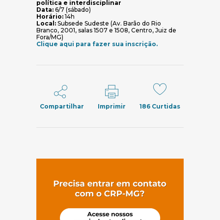
política e interdisciplinar
Data:
6/7 (sábado)
Horário:
14h
Local:
Subsede Sudeste (Av. Barão do Rio
Branco, 2001, salas 1507 e 1508, Centro, Juiz de
Fora/MG)
(abre em nova jane
Clique aqui para fazer sua inscrição.
Compartilhar
Imprimir
186
Curtidas
(abre em nov