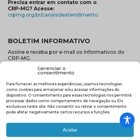
Precisa entrar em contato com o
CRP-MG? Acesse:
(abre em nova ja
crpmg.org.br/canaisdeatendimento
BOLETIM INFORMATIVO
Assine e receba por e-mail os informativos do
CRP-MG.
Gerenciar o
Nome
consentimento
(obrigatório)
Para fornecer as melhores experiências, usamos tecnologias
E-
como cookies para armazenar e/ou acessar informações do
mail
dispositivo. O consentimento para essas tecnologias nos permitirá
(obrigatório)
processar dados como comportamento de navegação ou IDs
Sub
exclusivos neste site. Não consentir ou retirar o consentimento
região
pode afetar negativamente certos recursos e funções.
(obrigatório)
Aceitar