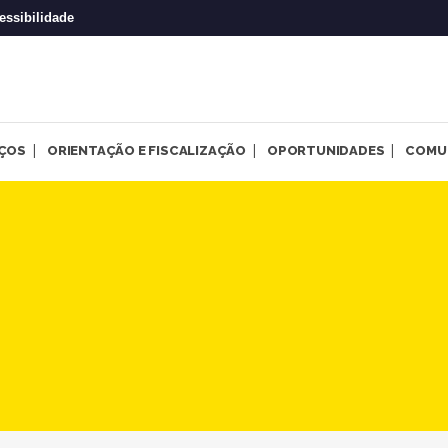
essibilidade
IÇOS
ORIENTAÇÃO E FISCALIZAÇÃO
OPORTUNIDADES
COMU
 “novas” políticas de saúde 