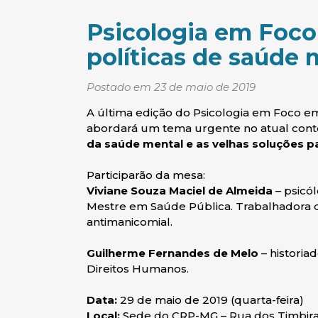
Psicologia em Foco
políticas de saúde 
Postado em 23 de maio de 2019
A última edição do Psicologia em Foco em
abordará um tema urgente no atual conte
da saúde mental e as velhas soluções 
Participarão da mesa:
Viviane Souza Maciel de Almeida
– psicól
Mestre em Saúde Pública. Trabalhadora d
antimanicomial.
Guilherme Fernandes de Melo
– historia
Direitos Humanos.
Data:
29 de maio de 2019 (quarta-feira)
Local:
Sede do CRP-MG – Rua dos Timbiras,