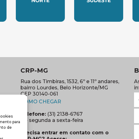
LESTE
SUBSEDE NORTE
SUBSEDE SUDES
S
CRP-MG
B
Rua dos Timbiras, 1532, 6º e 11º andares,
A
bairro Lourdes, Belo Horizonte/MG
i
CEP 30140-061
N
(abre em nova janela)
(o
COMO CHEGAR
E
Telefone:
(31) 2138-6767
cookies
m
re em nova janela)
De segunda a sexta-feira
imento para
(o
S
nto de
Precisa entrar em contato com o
r
CRP-MG? Acesse:
s.