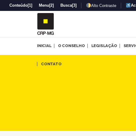
Conteúdo
[1]
Menu
[2]
Busca
[3]
Ac
Alto Contraste
INICIAL
O CONSELHO
LEGISLAÇÃO
SERV
Psicologia em Foco abordará
CONTATO