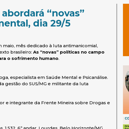
 abordará “novas”
mental, dia 29/5
 maio, mês dedicado à luta antimanicomial,
xto brasileiro:
As “novas” políticas no campo
para o sofrimento humano
.
oga, especialista em Saúde Mental e Psicanálise.
a gestão do SUS/MG e militante da luta
dor e integrante da Frente Mineira sobre Drogas e
 1.532, 6º andar, Lourdes, Belo Horizonte/MG.