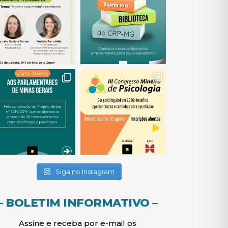
(abre em nova janela)
(abre em nova janela)
(abre em nova janela)
(abre em nova janela)
(abre em nova janela)
Siga no Instagram
– BOLETIM INFORMATIVO –
Assine e receba por e-mail os