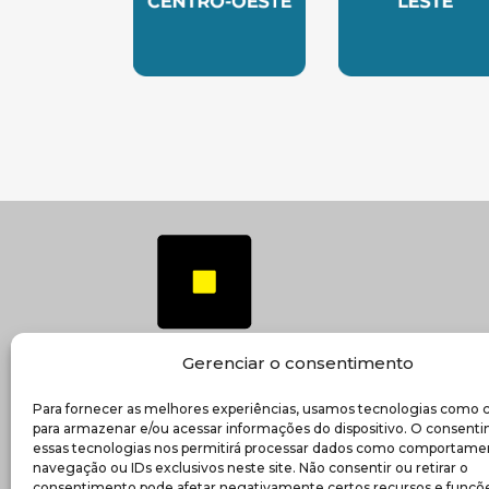
SUBSEDE CENTRO OESTE
SUBSEDE 
Gerenciar o consentimento
Para fornecer as melhores experiências, usamos tecnologias como 
(ab
Transparência e prestação de contas
para armazenar e/ou acessar informações do dispositivo. O consent
essas tecnologias nos permitirá processar dados como comportame
navegação ou IDs exclusivos neste site. Não consentir ou retirar o
consentimento pode afetar negativamente certos recursos e funçõe