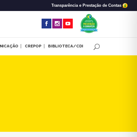
Transparência e Prestação de Contas
(abre em nova 
NICAÇÃO
CREPOP
BIBLIOTECA/CDI
mental, dia 29/5 | CRP-MG