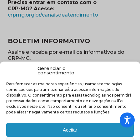
Precisa entrar em contato com o
CRP-MG? Acesse:
(abre em nova ja
crpmg.org.br/canaisdeatendimento
BOLETIM INFORMATIVO
Assine e receba por e-mail os informativos do
CRP-MG.
Gerenciar o
Nome
consentimento
(obrigatório)
Para fornecer as melhores experiências, usamos tecnologias
E-
como cookies para armazenar e/ou acessar informações do
mail
dispositivo. O consentimento para essas tecnologias nos permitirá
(obrigatório)
processar dados como comportamento de navegação ou IDs
Sub
exclusivos neste site. Não consentir ou retirar o consentimento
região
pode afetar negativamente certos recursos e funções.
(obrigatório)
Aceitar