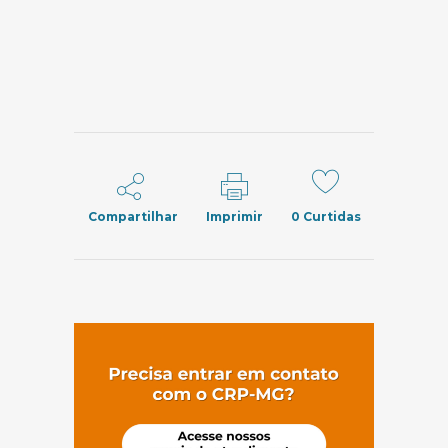
Compartilhar
Imprimir
0
Curtidas
(abre em nov