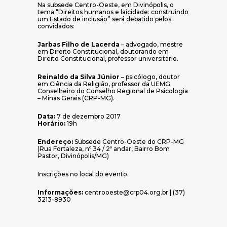
Na subsede Centro-Oeste, em Divinópolis, o
tema “Direitos humanos e laicidade: construindo
um Estado de inclusão” será debatido pelos
convidados:
Jarbas Filho de Lacerda
– advogado, mestre
em Direito Constitucional, doutorando em
Direito Constitucional, professor universitário.
Reinaldo da Silva Júnior
– psicólogo, doutor
em Ciência da Religião, professor da UEMG.
Conselheiro do Conselho Regional de Psicologia
– Minas Gerais (CRP-MG).
Data:
7 de dezembro 2017
Horário:
19h
Endereço:
Subsede Centro-Oeste do CRP-MG
(Rua Fortaleza, nº 34 / 2º andar, Bairro Bom
Pastor, Divinópolis/MG)
Inscrições no local do evento.
Informações:
centrooeste@crp04.org.br | (37)
3213-8930