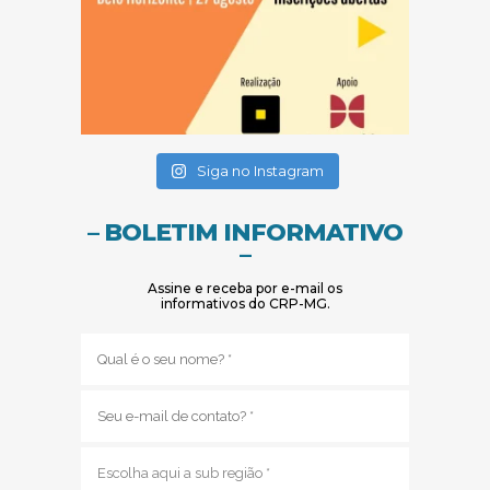
(abre em nova janela)
(abre em nova janela)
Siga no Instagram
– BOLETIM INFORMATIVO
–
Assine e receba por e-mail os
informativos do CRP-MG.
Nome
(obrigatório)
E-
mail
(obrigatório)
Sub
região
(obrigatório)