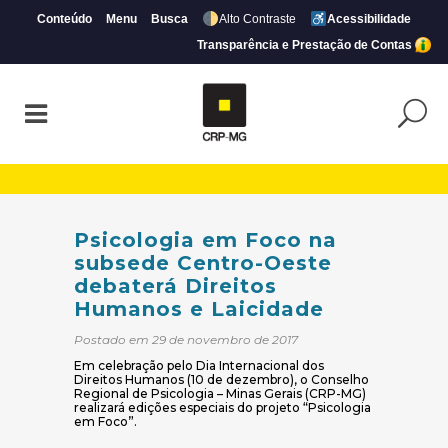
Conteúdo
Menu
Busca
Alto Contraste
Acessibilidade
Transparência e Prestação de Contas
Psicologia em Foco na subsede Centro-Oe
Psicologia em Foco na
subsede Centro-Oeste
debaterá Direitos
Humanos e Laicidade
Postado em 29 de novembro de 2017
Em celebração pelo Dia Internacional dos
Direitos Humanos (10 de dezembro), o Conselho
Regional de Psicologia – Minas Gerais (CRP-MG)
realizará edições especiais do projeto “Psicologia
em Foco”.