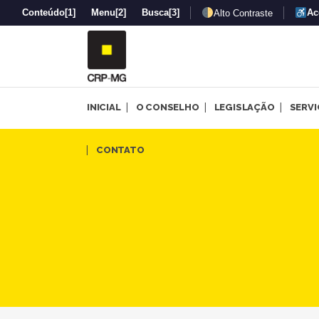
Conteúdo
[1]
Menu
[2]
Busca
[3]
Ac
Alto Contraste
INICIAL
O CONSELHO
LEGISLAÇÃO
SERV
Psicologia em Foco na subse
CONTATO