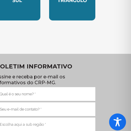
TE
UBSEDE SUL
SUBSEDE TRIANGULO
OLETIM INFORMATIVO
ssine e receba por e-mail os
nformativos do CRP-MG.
ome
brigatório)
-
ail
brigatório)
ub
egião