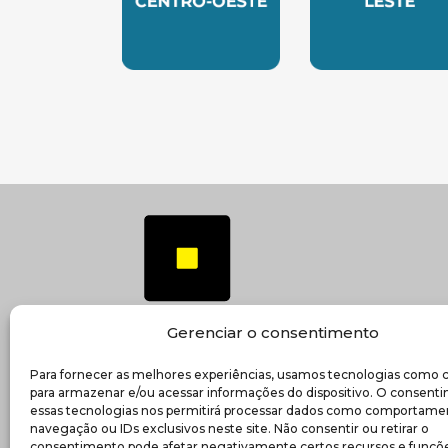
SUBSEDE CENTRO OESTE
SUBSEDE 
Gerenciar o consentimento
Para fornecer as melhores experiências, usamos tecnologias como 
(ab
Transparência e prestação de contas
para armazenar e/ou acessar informações do dispositivo. O consent
essas tecnologias nos permitirá processar dados como comportame
navegação ou IDs exclusivos neste site. Não consentir ou retirar o
consentimento pode afetar negativamente certos recursos e funçõe