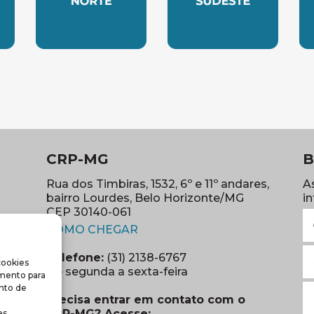
LESTE
SUBSEDE NORTE
SUBSEDE SUDES
S
CRP-MG
B
Rua dos Timbiras, 1532, 6º e 11º andares,
A
bairro Lourdes, Belo Horizonte/MG
i
CEP 30140-061
N
(abre em nova janela)
(o
COMO CHEGAR
E
Telefone:
(31) 2138-6767
cookies
m
re em nova janela)
De segunda a sexta-feira
imento para
(o
S
nto de
Precisa entrar em contato com o
r
CRP-MG? Acesse:
s.