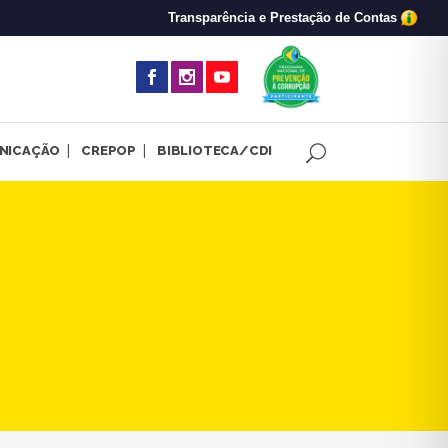
Transparência e Prestação de Contas
(abre em nova 
NICAÇÃO
CREPOP
BIBLIOTECA/CDI
 Humanos e Mídia | CRP-MG