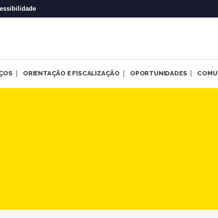
essibilidade
IÇOS
ORIENTAÇÃO E FISCALIZAÇÃO
OPORTUNIDADES
COMU
de Leste debaterá Direitos