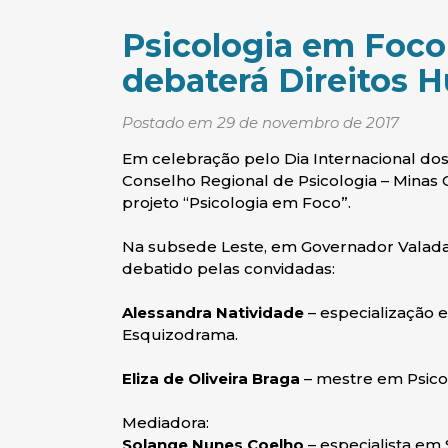
Psicologia em Foco
debaterá Direitos 
Postado em 29 de novembro de 2017
Em celebração pelo Dia Internacional do
Conselho Regional de Psicologia – Minas G
projeto “Psicologia em Foco”.
Na subsede Leste, em Governador Valadar
debatido pelas convidadas:
Alessandra Natividade
– especialização e
Esquizodrama.
Eliza de Oliveira Braga
– mestre em Psicol
Mediadora:
Solange Nunes Coelho
– especialista em