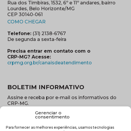
Rua dos Timbiras, 1532, 6º e 11º andares, bairro
Lourdes, Belo Horizonte/MG
CEP 30140-061
(abre em nova janela)
COMO CHEGAR
Telefone:
(31) 2138-6767
De segunda a sexta-feira
Precisa entrar em contato com o
CRP-MG? Acesse:
(abre em nova ja
crpmg.org.br/canaisdeatendimento
BOLETIM INFORMATIVO
Assine e receba por e-mail os informativos do
CRP-MG.
Gerenciar o
Nome
consentimento
(obrigatório)
Para fornecer as melhores experiências, usamos tecnologias