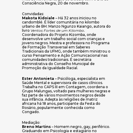
Consciência Negra, 20 de novembro.
Convidadas:
Makota Kidoiale
– Há 32 anos iniciou no
candomblé. É líder comunitária no kilombo
urbano de BH: Manzo Ngunzo Kaiango, autora do
livro
Ventos Fortes de um Kilombo
.
Coordenadora do Projeto Kizomba, onde
desenvolve um trabalho social com crianças e
jovens negros. Mestra e professora no Programa
de Formação Transversal em Saberes
Tradicionais da UFMG, onde também ministrou o
curso Pensamento e Ação Comunicacional nas
comunidades tradicionais. É secretária
administrativa do Conselho Municipal de
Promoção da Igualdade Racial.
Ester Antonieta
– Psicóloga, especialista em
Saúde Mental e supervisora de casos clínicos.
Trabalha no CAPS III em Contagem, coordena o
Grupo Malungas, voltado para mulheres negras e
faz parte de vários movimentos negros desde
sua infância. Adepta às religiões de matriz
africana há 18 anos, participante da Festa do
Rosário, popularmente conhecida como
Congado.
Mediação:
Breno Martins
– Homem negro, gay, periférico.
Graduando em Psicologia e estagiário no