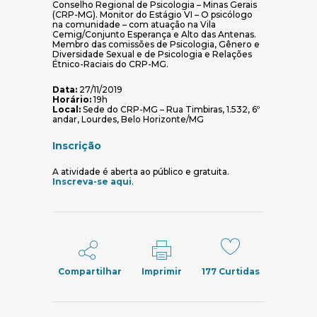
Conselho Regional de Psicologia – Minas Gerais
(CRP-MG). Monitor do Estágio VI – O psicólogo
na comunidade – com atuação na Vila
Cemig/Conjunto Esperança e Alto das Antenas.
Membro das comissões de Psicologia, Gênero e
Diversidade Sexual e de Psicologia e Relações
Étnico-Raciais do CRP-MG.
Data:
27/11/2019
Horário:
19h
Local:
Sede do CRP-MG – Rua Timbiras, 1.532, 6º
andar, Lourdes, Belo Horizonte/MG
Inscrição
A atividade é aberta ao público e gratuita.
(abre em nova janela)
Inscreva-se aqui
.
Compartilhar
Imprimir
177
Curtidas