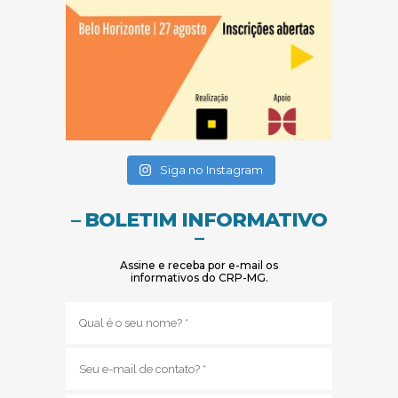
(abre em nova janela)
(abre em nova janela)
Siga no Instagram
– BOLETIM INFORMATIVO
–
Assine e receba por e-mail os
informativos do CRP-MG.
Nome
(obrigatório)
E-
mail
(obrigatório)