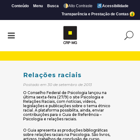
Conteúdo
Menu
Busca
Alto Contraste
Acessibilidade
Transparência e Prestação de Contas
Relações raciais | CRP-MG
Relações raciais
Postado em 30 de setembro de 2013
O Conselho Federal de Psicologia lançou na
última sexta-feira (27/9) o site Psicologia e
Relações Raciais, com notícias, vídeos,
legislações e publicações sobre o tema étnico
racial. A plataforma possibilita, ainda, enviar
contribuições para o Guia de Referência –
Psicologia e relações raciais.
O Guia apresenta as produções bibliográﬁcas
sobre relações raciais na Psicologia. São livros,
artigos, trabalhos de conclusão de curso,