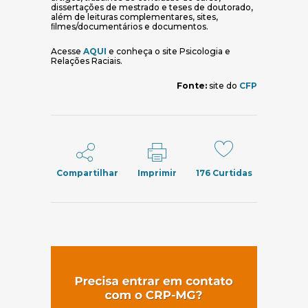
dissertações de mestrado e teses de doutorado,
além de leituras complementares, sites,
ﬁlmes/documentários e documentos.
Acesse
AQUI
e conheça o site Psicologia e
Relações Raciais.
Fonte:
site do
CFP
Compartilhar
Imprimir
176
Curtidas
(abre em nov