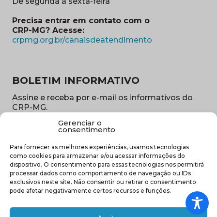
De segunda a sexta-feira
Precisa entrar em contato com o
CRP-MG? Acesse:
(abre em nova ja
crpmg.org.br/canaisdeatendimento
BOLETIM INFORMATIVO
Assine e receba por e-mail os informativos do
CRP-MG.
Gerenciar o
Nome
consentimento
(obrigatório)
Para fornecer as melhores experiências, usamos tecnologias
E-
como cookies para armazenar e/ou acessar informações do
mail
dispositivo. O consentimento para essas tecnologias nos permitirá
(obrigatório)
processar dados como comportamento de navegação ou IDs
Sub
exclusivos neste site. Não consentir ou retirar o consentimento
região
pode afetar negativamente certos recursos e funções.
(obrigatório)