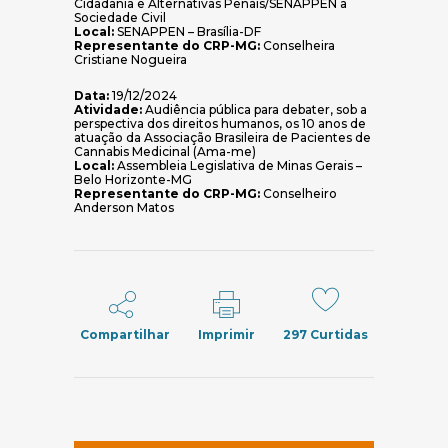
Cidadania e Alternativas Penais/SENAPPEN à
Sociedade Civil
Local:
SENAPPEN – Brasília-DF
Representante do CRP-MG:
Conselheira
Cristiane Nogueira
Data:
19/12/2024
Atividade:
Audiência pública para debater, sob a
perspectiva dos direitos humanos, os 10 anos de
atuação da Associação Brasileira de Pacientes de
Cannabis Medicinal (Ama-me)
Local:
Assembleia Legislativa de Minas Gerais –
Belo Horizonte-MG
Representante do CRP-MG:
Conselheiro
Anderson Matos
Compartilhar
Imprimir
297
Curtidas
(abre em nov