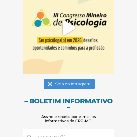
(abre em nova janela)
(abre em nova janela)
Siga no Instagram
– BOLETIM INFORMATIVO
–
Assine e receba por e-mail os
informativos do CRP-MG.
Nome
(obrigatório)