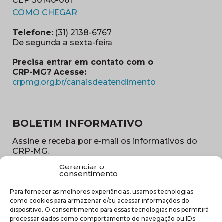
CEP 30140-061
(abre em nova janela)
COMO CHEGAR
Telefone:
(31) 2138-6767
De segunda a sexta-feira
Precisa entrar em contato com o
CRP-MG? Acesse:
(abre em nova ja
crpmg.org.br/canaisdeatendimento
BOLETIM INFORMATIVO
Assine e receba por e-mail os informativos do
CRP-MG.
Gerenciar o
Nome
consentimento
(obrigatório)
Para fornecer as melhores experiências, usamos tecnologias
E-
como cookies para armazenar e/ou acessar informações do
mail
dispositivo. O consentimento para essas tecnologias nos permitirá
(obrigatório)
processar dados como comportamento de navegação ou IDs