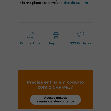
(abre em nova
Informações:
disponíveis no
site do CRP-PR
Compartilhar
Imprimir
322
Curtidas
(abre em nov