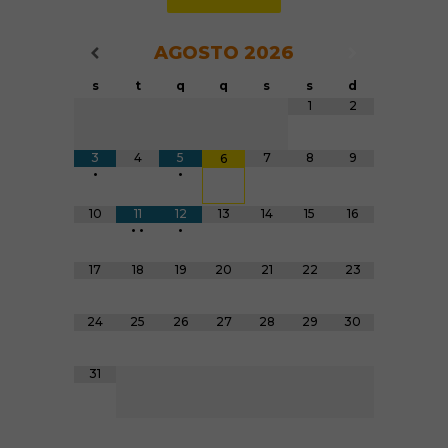
AGOSTO
2026
Navegação do Calendário
Navegação
Navegação do Calendário
s
t
q
q
s
s
d
Tabela de dados
1
2
3
4
5
7
8
9
6
•
•
10
11
12
13
14
15
16
•
•
•
17
18
19
20
21
22
23
24
25
26
27
28
29
30
31