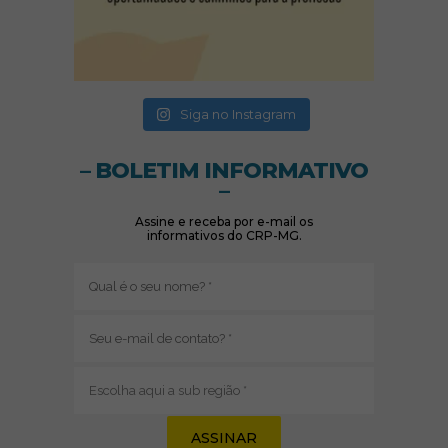
(abre em nova janela)
(abre em nova janela)
Siga no Instagram
– BOLETIM INFORMATIVO
–
Assine e receba por e-mail os
informativos do CRP-MG.
Nome
(obrigatório)
E-
mail
(obrigatório)
Sub
região
(obrigatório)