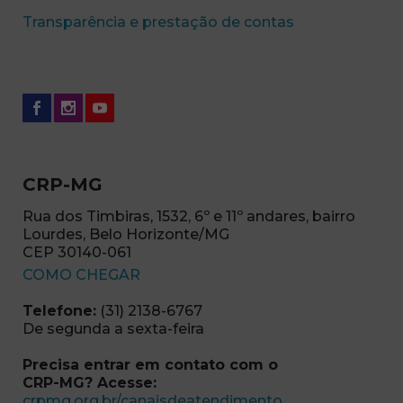
(abre em nova 
Transparência e prestação de contas
CRP-MG
Rua dos Timbiras, 1532, 6º e 11º andares, bairro
Lourdes, Belo Horizonte/MG
CEP 30140-061
(abre em nova janela)
COMO CHEGAR
Telefone:
(31) 2138-6767
De segunda a sexta-feira
Precisa entrar em contato com o
CRP-MG? Acesse:
(abre em nova ja
crpmg.org.br/canaisdeatendimento