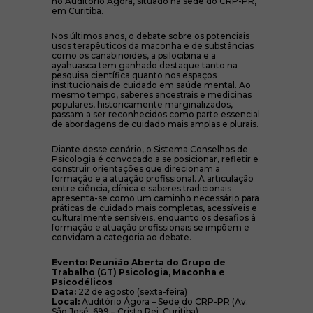
no Auditório Ágora, situado na sede do CRP-PR,
em Curitiba.
Nos últimos anos, o debate sobre os potenciais
usos terapêuticos da maconha e de substâncias
como os canabinoides, a psilocibina e a
ayahuasca tem ganhado destaque tanto na
pesquisa científica quanto nos espaços
institucionais de cuidado em saúde mental. Ao
mesmo tempo, saberes ancestrais e medicinas
populares, historicamente marginalizados,
passam a ser reconhecidos como parte essencial
de abordagens de cuidado mais amplas e plurais.
Diante desse cenário, o Sistema Conselhos de
Psicologia é convocado a se posicionar, refletir e
construir orientações que direcionam a
formação e a atuação profissional. A articulação
entre ciência, clínica e saberes tradicionais
apresenta-se como um caminho necessário para
práticas de cuidado mais completas, acessíveis e
culturalmente sensíveis, enquanto os desafios à
formação e atuação profissionais se impõem e
convidam a categoria ao debate.
Evento: Reunião Aberta do Grupo de
Trabalho (GT) Psicologia, Maconha e
Psicodélicos
Data:
22 de agosto (sexta-feira)
Local:
Auditório Ágora – Sede do CRP-PR (Av.
São José, 699 – Cristo Rei, Curitiba)