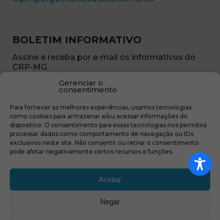
BOLETIM INFORMATIVO
Assine e receba por e-mail os informativos do
CRP-MG.
Gerenciar o
Nome
consentimento
(obrigatório)
Para fornecer as melhores experiências, usamos tecnologias
E-
como cookies para armazenar e/ou acessar informações do
mail
dispositivo. O consentimento para essas tecnologias nos permitirá
(obrigatório)
processar dados como comportamento de navegação ou IDs
Sub
exclusivos neste site. Não consentir ou retirar o consentimento
região
pode afetar negativamente certos recursos e funções.
(obrigatório)
Aceitar
Negar