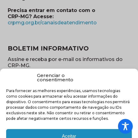
Precisa entrar em contato com o
CRP-MG? Acesse:
(abre em nova ja
crpmg.org.br/canaisdeatendimento
BOLETIM INFORMATIVO
Assine e receba por e-mail os informativos do
CRP-MG.
Gerenciar o
Nome
consentimento
(obrigatório)
Para fornecer as melhores experiências, usamos tecnologias
E-
como cookies para armazenar e/ou acessar informações do
mail
dispositivo. O consentimento para essas tecnologias nos permitirá
(obrigatório)
processar dados como comportamento de navegação ou IDs
Sub
exclusivos neste site. Não consentir ou retirar o consentimento
região
pode afetar negativamente certos recursos e funções.
(obrigatório)
Aceitar