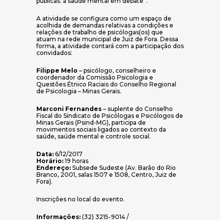
públicas: a saúde mental em debate”.
A atividade se configura como um espaço de
acolhida de demandas relativas a condições e
relações de trabalho de psicólogas(os) que
atuam na rede municipal de Juiz de Fora. Dessa
forma, a atividade contará com a participação dos
convidados:
Filippe Melo
– psicólogo, conselheiro e
coordenador da Comissão Psicologia e
Questões Étnico Raciais do Conselho Regional
de Psicologia – Minas Gerais.
Marconi Fernandes
– suplente do Conselho
Fiscal do Sindicato de Psicólogas e Psicólogos de
Minas Gerais (Psind-MG), participa de
movimentos sociais ligados ao contexto da
saúde, saúde mental e controle social.
Data:
6/12/2017
Horário:
19 horas
Endereço:
Subsede Sudeste (Av. Barão do Rio
Branco, 2001, salas 1507 e 1508, Centro, Juiz de
Fora).
Inscrições no local do evento.
Informações:
(32) 3215-9014 /