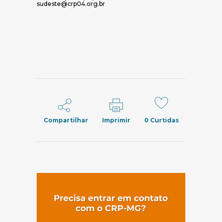
sudeste@crp04.org.br
Compartilhar
Imprimir
0
Curtidas
(abre em nov