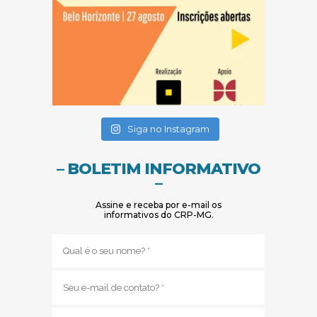
(abre em nova janela)
(abre em nova janela)
Siga no Instagram
– BOLETIM INFORMATIVO
–
Assine e receba por e-mail os
informativos do CRP-MG.
Nome
(obrigatório)
E-
mail
(obrigatório)
Sub