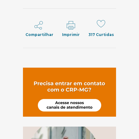
Compartilhar
Imprimir
317
Curtidas
(abre em nov