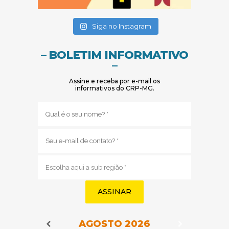
(abre em nova janela)
(abre em nova janela)
Siga no Instagram
– BOLETIM INFORMATIVO
–
Assine e receba por e-mail os
informativos do CRP-MG.
Nome
(obrigatório)
E-
mail
(obrigatório)
Sub
região
(obrigatório)
AGOSTO
2026
Navegação do Calendário
Navegação