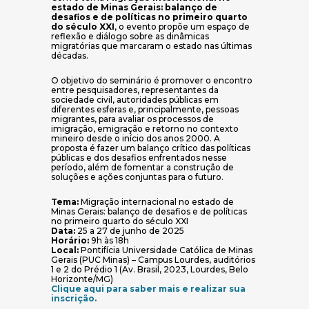
estado de Minas Gerais: balanço de
desafios e de políticas no primeiro quarto
do século XXI
, o evento propõe um espaço de
reflexão e diálogo sobre as dinâmicas
migratórias que marcaram o estado nas últimas
décadas.
O objetivo do seminário é promover o encontro
entre pesquisadores, representantes da
sociedade civil, autoridades públicas em
diferentes esferas e, principalmente, pessoas
migrantes, para avaliar os processos de
imigração, emigração e retorno no contexto
mineiro desde o início dos anos 2000. A
proposta é fazer um balanço crítico das políticas
públicas e dos desafios enfrentados nesse
período, além de fomentar a construção de
soluções e ações conjuntas para o futuro.
Tema:
Migração internacional no estado de
Minas Gerais: balanço de desafios e de políticas
no primeiro quarto do século XXI
Data:
25 a 27 de junho de 2025
Horário:
9h às 18h
Local:
Pontifícia Universidade Católica de Minas
Gerais (PUC Minas) – Campus Lourdes, auditórios
1 e 2 do Prédio 1 (Av. Brasil, 2023, Lourdes, Belo
Horizonte/MG)
Clique aqui para saber mais e realizar sua
(abre em nova janela)
inscrição.