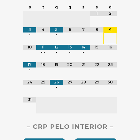
Navegação do Calendário
s
t
q
q
s
s
d
Tabela de dados
1
2
3
4
5
6
7
8
9
•
•
10
11
12
13
14
15
16
•
•
•
•
•
17
18
19
20
21
22
23
•
24
25
26
27
28
29
30
•
31
– CRP PELO INTERIOR –