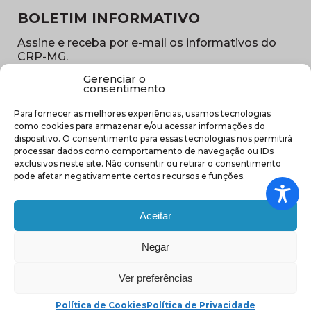
BOLETIM INFORMATIVO
Assine e receba por e-mail os informativos do
CRP-MG.
Gerenciar o
Nome
consentimento
(obrigatório)
Para fornecer as melhores experiências, usamos tecnologias
E-
como cookies para armazenar e/ou acessar informações do
mail
dispositivo. O consentimento para essas tecnologias nos permitirá
(obrigatório)
processar dados como comportamento de navegação ou IDs
Sub
exclusivos neste site. Não consentir ou retirar o consentimento
região
pode afetar negativamente certos recursos e funções.
(obrigatório)
Aceitar
Negar
(abre em nova ja
Ver preferências
Política de Cookies
Política de Privacidade