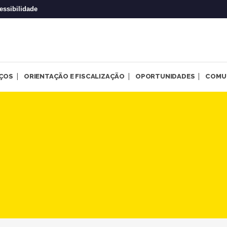
essibilidade
IÇOS
ORIENTAÇÃO E FISCALIZAÇÃO
OPORTUNIDADES
COMU
no SUAS chega à região Lest