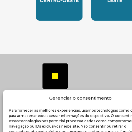
SUBSEDE CENTRO OESTE
SUBSEDE 
Gerenciar o consentimento
Para fornecer as melhores experiências, usamos tecnologias como 
(ab
Transparência e prestação de contas
para armazenar e/ou acessar informações do dispositivo. O consent
essas tecnologias nos permitirá processar dados como comportame
navegação ou IDs exclusivos neste site. Não consentir ou retirar o
consentimento pode afetar negativamente certos recursos e funçõe