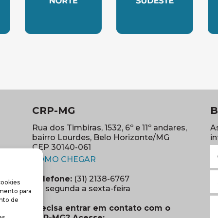
LESTE
SUBSEDE NORTE
SUBSEDE SUDES
S
CRP-MG
B
Rua dos Timbiras, 1532, 6º e 11º andares,
A
bairro Lourdes, Belo Horizonte/MG
i
CEP 30140-061
N
(abre em nova janela)
(o
COMO CHEGAR
E
Telefone:
(31) 2138-6767
cookies
m
re em nova janela)
De segunda a sexta-feira
imento para
(o
S
nto de
Precisa entrar em contato com o
r
CRP-MG? Acesse:
s.