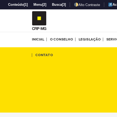
Conteúdo
[1]
Menu
[2]
Busca
[3]
Ac
Alto Contraste
INICIAL
O CONSELHO
LEGISLAÇÃO
SERV
Seminário sobre Psicologia 
CONTATO