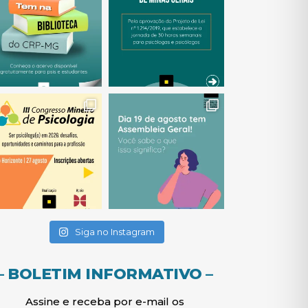
(abre em nova janela)
(abre em nova janela)
(abre em nova janela)
(abre em nova janela)
(abre em nova janela)
Siga no Instagram
– BOLETIM INFORMATIVO –
Assine e receba por e-mail os