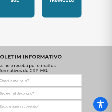
TE
UBSEDE SUL
SUBSEDE TRIANGULO
OLETIM INFORMATIVO
ssine e receba por e-mail os
nformativos do CRP-MG.
ome
brigatório)
-
ail
brigatório)
ub
egião