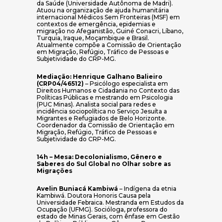
da Saúde (Universidade Autônoma de Madri).
Atuou na organização de ajuda humanitária
internacional Médicos Sem Fronteiras (MSF) em
contextos de emergência, epidemias e
migração no Afeganistão, Guiné Conacri, Líbano,
Turquia, Iraque, Moçambique e Brasil.
Atualmente compõe a Comissão de Orientação
em Migração, Refúgio, Tráfico de Pessoas e
Subjetividade do CRP-MG.
Mediação: Henrique Galhano Balieiro
(CRP04/46512)
– Psicólogo especialista em
Direitos Humanos e Cidadania no Contexto das
Políticas Públicas e mestrando em Psicologia
(PUC Minas). Analista social para redes e
incidência sociopolítica no Serviço Jesuíta a
Migrantes e Refugiados de Belo Horizonte.
Coordenador da Comissão de Orientação em
Migração, Refúgio, Tráfico de Pessoas e
Subjetividade do CRP-MG.
14h – Mesa: Decolonialismo, Gênero e
Saberes do Sul Global no Olhar sobre as
Migrações
Avelin Buniacá Kambiwá
– Indígena da etnia
Kambiwá. Doutora Honoris Causa pela
Universidade Febraica. Mestranda em Estudos da
Ocupação (UFMG). Socióloga, professora do
estado de Minas Gerais, com ênfase em Gestão