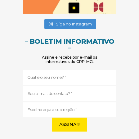
(abre em nova janela)
(abre em nova janela)
Siga no Instagram
– BOLETIM INFORMATIVO
–
Assine e receba por e-mail os
informativos do CRP-MG.
Nome
(obrigatório)
E-
mail
(obrigatório)
Sub
região
(obrigatório)