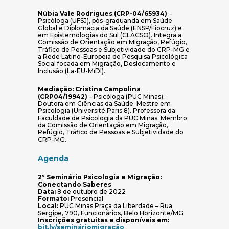
Núbia Vale Rodrigues (CRP-04/65934)
–
Psicóloga (UFSJ), pós-graduanda em Saúde
Global e Diplomacia da Saúde (ENSP/Fiocruz) e
em Epistemologias do Sul (CLACSO). Integra a
Comissão de Orientação em Migração, Refúgio,
Tráfico de Pessoas e Subjetividade do CRP-MG e
a Rede Latino-Europeia de Pesquisa Psicológica
Social focada em Migração, Deslocamento e
Inclusão (La-EU-MiDI).
Mediação: Cristina Campolina
(CRP04/19942)
– Psicóloga (PUC Minas).
Doutora em Ciências da Saúde. Mestre em
Psicologia (Université Paris 8). Professora da
Faculdade de Psicologia da PUC Minas. Membro
da Comissão de Orientação em Migração,
Refúgio, Tráfico de Pessoas e Subjetividade do
CRP-MG.
Agenda
2º Seminário Psicologia e Migração:
Conectando Saberes
Data:
8 de outubro de 2022
Formato:
Presencial
Local:
PUC Minas Praça da Liberdade – Rua
Sergipe, 790, Funcionários, Belo Horizonte/MG
Inscrições gratuitas e disponíveis em:
(abre em nova janela)
bit.ly/semináriomigração