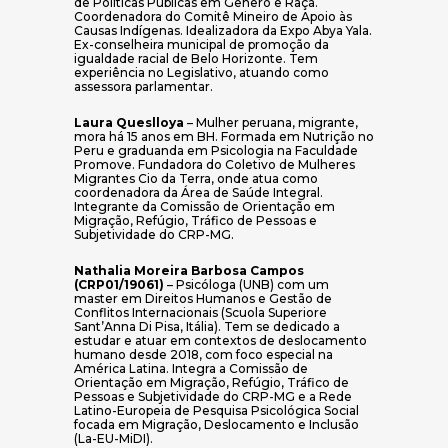
de Políticas Públicas em Gênero e Raça.
Coordenadora do Comitê Mineiro de Apoio às
Causas Indígenas. Idealizadora da Expo Abya Yala.
Ex-conselheira municipal de promoção da
igualdade racial de Belo Horizonte. Tem
experiência no Legislativo, atuando como
assessora parlamentar.
Laura Queslloya
– Mulher peruana, migrante,
mora há 15 anos em BH. Formada em Nutrição no
Peru e graduanda em Psicologia na Faculdade
Promove. Fundadora do Coletivo de Mulheres
Migrantes Cio da Terra, onde atua como
coordenadora da Área de Saúde Integral.
Integrante da Comissão de Orientação em
Migração, Refúgio, Tráfico de Pessoas e
Subjetividade do CRP-MG.
Nathalia Moreira Barbosa Campos
(CRP01/19061)
– Psicóloga (UNB) com um
master em Direitos Humanos e Gestão de
Conflitos Internacionais (Scuola Superiore
Sant’Anna Di Pisa, Itália). Tem se dedicado a
estudar e atuar em contextos de deslocamento
humano desde 2018, com foco especial na
América Latina. Integra a Comissão de
Orientação em Migração, Refúgio, Tráfico de
Pessoas e Subjetividade do CRP-MG e a Rede
Latino-Europeia de Pesquisa Psicológica Social
focada em Migração, Deslocamento e Inclusão
(La-EU-MiDI).