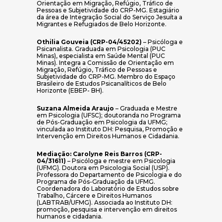
Orientação em Migração, Refúgio, Tráfico de
Pessoas e Subjetividade do CRP-MG. Estagiário
da área de Integração Social do Serviço Jesuíta a
Migrantes e Refugiados de Belo Horizonte.
Othilia Gouveia (CRP-04/45202)
– Psicóloga e
Psicanalista. Graduada em Psicologia (PUC
Minas), especialista em Saúde Mental (PUC
Minas). Integra a Comissão de Orientação em
Migração, Refúgio, Tráfico de Pessoas e
Subjetividade do CRP-MG. Membro do Espaço
Brasileiro de Estudos Psicanalíticos de Belo
Horizonte (EBEP- BH).
Suzana Almeida Araujo
– Graduada e Mestre
em Psicologia (UFSC); doutoranda no Programa
de Pós-Graduação em Psicologia da UFMG;
vinculada ao Instituto DH: Pesquisa, Promoção e
Intervenção em Direitos Humanos e Cidadania.
Mediação: Carolyne Reis Barros (CRP-
04/31611)
– Psicóloga e mestre em Psicologia
(UFMG). Doutora em Psicologia Social (USP).
Professora do Departamento de Psicologia e do
Programa de Pós-Graduação da UFMG.
Coordenadora do Laboratório de Estudos sobre
Trabalho, Cárcere e Direitos Humanos
(LABTRAB/UFMG). Associada ao Instituto DH:
promoção, pesquisa e intervenção em direitos
humanos e cidadania.