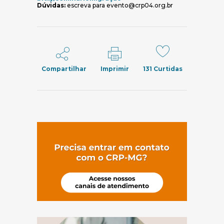
Dúvidas:
escreva para evento@crp04.org.br
Compartilhar
Imprimir
131
Curtidas
(abre em nov