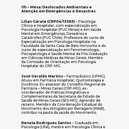
11h – Mesa: Deslocados Ambientais e
Atenção em Emergências e Desastres
Lilian Gárate (CRP04/13363)
– Psicóloga
Clínica e Hospitalar, com especialização em
Psicologia Hospitalar (PUC Minas) e em Saúde
Mental em Emergências, Desastres e
Catástrofes (PUC Chile). Professora do curso de
Especialização em Psicologia Hospitalar na
Faculdade da Santa Casa de Belo Horizonte e do
curso de especialização em Fenomenologia,
Psicopatologia e Saúde Mental da Pós Graduação
em Ciências Médicas de Minas Gerais. Membro
da Comissão de Orientação em Psicologia
Hospitalar do CRP-MG.
José Geraldo Martins
– Farmacêutico (UFMG).
Atuou em Farmácia Hospitalar, Quimioterapia e
Docência. Ex-assessor do Conselho Regional de
Farmácia – Minas Gerais (CRF-MG), ex-
coordenador de Práticas Integrativas e
Complementares da Secretaria de Estado de
Saúde de Minas Gerais (SES-MG). Aprendiz de
raizeiro. Membro da Coordenação Estadual do
Movimento dos Atingidos por Barragens (MAB),
contribui na pauta da saúde do Movimento.
Renata Rodrigues Santos
– Graduada em
Psicologia (Ufal), mestre em Psicologia Clínica e