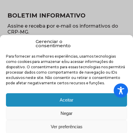
BOLETIM INFORMATIVO
Assine e receba por e-mail os informativos do
CRP-MG.
Gerenciar o
Nome
consentimento
(obrigatório)
Para fornecer as melhores experiências, usamos tecnologias
E-
como cookies para armazenar e/ou acessar informações do
mail
dispositivo. O consentimento para essas tecnologias nos permitirá
(obrigatório)
processar dados como comportamento de navegação ou IDs
Sub
exclusivos neste site. Não consentir ou retirar o consentimento
região
pode afetar negativamente certos recursos e funções.
(obrigatório)
Aceitar
Negar
(abre em nova ja
Ver preferências