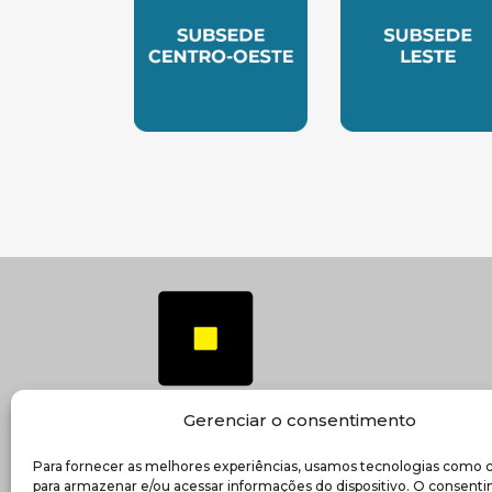
SUBSEDE CENTRO OESTE
SUBSEDE 
Gerenciar o consentimento
Para fornecer as melhores experiências, usamos tecnologias como 
(ab
Transparência e prestação de contas
para armazenar e/ou acessar informações do dispositivo. O consent