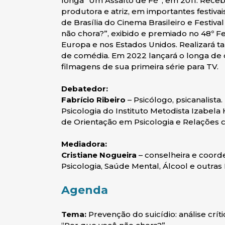
longa “Um Assalto de Fé”, em 2011. Recebe
produtora e atriz, em importantes festiva
de Brasília do Cinema Brasileiro e Festiv
não chora?”, exibido e premiado no 48º F
Europa e nos Estados Unidos. Realizará 
de comédia. Em 2022 lançará o longa de c
filmagens de sua primeira série para TV.
Debatedor:
Fabrício Ribeiro
– Psicólogo, psicanalist
Psicologia do Instituto Metodista Izabel
de Orientação em Psicologia e Relações 
Mediadora:
Cristiane Nogueira
– conselheira e coor
Psicologia, Saúde Mental, Álcool e outra
Agenda
Tema:
Prevenção do suicídio: análise crí