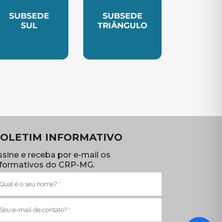
TE
UBSEDE SUL
SUBSEDE TRIANGULO
OLETIM INFORMATIVO
ssine e receba por e-mail os
nformativos do CRP-MG.
ome
brigatório)
-
ail