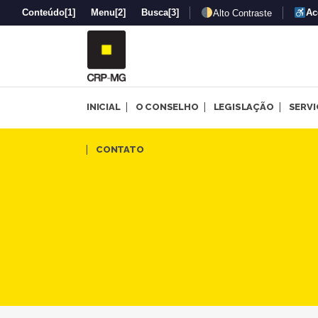
Conteúdo
[1]
Menu
[2]
Busca
[3]
Ac
Alto Contraste
INICIAL
O CONSELHO
LEGISLAÇÃO
SERV
Série “Saúde Mental de Janei
CONTATO