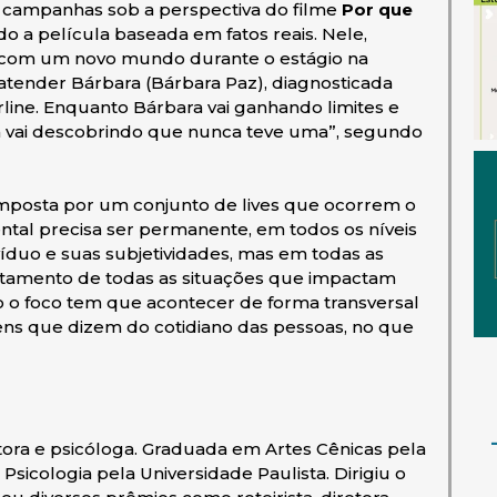
as campanhas sob a perspectiva do filme
Por que
o a película baseada em fatos reais. Nele,
a com um novo mundo durante o estágio na
atender Bárbara (Bárbara Paz), diagnosticada
ine. Enquanto Bárbara vai ganhando limites e
ca vai descobrindo que nunca teve uma”, segundo
omposta por um conjunto de lives que ocorrem o
al precisa ser permanente, em todos os níveis
íduo e suas subjetividades, mas em todas as
entamento de todas as situações que impactam
 o foco tem que acontecer de forma transversal
ens que dizem do cotidiano das pessoas, no que
dutora e psicóloga. Graduada em Artes Cênicas pela
Psicologia pela Universidade Paulista. Dirigiu o