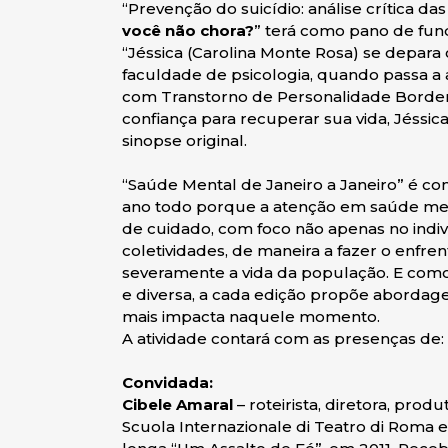
“Prevenção do suicídio: análise crítica d
você não chora?
” terá como pano de fund
“Jéssica (Carolina Monte Rosa) se depar
faculdade de psicologia, quando passa a 
com Transtorno de Personalidade Borderl
confiança para recuperar sua vida, Jéssi
sinopse original.
“Saúde Mental de Janeiro a Janeiro” é c
ano todo porque a atenção em saúde ment
de cuidado, com foco não apenas no indiv
coletividades, de maneira a fazer o enfr
severamente a vida da população. E como
e diversa, a cada edição propõe abordag
mais impacta naquele momento.
A atividade contará com as presenças de:
Convidada:
Cibele Amaral
– roteirista, diretora, pro
Scuola Internazionale di Teatro di Roma e 