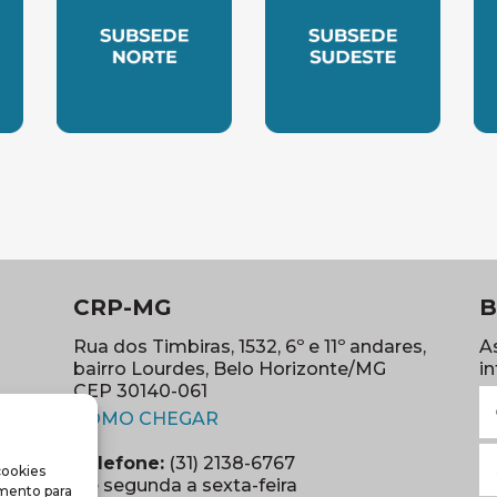
LESTE
SUBSEDE NORTE
SUBSEDE SUDES
S
CRP-MG
B
Rua dos Timbiras, 1532, 6º e 11º andares,
A
bairro Lourdes, Belo Horizonte/MG
i
CEP 30140-061
N
(abre em nova janela)
(o
COMO CHEGAR
E
Telefone:
(31) 2138-6767
cookies
m
re em nova janela)
De segunda a sexta-feira
imento para