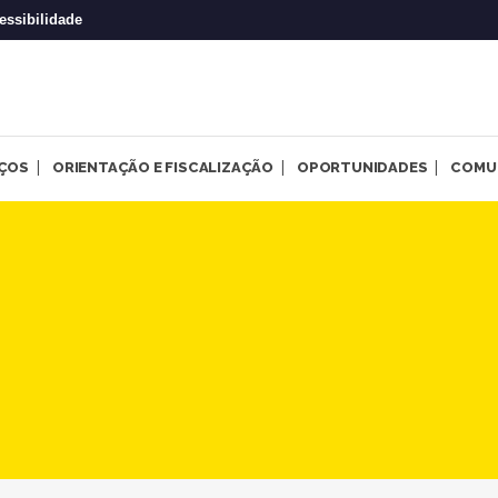
essibilidade
IÇOS
ORIENTAÇÃO E FISCALIZAÇÃO
OPORTUNIDADES
COMU
ro a Janeiro” traz para o de