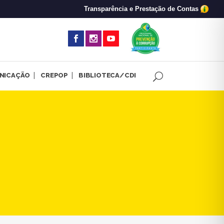
Transparência e Prestação de Contas
(abre em nova 
NICAÇÃO
CREPOP
BIBLIOTECA/CDI
bate o filme "Por que você n