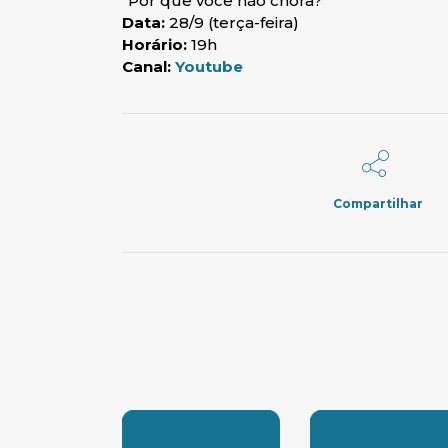
“Por que você não chora?”
Data:
28/9 (terça-feira)
Horário:
19h
(abre em nova janela)
Canal:
Youtube
Compartilhar