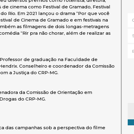
u diversos prêmios como roteirista, diretora,
is de cinema como Festival de Gramado, Festival
al do Rio. Em 2021 lançou o drama “Por que você
estival de Cinema de Gramado e em festivais na
também as filmagens de dois longas-metragens
omédia “Rir pra não chorar, além de realizar as
a. Professor de graduação na Faculdade de
a Hendrix. Conselheiro e coordenador da Comissão
com a Justiça do CRP-MG.
denadora da Comissão de Orientação em
s Drogas do CRP-MG.
Ta
tica das campanhas sob a perspectiva do filme