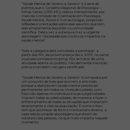
“Saúde Mental de Janeiro a Janeiro” é a série de
eventos que o Conselho Regional de Psicologia –
Minas Gerais (CRP-MG) realiza mensalmente, por
meio da Comissão de Orientação em Psicologia,
Saúde Mental, Álcool e Outras Drogas, propondo
reflexões e orientações sobre esse assunto, que tem
sido amplamente discutido na comunidade
científica. Desta vez a autarquia traz a urgente
abordagem “Sociedade pós-covid e os impactos na
saúde mental”.
Toda a categoria está convidada a participar, a
partir das 19h, da próxima terça-feira, 30/11, no canal
youtube.com/ascomcrpmg. Por se tratar de uma
atividade aberta ao público, não demanda inscrição
prévia e também não gera certificado.
“Saúde Mental de Janeiro a Janeiro” é composta por
um conjunto de lives que ocorrem o ano todo
porque a atenção em saúde mental precisa ser
permanente, em todos os níveis de cuidado, com
foco não apenas no indivíduo e suas subjetividades,
mas em todas as coletividades, de maneira a fazer o
enfrentamento de todas as situações que impactam
severamente a vida da população. E como o foco
tem que acontecer de forma transversal e diversa, a
cada edição propõe abordagens que dizem do
cotidiano das pessoas, no que mais impacta naquele
momento.