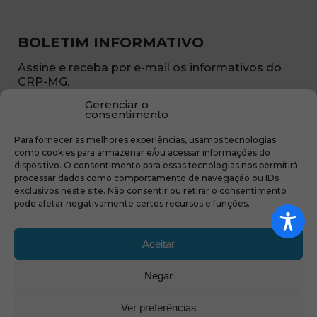
BOLETIM INFORMATIVO
Assine e receba por e-mail os informativos do
CRP-MG.
Gerenciar o
Nome
consentimento
(obrigatório)
Para fornecer as melhores experiências, usamos tecnologias
E-
como cookies para armazenar e/ou acessar informações do
mail
dispositivo. O consentimento para essas tecnologias nos permitirá
(obrigatório)
processar dados como comportamento de navegação ou IDs
Sub
exclusivos neste site. Não consentir ou retirar o consentimento
região
pode afetar negativamente certos recursos e funções.
(obrigatório)
Aceitar
Negar
(abre em nova ja
Ver preferências