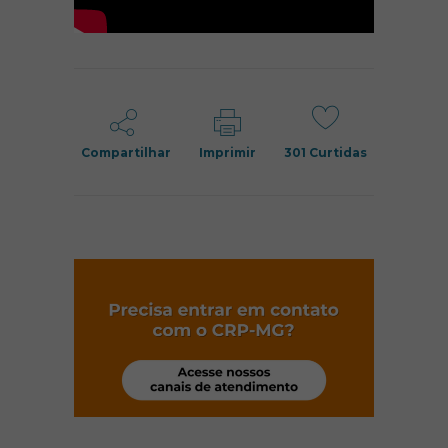
Compartilhar
Imprimir
301
Curtidas
(abre em nov