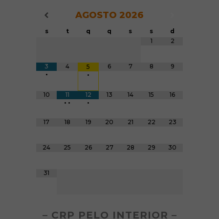
AGOSTO
2026
Navegação do Calendário
Navegação
Navegação do Calendário
s
t
q
q
s
s
d
Tabela de dados
1
2
3
4
6
7
8
9
5
•
•
10
11
12
13
14
15
16
•
•
•
17
18
19
20
21
22
23
24
25
26
27
28
29
30
31
– CRP PELO INTERIOR –