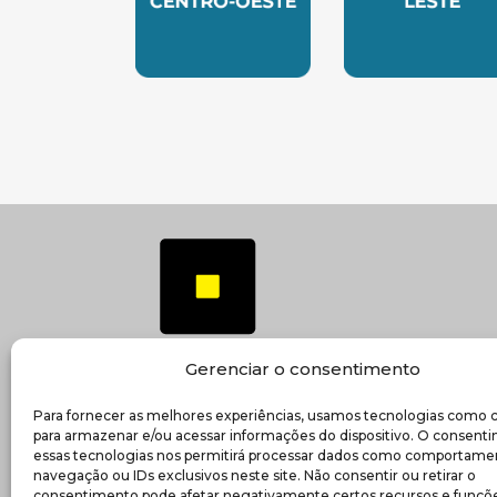
SUBSEDE CENTRO OESTE
SUBSEDE 
Gerenciar o consentimento
Para fornecer as melhores experiências, usamos tecnologias como 
(ab
Transparência e prestação de contas
para armazenar e/ou acessar informações do dispositivo. O consent
essas tecnologias nos permitirá processar dados como comportame
navegação ou IDs exclusivos neste site. Não consentir ou retirar o
consentimento pode afetar negativamente certos recursos e funçõe