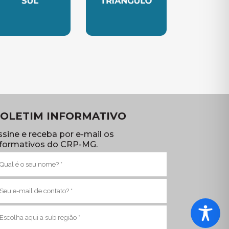
TE
UBSEDE SUL
SUBSEDE TRIANGULO
OLETIM INFORMATIVO
ssine e receba por e-mail os
nformativos do CRP-MG.
ome
brigatório)
-
ail
brigatório)
ub
egião