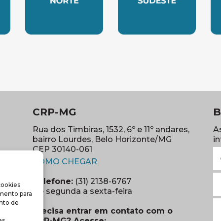
LESTE
SUBSEDE NORTE
SUBSEDE SUDES
S
CRP-MG
B
Rua dos Timbiras, 1532, 6º e 11º andares,
A
bairro Lourdes, Belo Horizonte/MG
i
CEP 30140-061
N
(abre em nova janela)
(o
COMO CHEGAR
E
Telefone:
(31) 2138-6767
cookies
m
re em nova janela)
De segunda a sexta-feira
imento para
(o
S
nto de
Precisa entrar em contato com o
r
CRP-MG? Acesse:
s.