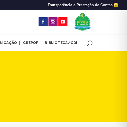
Transparência e Prestação de Contas
(abre em nova 
NICAÇÃO
CREPOP
BIBLIOTECA/CDI
afios e retrocessos | CRP-M