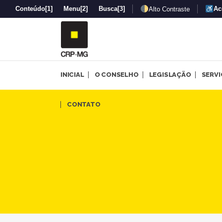
Conteúdo
[1]
Menu
[2]
Busca
[3]
Ac
Alto Contraste
INICIAL
O CONSELHO
LEGISLAÇÃO
SERV
VIII Jornada de Saúde Menta
CONTATO