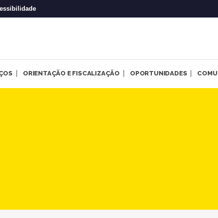
essibilidade
IÇOS
ORIENTAÇÃO E FISCALIZAÇÃO
OPORTUNIDADES
COMU
l de Congonhas: avanços, des