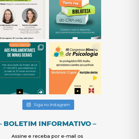
(abre em nova janela)
(abre em nova janela)
(abre em nova janela)
(abre em nova janela)
(abre em nova janela)
Siga no Instagram
– BOLETIM INFORMATIVO –
Assine e receba por e-mail os