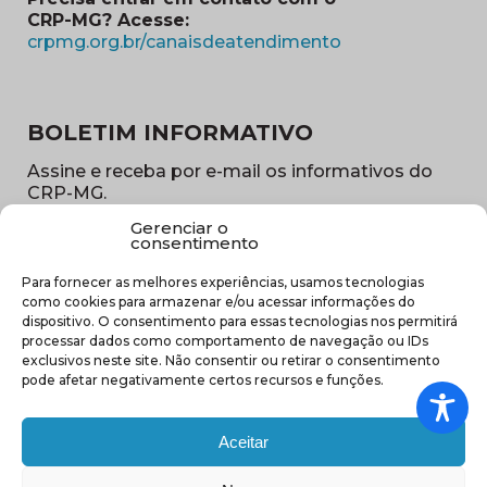
CRP-MG? Acesse:
(abre em nova ja
crpmg.org.br/canaisdeatendimento
BOLETIM INFORMATIVO
Assine e receba por e-mail os informativos do
CRP-MG.
Gerenciar o
Nome
consentimento
(obrigatório)
Para fornecer as melhores experiências, usamos tecnologias
E-
como cookies para armazenar e/ou acessar informações do
mail
dispositivo. O consentimento para essas tecnologias nos permitirá
(obrigatório)
processar dados como comportamento de navegação ou IDs
Sub
exclusivos neste site. Não consentir ou retirar o consentimento
região
pode afetar negativamente certos recursos e funções.
(obrigatório)
Aceitar