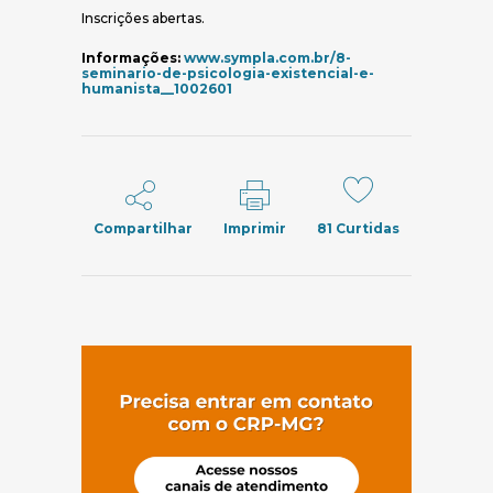
Inscrições abertas.
Informações:
www.sympla.com.br/8-
seminario-de-psicologia-existencial-e-
(abre em nova janela)
humanista__1002601
Compartilhar
Imprimir
81
Curtidas
(abre em nov