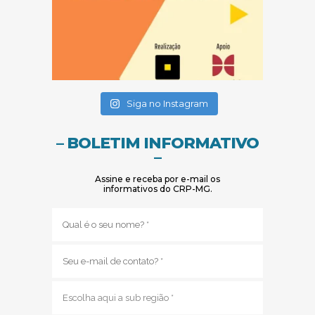
(abre em nova janela)
(abre em nova janela)
Siga no Instagram
– BOLETIM INFORMATIVO
–
Assine e receba por e-mail os
informativos do CRP-MG.
Nome
(obrigatório)
E-
mail
(obrigatório)
Sub
região
(obrigatório)