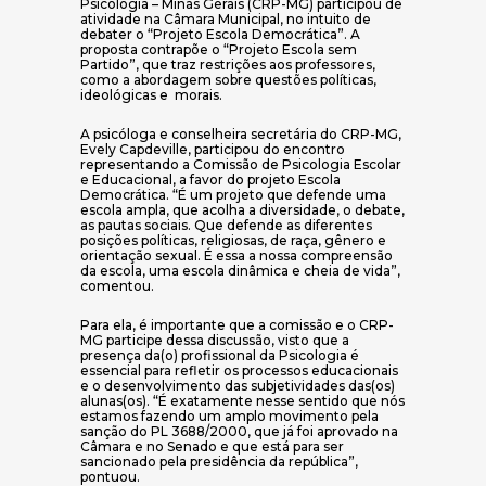
Psicologia – Minas Gerais (CRP-MG) participou de
atividade na Câmara Municipal, no intuito de
debater o “Projeto Escola Democrática”. A
proposta contrapõe o “Projeto Escola sem
Partido”, que traz restrições aos professores,
como a abordagem sobre questões políticas,
ideológicas e morais.
A psicóloga e conselheira secretária do CRP-MG,
Evely Capdeville, participou do encontro
representando a Comissão de Psicologia Escolar
e Educacional, a favor do projeto Escola
Democrática. “É um projeto que defende uma
escola ampla, que acolha a diversidade, o debate,
as pautas sociais. Que defende as diferentes
posições políticas, religiosas, de raça, gênero e
orientação sexual. É essa a nossa compreensão
da escola, uma escola dinâmica e cheia de vida”,
comentou.
Para ela, é importante que a comissão e o CRP-
MG participe dessa discussão, visto que a
presença da(o) profissional da Psicologia é
essencial para refletir os processos educacionais
e o desenvolvimento das subjetividades das(os)
alunas(os). “É exatamente nesse sentido que nós
estamos fazendo um amplo movimento pela
sanção do PL 3688/2000, que já foi aprovado na
Câmara e no Senado e que está para ser
sancionado pela presidência da república”,
pontuou.