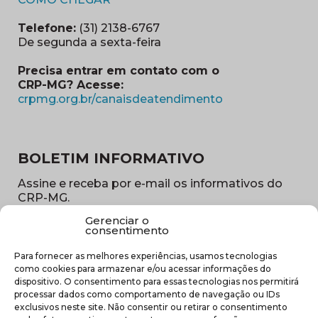
Telefone:
(31) 2138-6767
De segunda a sexta-feira
Precisa entrar em contato com o
CRP-MG? Acesse:
(abre em nova ja
crpmg.org.br/canaisdeatendimento
BOLETIM INFORMATIVO
Assine e receba por e-mail os informativos do
CRP-MG.
Gerenciar o
Nome
consentimento
(obrigatório)
Para fornecer as melhores experiências, usamos tecnologias
E-
como cookies para armazenar e/ou acessar informações do
mail
dispositivo. O consentimento para essas tecnologias nos permitirá
(obrigatório)
processar dados como comportamento de navegação ou IDs
Sub
exclusivos neste site. Não consentir ou retirar o consentimento
região