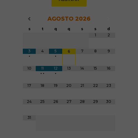
AGOSTO
2026
Navegação do Calendário
Navegação
Navegação do Calendário
s
t
q
q
s
s
d
Tabela de dados
1
2
3
4
5
7
8
9
6
•
•
10
11
12
13
14
15
16
•
•
•
17
18
19
20
21
22
23
24
25
26
27
28
29
30
31