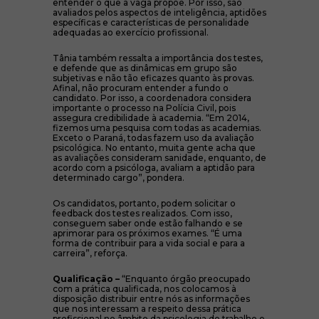
entender o que a vaga propõe. Por isso, são
avaliados pelos aspectos de inteligência, aptidões
específicas e características de personalidade
adequadas ao exercício profissional.
Tânia também ressalta a importância dos testes,
e defende que as dinâmicas em grupo são
subjetivas e não tão eficazes quanto às provas.
Afinal, não procuram entender a fundo o
candidato. Por isso, a coordenadora considera
importante o processo na Polícia Civil, pois
assegura credibilidade à academia. “Em 2014,
fizemos uma pesquisa com todas as academias.
Exceto o Paraná, todas fazem uso da avaliação
psicológica. No entanto, muita gente acha que
as avaliações consideram sanidade, enquanto, de
acordo com a psicóloga, avaliam a aptidão para
determinado cargo”, pondera.
Os candidatos, portanto, podem solicitar o
feedback dos testes realizados. Com isso,
conseguem saber onde estão falhando e se
aprimorar para os próximos exames. “É uma
forma de contribuir para a vida social e para a
carreira”, reforça.
Qualificação –
“Enquanto órgão preocupado
com a prática qualificada, nos colocamos à
disposição distribuir entre nós as informações
que nos interessam a respeito dessa prática
profissional no âmbito da psicologia do trabalho e