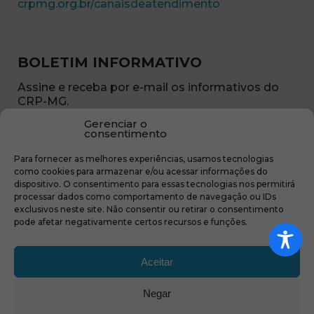
(abre em nova ja
crpmg.org.br/canaisdeatendimento
BOLETIM INFORMATIVO
Assine e receba por e-mail os informativos do
CRP-MG.
Gerenciar o
Nome
consentimento
(obrigatório)
Para fornecer as melhores experiências, usamos tecnologias
E-
como cookies para armazenar e/ou acessar informações do
mail
dispositivo. O consentimento para essas tecnologias nos permitirá
(obrigatório)
processar dados como comportamento de navegação ou IDs
Sub
exclusivos neste site. Não consentir ou retirar o consentimento
região
pode afetar negativamente certos recursos e funções.
(obrigatório)
Aceitar
Negar