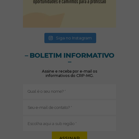
(abre em nova janela)
(abre em nova janela)
Siga no Instagram
– BOLETIM INFORMATIVO
–
Assine e receba por e-mail os
informativos do CRP-MG.
Nome
(obrigatório)
E-
mail
(obrigatório)
Sub
região
(obrigatório)