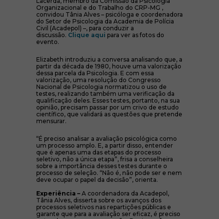
Lacerda, membro da Comissão da Psicologia
Organizacional e do Trabalho do CRP-MG ,
convidou Tânia Alves – psicóloga e coordenadora
do Setor de Psicologia da Academia de Polícia
Civil (Acadepol) –, para conduzir a
discussão.
Clique aqui
para ver as fotos do
evento.
Elizabeth introduziu a conversa analisando que, a
partir da década de 1980, houve uma valorização
dessa parcela da Psicologia. E com essa
valorização, uma resolução do Congresso
Nacional de Psicologia normatizou o uso de
testes, realizando também uma verificação da
qualificação deles. Esses testes, portanto, na sua
opinião, precisam passar por um crivo de estudo
científico, que validará as questões que pretende
mensurar.
“É preciso analisar a avaliação psicológica como
um processo amplo. E, a partir disso, entender
que é apenas uma das etapas do processo
seletivo, não a única etapa”, frisa a conselheira
sobre a importância desses testes durante o
processo de seleção. “Não é, não pode ser e nem
deve ocupar o papel da decisão”, orienta.
Experiência –
A coordenadora da Acadepol,
Tânia Alves, disserta sobre os avanços dos
processos seletivos nas repartições públicas e
garante que para a avaliação ser eficaz, é preciso