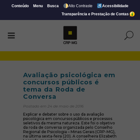
Conteúdo
Menu
Busca
Alto Contraste
Acessibilidade
Transparência e Prestação de Contas
Avaliação psicológica em concursos públ
Avaliação psicológica em
concursos públicos é
tema da Roda de
Conversa
Postado em 24 de maio de 2016
Explicar e debater sobre o uso da avaliação
psicológica em concursos públicos e processos
seletivos da mesma natureza. Este foi o objetivo
da roda de conversa organizada pelo Conselho
Regional de Psicologia – Minas Gerais (CRP-MG),
na última sexta-feira (20). A conselheira Elizabeth