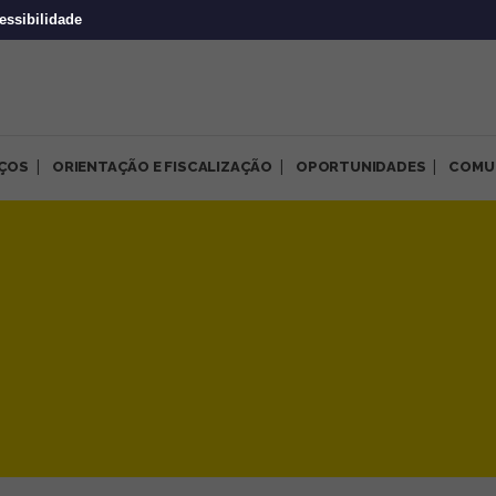
essibilidade
IÇOS
ORIENTAÇÃO E FISCALIZAÇÃO
OPORTUNIDADES
COMU
gistros da cena Queer paraib