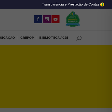
Transparência e Prestação de Contas
(abre em nova 
NICAÇÃO
CREPOP
BIBLIOTECA/CDI
ana do início da década de 