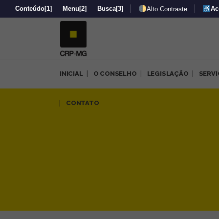
Conteúdo
[1]
Menu
[2]
Busca
[3]
Ac
Alto Contraste
INICIAL
O CONSELHO
LEGISLAÇÃO
SERV
Cine Diversidade acolheu re
CONTATO