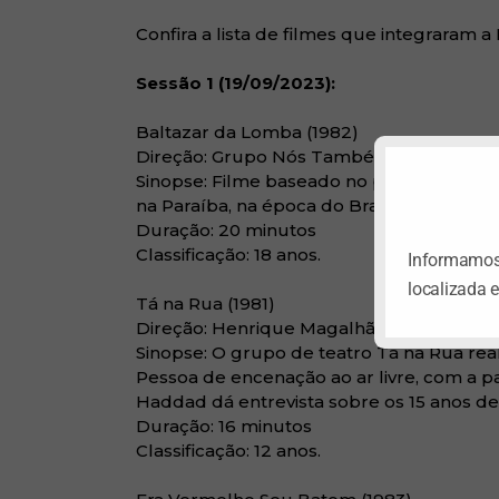
Confira a lista de filmes que integraram a
Sessão 1 (19/09/2023):
Baltazar da Lomba (1982)
Direção: Grupo Nós Também
Sinopse: Filme baseado no primeiro regis
na Paraíba, na época do Brasil Colônia.
Duração: 20 minutos
Classificação: 18 anos.
Informamos 
localizada 
Tá na Rua (1981)
Direção: Henrique Magalhães
Sinopse: O grupo de teatro Tá na Rua rea
Pessoa de encenação ao ar livre, com a p
Haddad dá entrevista sobre os 15 anos de
Duração: 16 minutos
Classificação: 12 anos.