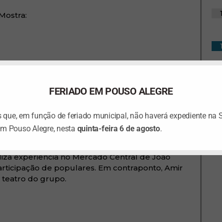
 Mostra:
tro histórico de repressão à homossexualidade
FERIADO EM POUSO ALEGRE
que, em função de feriado municipal, não haverá expediente na 
em Pouso Alegre, nesta
quinta-feira 6 de agosto
.
liza experiência no Mercado Central de João
articipação de populares. Em contraponto, Amir
 teatro do grupo.