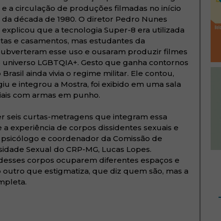
e a circulação de produções filmadas no início
da década de 1980. O diretor Pedro Nunes
explicou que a tecnologia Super-8 era utilizada
estas e casamentos, mas estudantes da
subverteram esse uso e ousaram produzir filmes
ao universo LGBTQIA+. Gesto que ganha contornos
rasil ainda vivia o regime militar. Ele contou,
giu e integrou a Mostra, foi exibido em uma sala
ciais com armas em punho.
er seis curtas-metragens que integram essa
 a experiência de corpos dissidentes sexuais e
 o psicólogo e coordenador da Comissão de
rsidade Sexual do CRP-MG, Lucas Lopes.
desses corpos ocuparem diferentes espaços e
o outro que estigmatiza, que diz quem são, mas a
mpleta.