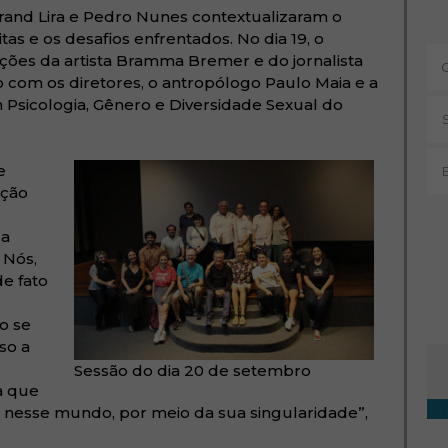
rtrand Lira e Pedro Nunes contextualizaram o
 e os desafios enfrentados. No dia 19, o
ões da artista Bramma Bremer e do jornalista
co com os diretores, o antropólogo Paulo Maia e a
 Psicologia, Gênero e Diversidade Sexual do
e
ação
 a
 Nós,
e fato
o se
so a
Ta
Sessão do dia 20 de setembro
a que
 nesse mundo, por meio da sua singularidade”,