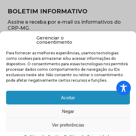
BOLETIM INFORMATIVO
Assine e receba por e-mail os informativos do
CRP-MG.
Gerenciar o
Nome
consentimento
(obrigatório)
Para fornecer as melhores experiências, usamos tecnologias
E-
como cookies para armazenar e/ou acessar informações do
mail
dispositivo. O consentimento para essas tecnologias nos permitirá
(obrigatório)
processar dados como comportamento de navegação ou IDs
Sub
exclusivos neste site. Não consentir ou retirar o consentimento
região
pode afetar negativamente certos recursos e funções.
(obrigatório)
Aceitar
Negar
(abre em nova ja
Ver preferências