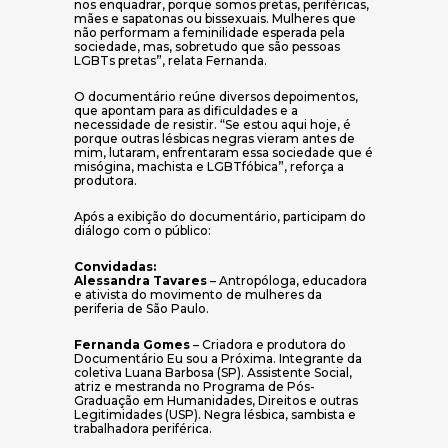
nos enquadrar, porque somos pretas, periféricas,
mães e sapatonas ou bissexuais. Mulheres que
não performam a feminilidade esperada pela
sociedade, mas, sobretudo que são pessoas
LGBTs pretas”, relata Fernanda.
O documentário reúne diversos depoimentos,
que apontam para as dificuldades e a
necessidade de resistir. “Se estou aqui hoje, é
porque outras lésbicas negras vieram antes de
mim, lutaram, enfrentaram essa sociedade que é
misógina, machista e LGBTfóbica”, reforça a
produtora.
Após a exibição do documentário, participam do
diálogo com o público:
Convidadas:
Alessandra Tavares
– Antropóloga, educadora
e ativista do movimento de mulheres da
periferia de São Paulo.
Fernanda Gomes
– Criadora e produtora do
Documentário Eu sou a Próxima. Integrante da
coletiva Luana Barbosa (SP). Assistente Social,
atriz e mestranda no Programa de Pós-
Graduação em Humanidades, Direitos e outras
Legitimidades (USP). Negra lésbica, sambista e
trabalhadora periférica.