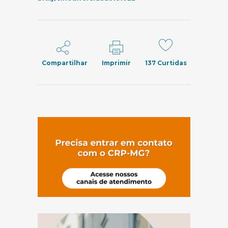
Compartilhar
Imprimir
137
Curtidas
(abre em nov