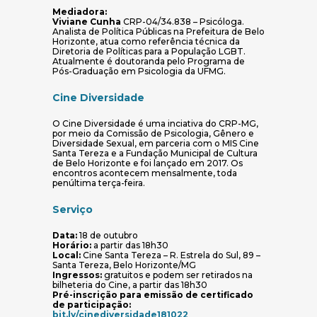
Mediadora:
Viviane Cunha
CRP-04/34.838 – Psicóloga.
Analista de Política Públicas na Prefeitura de Belo
Horizonte, atua como referência técnica da
Diretoria de Políticas para a População LGBT.
Atualmente é doutoranda pelo Programa de
Pós-Graduação em Psicologia da UFMG.
Cine Diversidade
O Cine Diversidade é uma inciativa do CRP-MG,
por meio da Comissão de Psicologia, Gênero e
Diversidade Sexual, em parceria com o MIS Cine
Santa Tereza e a Fundação Municipal de Cultura
de Belo Horizonte e foi lançado em 2017. Os
encontros acontecem mensalmente, toda
penúltima terça-feira.
Serviço
Data:
18 de outubro
Horário:
a partir das 18h30
Local:
Cine Santa Tereza – R. Estrela do Sul, 89 –
Santa Tereza, Belo Horizonte/MG
Ingressos:
gratuitos e podem ser retirados na
bilheteria do Cine, a partir das 18h30
Pré-inscrição para emissão de certificado
de participação:
(abre em nova janela)
bit.ly/cinediversidade181022