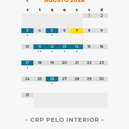
AGOSTO
2026
Navegação do Calendário
s
t
q
q
s
s
d
Tabela de dados
1
2
3
4
5
6
8
9
7
•
•
10
11
12
13
14
15
16
•
•
•
•
•
17
18
19
20
21
22
23
•
24
25
26
27
28
29
30
•
31
– CRP PELO INTERIOR –