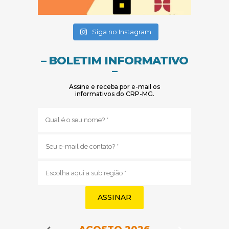
(abre em nova janela)
(abre em nova janela)
Siga no Instagram
– BOLETIM INFORMATIVO
–
Assine e receba por e-mail os
informativos do CRP-MG.
Nome
(obrigatório)
E-
mail
(obrigatório)
Sub
região
(obrigatório)
Navegação do Calendário
Navegação