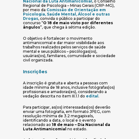
(abre em nova janela)
Nacional da Luta Antimanicomial
, o Conselho
Regional de Psicologia – Minas Gerais (CRP-MG),
por meio da
Comissão de Orientação em
Psicologia, Saúde Mental, Álcool e outras
(abre em nova janela)
Drogas
, convida o público a participar do
concurso “
O 18 de maio visto por diferentes
ângulos
”, que chega à sétima edição.
O objetivo é fortalecer o movimento
antimanicomial e dar maior visibilidade aos
trabalhos realizados pelos serviços de saúde
mental e seus públicos – psicólogas(os),
usuárias(os), familiares, comunidade e sociedade
civil organizada.
Inscrições
A inscrição é gratuita e aberta a pessoas com
idade mínima de 18 anos, inclusive fotógrafas(os)
profissionais e amadoras(es), considerando a
(abre em nova jane
vedação descrita no item III.1.1 do
edital
.
Para participar, as(os) interessadas(os) deverão
enviar uma fotografia, em formato JPEG, com
resolução mínima de 3.2 megapixels,
identificando a data, o local e o evento
relacionado ao
18 de maio – Dia Nacional da
Luta Antimanicomial
no estado.