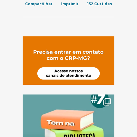
Compartilhar
Imprimir
152
Curtidas
(abre em nov