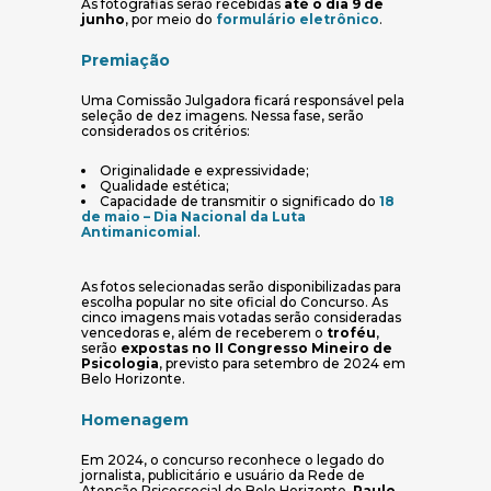
As fotografias serão recebidas
até o dia 9 de
(abre em nova 
junho
, por meio do
formulário eletrônico
.
Premiação
Uma Comissão Julgadora ficará responsável pela
seleção de dez imagens. Nessa fase, serão
considerados os critérios:
Originalidade e expressividade;
Qualidade estética;
Capacidade de transmitir o significado do
18
de maio – Dia Nacional da Luta
(abre em nova janela)
Antimanicomial
.
As fotos selecionadas serão disponibilizadas para
escolha popular no site oficial do Concurso. As
cinco imagens mais votadas serão consideradas
vencedoras e, além de receberem o
troféu
,
serão
expostas no II Congresso Mineiro de
Psicologia
, previsto para setembro de 2024 em
Belo Horizonte.
Homenagem
Em 2024, o concurso reconhece o legado do
jornalista, publicitário e usuário da Rede de
Atenção Psicossocial de Belo Horizonte,
Paulo