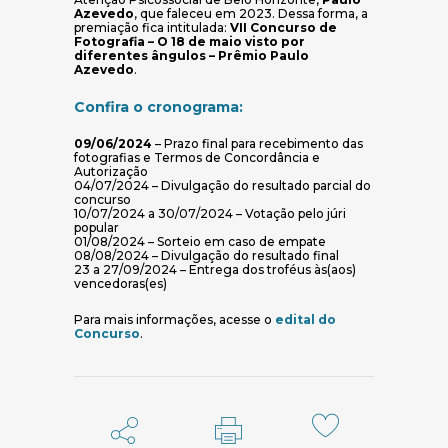
Azevedo
, que faleceu em 2023. Dessa forma, a
premiação fica intitulada:
VII Concurso de
Fotografia – O 18 de maio visto por
diferentes ângulos – Prêmio Paulo
Azevedo
.
Confira o cronograma:
09/06/2024
– Prazo final para recebimento das
fotografias e Termos de Concordância e
Autorização
04/07/2024 – Divulgação do resultado parcial do
concurso
10/07/2024 a 30/07/2024 – Votação pelo júri
popular
01/08/2024 – Sorteio em caso de empate
08/08/2024 – Divulgação do resultado final
23 a 27/09/2024 – Entrega dos troféus às(aos)
vencedoras(es)
Para mais informações, acesse o
edital do
(abre em nova janela)
Concurso
.