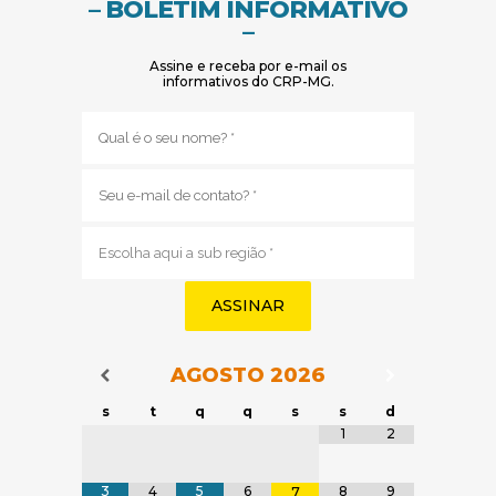
– BOLETIM INFORMATIVO
–
Assine e receba por e-mail os
informativos do CRP-MG.
Nome
(obrigatório)
E-
mail
(obrigatório)
Sub
região
(obrigatório)
AGOSTO
2026
Navegação do Calendário
Navegação
Navegação do Calendário
s
t
q
q
s
s
d
Tabela de dados
1
2
3
4
5
6
8
9
7