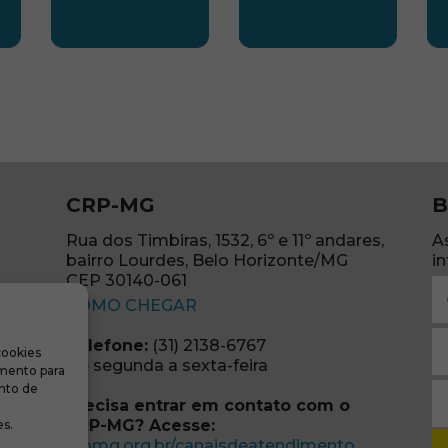
LESTE
SUBSEDE NORTE
SUBSEDE SUDES
S
CRP-MG
B
Rua dos Timbiras, 1532, 6º e 11º andares,
A
bairro Lourdes, Belo Horizonte/MG
i
CEP 30140-061
N
(abre em nova janela)
(o
COMO CHEGAR
E
Telefone:
(31) 2138-6767
cookies
m
re em nova janela)
De segunda a sexta-feira
imento para
(o
S
nto de
Precisa entrar em contato com o
r
CRP-MG? Acesse:
s.
(o
(abre em no
crpmg.org.br/canaisdeatendimento