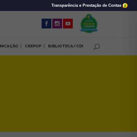
Transparência e Prestação de Contas
(abre em nova 
NICAÇÃO
CREPOP
BIBLIOTECA/CDI
pluralidade da Psicologia 