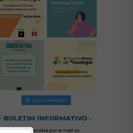
(abre em nova janela)
(abre em nova janela)
(abre em nova janela)
(abre em nova janela)
(abre em nova janela)
Siga no Instagram
– BOLETIM INFORMATIVO –
Assine e receba por e-mail os