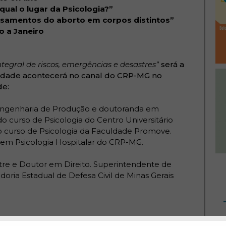
qual o lugar da Psicologia?”
samentos do aborto em corpos distintos”
o a Janeiro
ntegral de riscos, emergências e desastres”
será a
atividade acontecerá no canal do CRP-MG no
de:
 Engenharia de Produção e doutoranda em
do curso de Psicologia do Centro Universitário
o curso de Psicologia da Faculdade Promove.
em Psicologia Hospitalar do CRP-MG.
tre e Doutor em Direito.
Superintendente de
oria Estadual de Defesa Civil de Minas Gerais
ia breve e hipnoterapia, pedagoga, pós-graduada