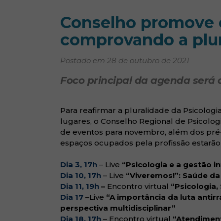
Conselho promove
comprovando a plur
Postado em 28 de outubro de 2021
Foco principal da agenda será 
Para reafirmar a pluralidade da Psicologia
lugares, o Conselho Regional de Psicolo
de eventos para novembro, além dos pré-
espaços ocupados pela profissão estarã
Dia 3, 17h
– Live
“Psicologia e a gestão i
Dia 10, 17h
– Live
“Viveremos!”: Saúde d
Dia 11, 19h
–
Encontro virtual
“Psicologia,
Dia 17
–Live
“A importância da luta antir
perspectiva multidisciplinar”
Dia 18, 17h
– Encontro virtual
“Atendiment