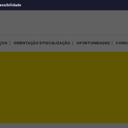
essibilidade
IÇOS
ORIENTAÇÃO E FISCALIZAÇÃO
OPORTUNIDADES
COMU
em novembro comprovando a 