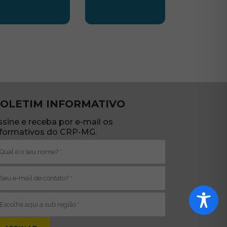
TE
UBSEDE SUL
SUBSEDE TRIANGULO
OLETIM INFORMATIVO
ssine e receba por e-mail os
nformativos do CRP-MG.
ome
brigatório)
-
ail
brigatório)
ub
egião
brigatório)
va janela)