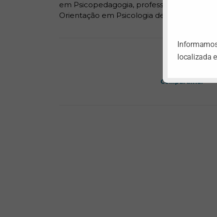
em Psicopedagogia, professora universitár
Orientação em Psicologia de Emergências
Informamos 
localizada 
Compartilhar