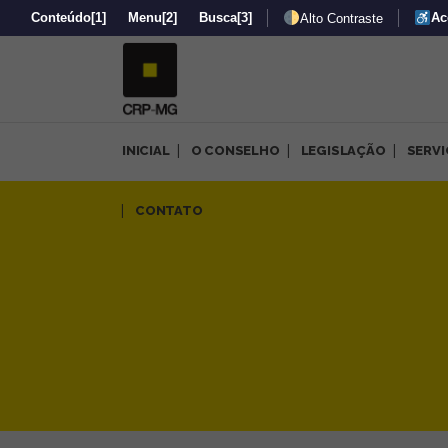
Conteúdo
[1]
Menu
[2]
Busca
[3]
Ac
Alto Contraste
INICIAL
O CONSELHO
LEGISLAÇÃO
SERV
Conselho promove eventos 
CONTATO