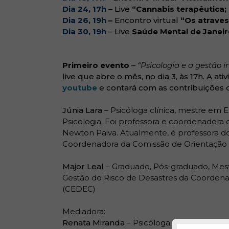
Dia 24, 17h
– Live
“Cannabis terapêutica; 
Dia 26, 19h
–
Encontro virtual
“Os atraves
Dia 30, 19h
– Live
Saúde Mental de Janeir
Primeiro evento
–
“Psicologia e a gestão i
live que abre o mês, no dia 3, às 17h. A 
(abre em nova janela)
youtube
e contará com as contribuições 
Júnia Lara
– Psicóloga clínica, mestre em
Psicologia. Foi professora e coordenadora 
Newton Paiva. Atualmente, é professora d
Coordenadora da Comissão de Orientação 
Major Leal
– Graduado, Pós-graduado, Mes
Gestão do Risco de Desastres da Coordenad
(CEDEC)
Mediadora:
Renata Miranda
– Psicóloga clínica, terap