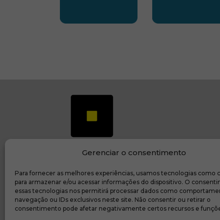
SUBSEDE CENTRO OESTE
SUBSEDE 
Gerenciar o consentimento
Para fornecer as melhores experiências, usamos tecnologias como 
(ab
Transparência e prestação de contas
para armazenar e/ou acessar informações do dispositivo. O consent
essas tecnologias nos permitirá processar dados como comportame
navegação ou IDs exclusivos neste site. Não consentir ou retirar o
consentimento pode afetar negativamente certos recursos e funçõe