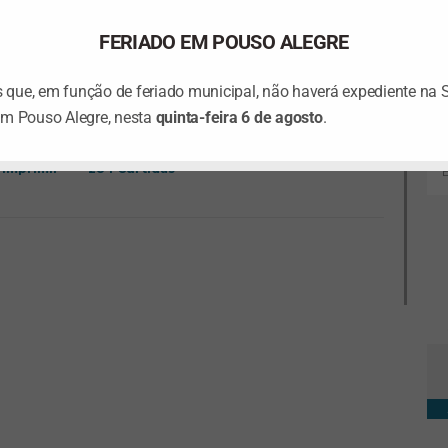
ia. Conselheira e coordenadora da Comissão de
 e Desastres do CRP-MG.
FERIADO EM POUSO ALEGRE
que, em função de feriado municipal, não haverá expediente na 
em Pouso Alegre, nesta
quinta-feira 6 de agosto
.
Imprimir
284
Curtidas
Ta