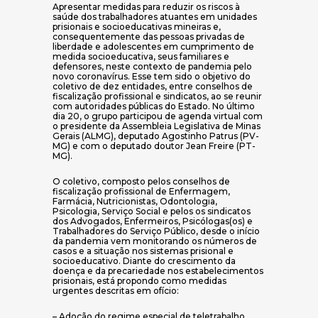
Apresentar medidas para reduzir os riscos à
saúde dos trabalhadores atuantes em unidades
prisionais e socioeducativas mineiras e,
consequentemente das pessoas privadas de
liberdade e adolescentes em cumprimento de
medida socioeducativa, seus familiares e
defensores, neste contexto de pandemia pelo
novo coronavírus. Esse tem sido o objetivo do
coletivo de dez entidades, entre conselhos de
fiscalização profissional e sindicatos, ao se reunir
com autoridades públicas do Estado. No último
dia 20, o grupo participou de agenda virtual com
o presidente da Assembleia Legislativa de Minas
Gerais (ALMG), deputado Agostinho Patrus (PV-
MG) e com o deputado doutor Jean Freire (PT-
MG).
O coletivo, composto pelos conselhos de
fiscalização profissional de Enfermagem,
Farmácia, Nutricionistas, Odontologia,
Psicologia, Serviço Social e pelos os sindicatos
dos Advogados, Enfermeiros, Psicólogas(os) e
Trabalhadores do Serviço Público, desde o início
da pandemia vem monitorando os números de
casos e a situação nos sistemas prisional e
socioeducativo. Diante do crescimento da
doença e da precariedade nos estabelecimentos
prisionais, está propondo como medidas
urgentes descritas em ofício:
– Adoção do regime especial de teletrabalho