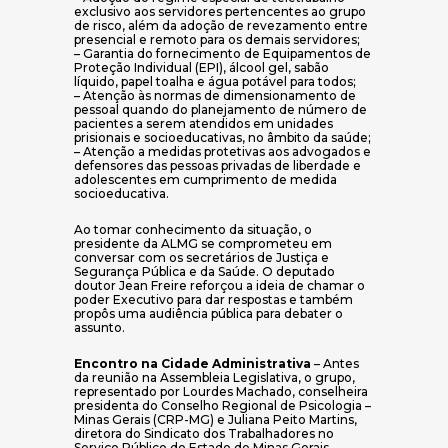
exclusivo aos servidores pertencentes ao grupo
de risco, além da adoção de revezamento entre
presencial e remoto para os demais servidores;
– Garantia do fornecimento de Equipamentos de
Proteção Individual (EPI), álcool gel, sabão
líquido, papel toalha e água potável para todos;
– Atenção às normas de dimensionamento de
pessoal quando do planejamento de número de
pacientes a serem atendidos em unidades
prisionais e socioeducativas, no âmbito da saúde;
– Atenção a medidas protetivas aos advogados e
defensores das pessoas privadas de liberdade e
adolescentes em cumprimento de medida
socioeducativa.
Ao tomar conhecimento da situação, o
presidente da ALMG se comprometeu em
conversar com os secretários de Justiça e
Segurança Pública e da Saúde. O deputado
doutor Jean Freire reforçou a ideia de chamar o
poder Executivo para dar respostas e também
propôs uma audiência pública para debater o
assunto.
Encontro na Cidade Administrativa
– Antes
da reunião na Assembleia Legislativa, o grupo,
representado por Lourdes Machado, conselheira
presidenta do Conselho Regional de Psicologia –
Minas Gerais (CRP-MG) e Juliana Peito Martins,
diretora do Sindicato dos Trabalhadores no
Serviço Público do Estado de Minas Gerais