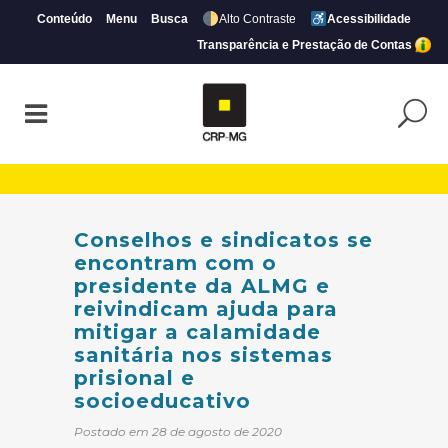
Conteúdo
Menu
Busca
Alto Contraste
Acessibilidade
Transparência e Prestação de Contas
Conselhos e sindicatos se encontram com 
Conselhos e sindicatos se
encontram com o
presidente da ALMG e
reivindicam ajuda para
mitigar a calamidade
sanitária nos sistemas
prisional e
socioeducativo
Postado em 28 de agosto de 2020