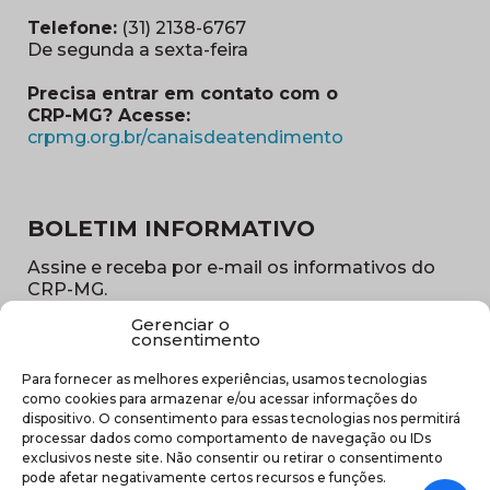
Telefone:
(31) 2138-6767
De segunda a sexta-feira
Precisa entrar em contato com o
CRP-MG? Acesse:
(abre em nova ja
crpmg.org.br/canaisdeatendimento
BOLETIM INFORMATIVO
Assine e receba por e-mail os informativos do
CRP-MG.
Gerenciar o
Nome
consentimento
(obrigatório)
Para fornecer as melhores experiências, usamos tecnologias
E-
como cookies para armazenar e/ou acessar informações do
mail
dispositivo. O consentimento para essas tecnologias nos permitirá
(obrigatório)
processar dados como comportamento de navegação ou IDs
Sub
exclusivos neste site. Não consentir ou retirar o consentimento
região
pode afetar negativamente certos recursos e funções.