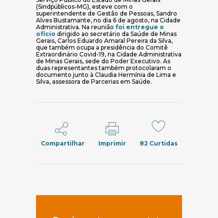
(Sindpúblicos-MG), esteve com o
superintendente de Gestão de Pessoas, Sandro
Alves Bustamante, no dia 6 de agosto, na Cidade
Administrativa. Na reunião
foi entregue o
(abre em nova janela)
ofício
dirigido ao secretário da Saúde de Minas
Gerais, Carlos Eduardo Amaral Pereira da Silva,
que também ocupa a presidência do Comitê
Extraordinário Covid-19, na Cidade Administrativa
de Minas Gerais, sede do Poder Executivo. As
duas representantes também protocolaram o
documento junto à Claudia Hermínia de Lima e
Silva, assessora de Parcerias em Saúde.
Compartilhar
Imprimir
82
Curtidas
(abre em nov