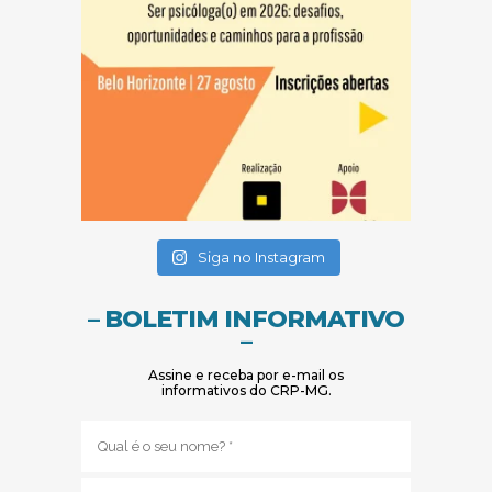
(abre em nova janela)
(abre em nova janela)
Siga no Instagram
– BOLETIM INFORMATIVO
–
Assine e receba por e-mail os
informativos do CRP-MG.
Nome
(obrigatório)
E-