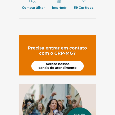
Compartilhar
Imprimir
59
Curtidas
(abre em nov