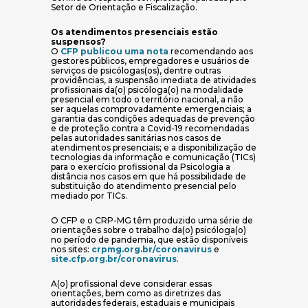
Setor de Orientação e Fiscalização.
Os atendimentos presenciais estão
suspensos?
(abre em nova janela)
O
CFP publicou uma nota
recomendando aos
gestores públicos, empregadores e usuários de
serviços de psicólogas(os), dentre outras
providências, a suspensão imediata de atividades
profissionais da(o) psicóloga(o) na modalidade
presencial em todo o território nacional, a não
ser aquelas comprovadamente emergenciais; a
garantia das condições adequadas de prevenção
e de proteção contra a Covid-19 recomendadas
pelas autoridades sanitárias nos casos de
atendimentos presenciais; e a disponibilização de
tecnologias da informação e comunicação (TICs)
para o exercício profissional da Psicologia a
distância nos casos em que há possibilidade de
substituição do atendimento presencial pelo
mediado por TICs.
O CFP e o CRP-MG têm produzido uma série de
orientações sobre o trabalho da(o) psicóloga(o)
no período de pandemia, que estão disponíveis
(abre em nova janela
nos sites:
crpmg.org.br/coronavirus
e
(abre em nova janela)
site.cfp.org.br/coronavirus
.
A(o) profissional deve considerar essas
orientações, bem como as diretrizes das
autoridades federais, estaduais e municipais