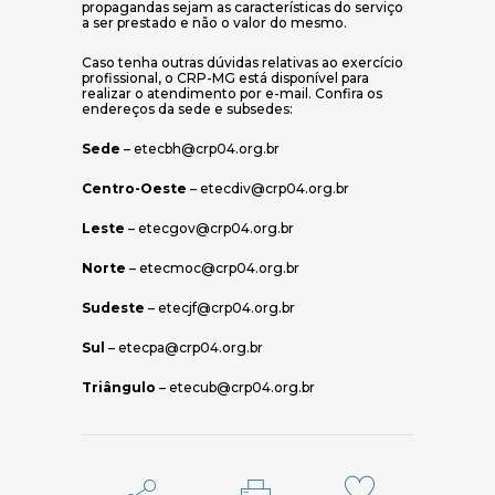
propagandas sejam as características do serviço
a ser prestado e não o valor do mesmo.
Caso tenha outras dúvidas relativas ao exercício
profissional, o CRP-MG está disponível para
realizar o atendimento por e-mail. Confira os
endereços da sede e subsedes:
Sede
– etecbh@crp04.org.br
Centro-Oeste
– etecdiv@crp04.org.br
Leste
– etecgov@crp04.org.br
Norte
– etecmoc@crp04.org.br
Sudeste
– etecjf@crp04.org.br
Sul
– etecpa@crp04.org.br
Triângulo
– etecub@crp04.org.br