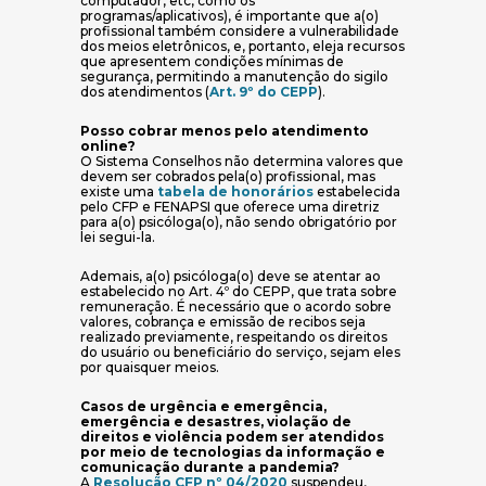
computador, etc, como os
programas/aplicativos), é importante que a(o)
profissional também considere a vulnerabilidade
dos meios eletrônicos, e, portanto, eleja recursos
que apresentem condições mínimas de
segurança, permitindo a manutenção do sigilo
(abre em nova janela)
dos atendimentos (
Art. 9º do CEPP
).
Posso cobrar menos pelo atendimento
online?
O Sistema Conselhos não determina valores que
devem ser cobrados pela(o) profissional, mas
(abre em nova janela)
existe uma
tabela de honorários
estabelecida
pelo CFP e FENAPSI que oferece uma diretriz
para a(o) psicóloga(o), não sendo obrigatório por
lei segui-la.
Ademais, a(o) psicóloga(o) deve se atentar ao
estabelecido no Art. 4º do CEPP, que trata sobre
remuneração. É necessário que o acordo sobre
valores, cobrança e emissão de recibos seja
realizado previamente, respeitando os direitos
do usuário ou beneficiário do serviço, sejam eles
por quaisquer meios.
Casos de urgência e emergência,
emergência e desastres, violação de
direitos e violência podem ser atendidos
por meio de tecnologias da informação e
comunicação durante a pandemia?
(abre em nova janela)
A
Resolução CFP nº 04/2020
suspendeu,