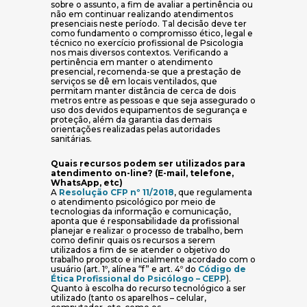
sobre o assunto, a fim de avaliar a pertinência ou
não em continuar realizando atendimentos
presenciais neste período. Tal decisão deve ter
como fundamento o compromisso ético, legal e
técnico no exercício profissional de Psicologia
nos mais diversos contextos. Verificando a
pertinência em manter o atendimento
presencial, recomenda-se que a prestação de
serviços se dê em locais ventilados, que
permitam manter distância de cerca de dois
metros entre as pessoas e que seja assegurado o
uso dos devidos equipamentos de segurança e
proteção, além da garantia das demais
orientações realizadas pelas autoridades
sanitárias.
Quais recursos podem ser utilizados para
atendimento on-line? (E-mail, telefone,
WhatsApp, etc)
(abre em nova janela)
A
Resolução CFP nº 11/2018
, que regulamenta
o atendimento psicológico por meio de
tecnologias da informação e comunicação,
aponta que é responsabilidade da profissional
planejar e realizar o processo de trabalho, bem
como definir quais os recursos a serem
utilizados a fim de se atender o objetivo do
trabalho proposto e inicialmente acordado com o
usuário (art. 1º, alínea “f” e art. 4º do
Código de
(abre em nova jan
Ética Profissional do Psicólogo – CEPP
).
Quanto à escolha do recurso tecnológico a ser
utilizado (tanto os aparelhos – celular,