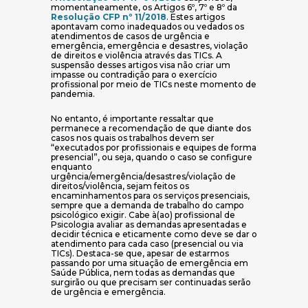
momentaneamente, os Artigos 6º, 7º e 8º da
(abre em nova janela)
Resolução CFP nº 11/2018
. Estes artigos
apontavam como inadequados ou vedados os
atendimentos de casos de urgência e
emergência, emergência e desastres, violação
de direitos e violência através das TICs. A
suspensão desses artigos visa não criar um
impasse ou contradição para o exercício
profissional por meio de TICs neste momento de
pandemia.
No entanto, é importante ressaltar que
permanece a recomendação de que diante dos
casos nos quais os trabalhos devem ser
“executados por profissionais e equipes de forma
presencial”, ou seja, quando o caso se configure
enquanto
urgência/emergência/desastres/violação de
direitos/violência, sejam feitos os
encaminhamentos para os serviços presenciais,
sempre que a demanda de trabalho do campo
psicológico exigir. Cabe à(ao) profissional de
Psicologia avaliar as demandas apresentadas e
decidir técnica e eticamente como deve se dar o
atendimento para cada caso (presencial ou via
TICs). Destaca-se que, apesar de estarmos
passando por uma situação de emergência em
Saúde Pública, nem todas as demandas que
surgirão ou que precisam ser continuadas serão
de urgência e emergência.