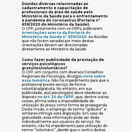
Dúvidas diversas relacionadas ao
cadastramento e capacitação de
profissionais da área de saúde pelo
Ministério da Saúde para o enfrentamento
à pandemia do coronavírus (Portaria nº
639/2020 do Ministério da Saúde).
O CFP, juntamente com os CRPs, publicaram
orientações acerca da Portaria do
(abre em nova janela)
Ministério da Saúde nº 639/2020
. As dúvidas
que não forem sanadas por meio destas
orientações devem ser direcionadas
diretamente ao Ministério da Saúde.
Como fazer publicidade de prestação de
serviços psicológicos
gratuitos/voluntários?
O CFP, em conjunto com diversos Conselhos
Regionais de Psicologia, divulgou
nota sobre
(abre em nova janela)
essa temática
. Não há impedimento para que a
profissional preste serviço de forma
voluntária/gratuita. No entanto, em sua
publicidade, a(o) psicóloga(o) deve obedecer ao
(abre em nova janela)
disposto no
Art. 20 do CEPP
, que, dentre outras
coisas, afirma sobre a impossibilidade de
utilização do preço como forma de propaganda.
Deste modo, o emprego do termo “gratuito” e
similares infringe esta disposição. Em caso de
gratuidade, essa informação pode ser dada
individualmente aos usuários do serviço. No
entanto, não há impedimento para utilização do
termo “voluntário”, desde que o centro destas