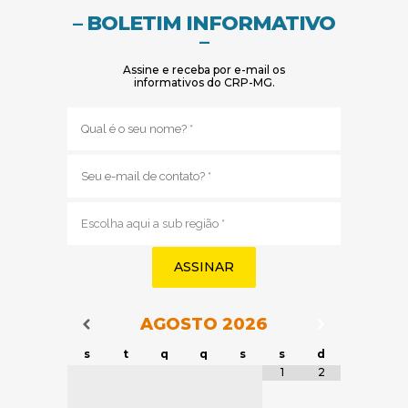
– BOLETIM INFORMATIVO
–
Assine e receba por e-mail os
informativos do CRP-MG.
Nome
(obrigatório)
E-
mail
(obrigatório)
Sub
região
(obrigatório)
AGOSTO
2026
Navegação do Calendário
Navegação
Navegação do Calendário
s
t
q
q
s
s
d
Tabela de dados
1
2