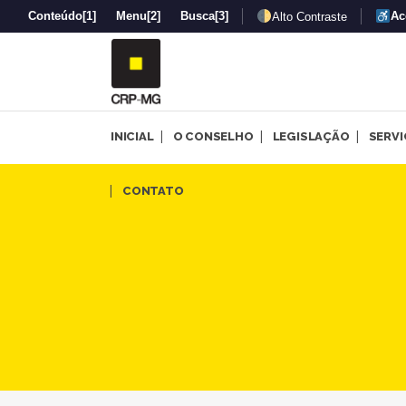
Conteúdo
[1]
Menu
[2]
Busca
[3]
Ac
Alto Contraste
INICIAL
O CONSELHO
LEGISLAÇÃO
SERV
CRP-MG apoia mobilização pe
CONTATO