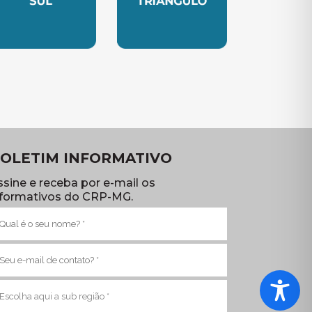
TE
UBSEDE SUL
SUBSEDE TRIANGULO
OLETIM INFORMATIVO
ssine e receba por e-mail os
nformativos do CRP-MG.
ome
brigatório)
-
ail
brigatório)
ub
egião