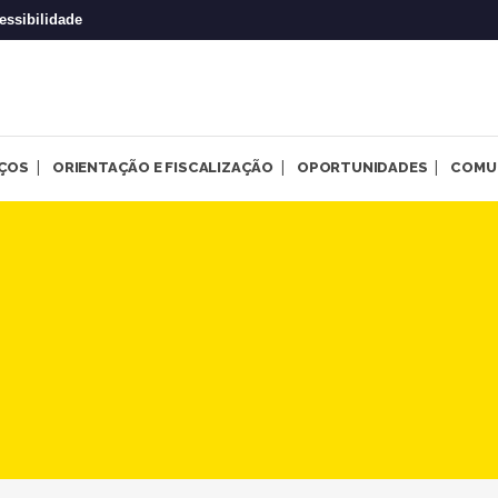
essibilidade
IÇOS
ORIENTAÇÃO E FISCALIZAÇÃO
OPORTUNIDADES
COMU
la jornada de 30 horas na Pr