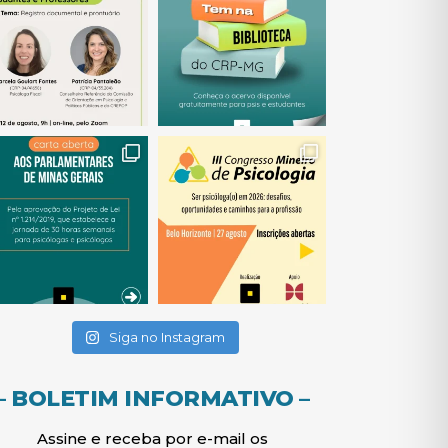
(abre em nova janela)
(abre em nova janela)
(abre em nova janela)
(abre em nova janela)
(abre em nova janela)
Siga no Instagram
– BOLETIM INFORMATIVO –
Assine e receba por e-mail os