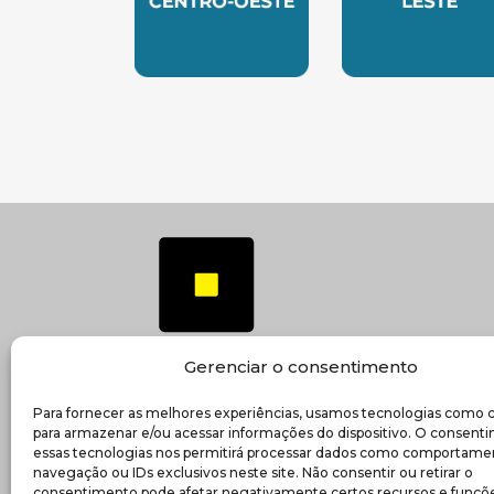
SUBSEDE CENTRO OESTE
SUBSEDE 
Gerenciar o consentimento
Para fornecer as melhores experiências, usamos tecnologias como 
(ab
Transparência e prestação de contas
para armazenar e/ou acessar informações do dispositivo. O consent
essas tecnologias nos permitirá processar dados como comportame
navegação ou IDs exclusivos neste site. Não consentir ou retirar o
consentimento pode afetar negativamente certos recursos e funçõe