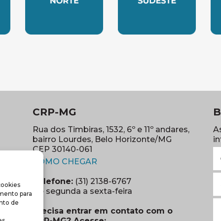
LESTE
SUBSEDE NORTE
SUBSEDE SUDES
S
CRP-MG
B
Rua dos Timbiras, 1532, 6º e 11º andares,
A
bairro Lourdes, Belo Horizonte/MG
i
CEP 30140-061
N
(abre em nova janela)
(o
COMO CHEGAR
E
Telefone:
(31) 2138-6767
cookies
m
re em nova janela)
De segunda a sexta-feira
imento para
(o
S
nto de
Precisa entrar em contato com o
r
CRP-MG? Acesse:
s.