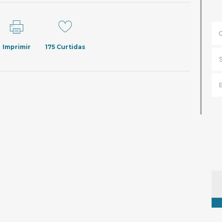
Imprimir
175
Curtidas
Ta