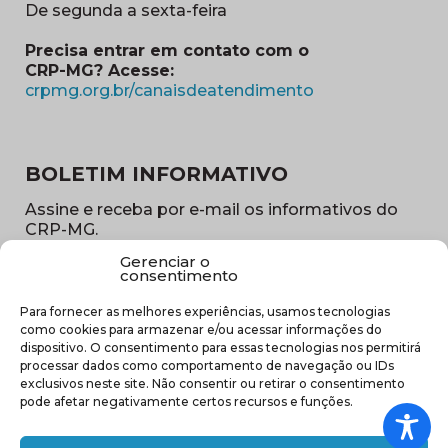
De segunda a sexta-feira
Precisa entrar em contato com o
CRP-MG? Acesse:
(abre em nova ja
crpmg.org.br/canaisdeatendimento
BOLETIM INFORMATIVO
Assine e receba por e-mail os informativos do
CRP-MG.
Gerenciar o
Nome
consentimento
(obrigatório)
Para fornecer as melhores experiências, usamos tecnologias
E-
como cookies para armazenar e/ou acessar informações do
mail
dispositivo. O consentimento para essas tecnologias nos permitirá
(obrigatório)
processar dados como comportamento de navegação ou IDs
Sub
exclusivos neste site. Não consentir ou retirar o consentimento
região
pode afetar negativamente certos recursos e funções.
(obrigatório)