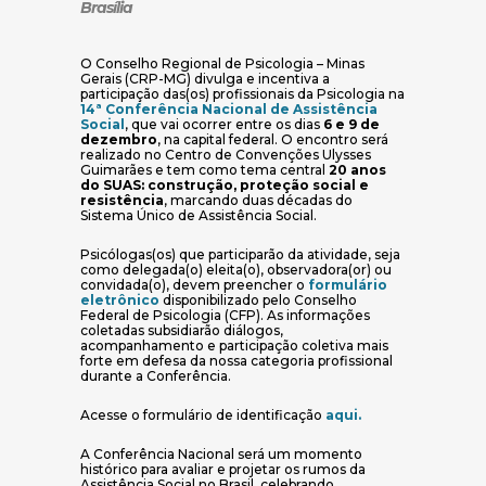
Brasília
O Conselho Regional de Psicologia – Minas
Gerais (CRP-MG) divulga e incentiva a
participação das(os) profissionais da Psicologia na
14ª Conferência Nacional de Assistência
(abre em nova janela)
Social
, que vai ocorrer entre os dias
6 e 9 de
dezembro
, na capital federal. O encontro será
realizado no Centro de Convenções Ulysses
Guimarães e tem como tema central
20 anos
do SUAS: construção, proteção social e
resistência
, marcando duas décadas do
Sistema Único de Assistência Social.
Psicólogas(os) que participarão da atividade, seja
como delegada(o) eleita(o), observadora(or) ou
convidada(o), devem preencher o
formulário
(abre em nova janela)
eletrônico
disponibilizado pelo Conselho
Federal de Psicologia (CFP). As informações
coletadas subsidiarão diálogos,
acompanhamento e participação coletiva mais
forte em defesa da nossa categoria profissional
durante a Conferência.
(abre em nova ja
Acesse o formulário de identificação
aqui.
A Conferência Nacional será um momento
histórico para avaliar e projetar os rumos da
Assistência Social no Brasil, celebrando