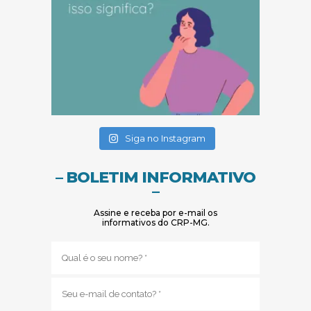
(abre em nova janela)
(abre em nova janela)
Siga no Instagram
– BOLETIM INFORMATIVO
–
Assine e receba por e-mail os
informativos do CRP-MG.
Nome
(obrigatório)
E-
mail
(obrigatório)