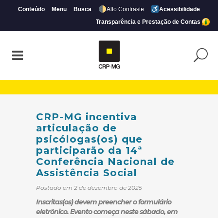
Conteúdo
Menu
Busca
Alto Contraste
Acessibilidade
Transparência e Prestação de Contas
CRP-MG incentiva articulação de psicóloga
CRP-MG incentiva
articulação de
psicólogas(os) que
participarão da 14ª
Conferência Nacional de
Assistência Social
Postado em 2 de dezembro de 2025
Inscritas(os) devem preencher o formulário
eletrônico. Evento começa neste sábado, em