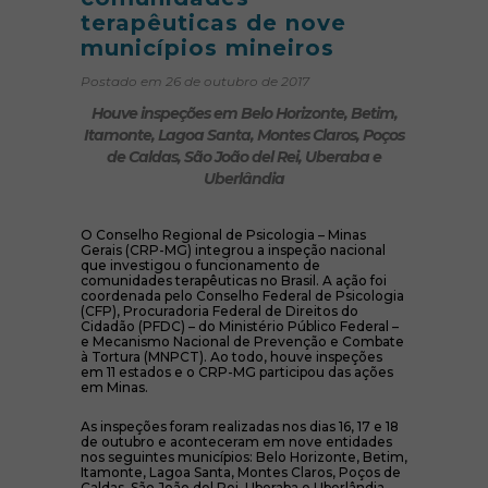
terapêuticas de nove
municípios mineiros
Postado em 26 de outubro de 2017
Houve inspeções em Belo Horizonte, Betim,
Itamonte, Lagoa Santa, Montes Claros, Poços
de Caldas, São João del Rei, Uberaba e
Uberlândia
O Conselho Regional de Psicologia – Minas
Gerais (CRP-MG) integrou a inspeção nacional
que investigou o funcionamento de
comunidades terapêuticas no Brasil. A ação foi
coordenada pelo Conselho Federal de Psicologia
(CFP), Procuradoria Federal de Direitos do
Cidadão (PFDC) – do Ministério Público Federal –
e Mecanismo Nacional de Prevenção e Combate
à Tortura (MNPCT). Ao todo, houve inspeções
em 11 estados e o CRP-MG participou das ações
em Minas.
As inspeções foram realizadas nos dias 16, 17 e 18
de outubro e aconteceram em nove entidades
nos seguintes municípios: Belo Horizonte, Betim,
Itamonte, Lagoa Santa, Montes Claros, Poços de
Caldas, São João del Rei, Uberaba e Uberlândia.