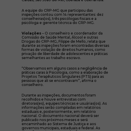
A equipe do CRP-MG que participou das
inspeções contou com 14 representantes: dez
conselheiras(os), três psicólogas fiscais e a
psicóloga e gerente técnica do CRP-MG.
Violações
– O conselheiro e coordenador da
Comissão de Saúde Mental, Álcool e outras
Drogas do CRP-MG, Filippe de Mello, relata que
durante as inspeções foram encontradas diversas
formas de violação de direitos humanos, como
privação de liberdade de adolescentes e práticas
semelhantes ao trabalho escravo.
“Observamos em alguns casos a negligência de
práticas caras à Psicologia, como a elaboração de
Projetos Terapêuticos Singulares (PTS) para as
pessoas que ali se encontravam”, afirma o
conselheiro.
Durante as inspeções, documentos foram
recolhidos e houve entrevistas com
diretoras(es), equipes técnicas e usuárias(os). As
informações serão compiladas em relatórios
estaduais e, posteriormente, em relatório
nacional. O documento nacional deverá ser
publicado nos próximos meses e será
encaminhado ao Sistema de Justiça e aos
governos municipais, estaduais e federal. As