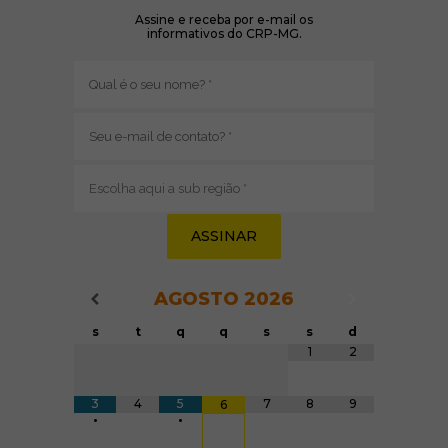
Assine e receba por e-mail os
informativos do CRP-MG.
Nome
(obrigatório)
E-
mail
(obrigatório)
Sub
região
(obrigatório)
AGOSTO
2026
Navegação do Calendário
Navegação
Navegação do Calendário
s
t
q
q
s
s
d
Tabela de dados
1
2
3
4
5
7
8
9
6
•
•