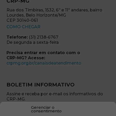
CRP-MG
Rua dos Timbiras, 1532, 6º e 11º andares, bairro
Lourdes, Belo Horizonte/MG
CEP 30140-061
(abre em nova janela)
COMO CHEGAR
Telefone:
(31) 2138-6767
De segunda a sexta-feira
Precisa entrar em contato com o
CRP-MG? Acesse:
(abre em nova ja
crpmg.org.br/canaisdeatendimento
BOLETIM INFORMATIVO
Assine e receba por e-mail os informativos do
CRP-MG.
Gerenciar o
Nome
consentimento
(obrigatório)