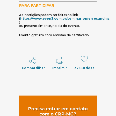
PARA PARTICIPAR
As inscrições podem ser feitas no link
(
https://www.even3.com.br/seminariopierresanchis
(abre em nova janela)
)
ou presencialmente, no dia do evento.
Evento gratuito com emissão de certificado.
Compartilhar
Imprimir
37
Curtidas
(abre em nov