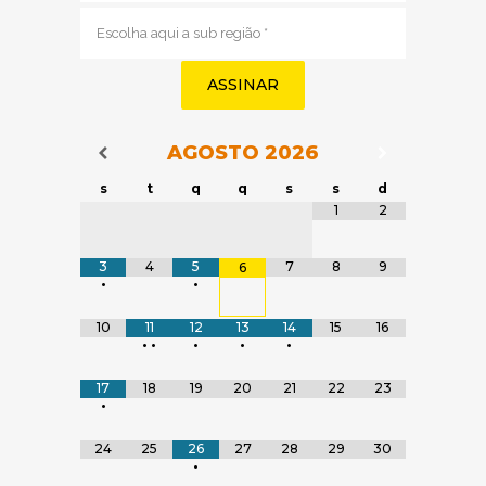
Sub
região
(obrigatório)
AGOSTO
2026
Navegação do Calendário
Navegação
Navegação do Calendário
s
t
q
q
s
s
d
Tabela de dados
1
2
3
4
5
7
8
9
6
•
•
10
11
12
13
14
15
16
•
•
•
•
•
17
18
19
20
21
22
23
•
24
25
26
27
28
29
30
•