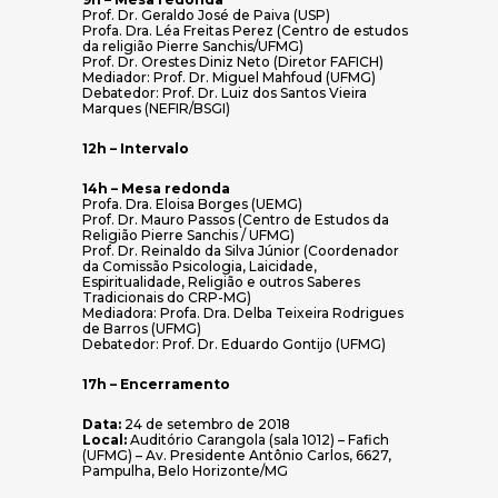
Prof. Dr. Geraldo José de Paiva (USP)
Profa. Dra. Léa Freitas Perez (Centro de estudos
da religião Pierre Sanchis/UFMG)
Prof. Dr. Orestes Diniz Neto (Diretor FAFICH)
Mediador: Prof. Dr. Miguel Mahfoud (UFMG)
Debatedor: Prof. Dr. Luiz dos Santos Vieira
Marques (NEFIR/BSGI)
12h – Intervalo
14h – Mesa redonda
Profa. Dra. Eloisa Borges (UEMG)
Prof. Dr. Mauro Passos (Centro de Estudos da
Religião Pierre Sanchis / UFMG)
Prof. Dr. Reinaldo da Silva Júnior (Coordenador
da Comissão Psicologia, Laicidade,
Espiritualidade, Religião e outros Saberes
Tradicionais do CRP-MG)
Mediadora: Profa. Dra. Delba Teixeira Rodrigues
de Barros (UFMG)
Debatedor: Prof. Dr. Eduardo Gontijo (UFMG)
17h – Encerramento
Data:
24 de setembro de 2018
Local:
Auditório Carangola (sala 1012) – Fafich
(UFMG) – Av. Presidente Antônio Carlos, 6627,
Pampulha, Belo Horizonte/MG