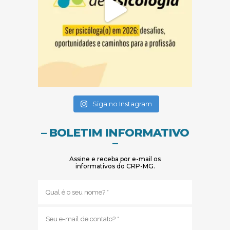
(abre em nova janela)
(abre em nova janela)
Siga no Instagram
– BOLETIM INFORMATIVO
–
Assine e receba por e-mail os
informativos do CRP-MG.
Nome
(obrigatório)
E-
mail
(obrigatório)