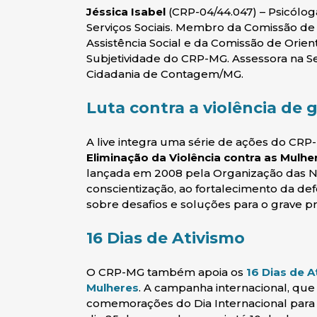
Jéssica Isabel
(CRP-04/44.047) – Psicóloga
Serviços Sociais. Membro da Comissão de 
Assistência Social e da Comissão de Orie
Subjetividade do CRP-MG. Assessora na S
Cidadania de Contagem/MG.
Luta contra a violência de 
A live integra uma série de ações do CR
Eliminação da Violência contra as Mulhe
lançada em 2008 pela Organização das 
conscientização, ao fortalecimento da de
sobre desafios e soluções para o grave p
16 Dias de Ativismo
O CRP-MG também apoia os
16 Dias de A
(abre em nova janela)
Mulheres
. A campanha internacional, que
comemorações do Dia Internacional para a