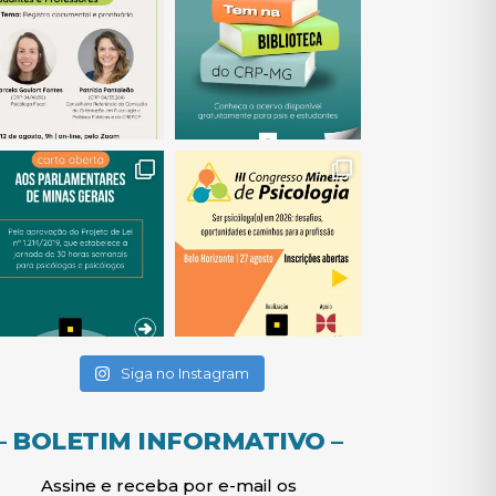
(abre em nova janela)
(abre em nova janela)
(abre em nova janela)
(abre em nova janela)
(abre em nova janela)
Siga no Instagram
– BOLETIM INFORMATIVO –
Assine e receba por e-mail os