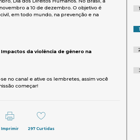
bro, Dia dos Direitos Humanos. No Brasil, a
novembro a 10 de dezembro. O objetivo é
 civil, em todo mundo, na prevenção e na
: Impactos da violência de gênero na
ova janela)
-se no canal e ative os lembretes, assim você
missão começar!
Imprimir
297
Curtidas