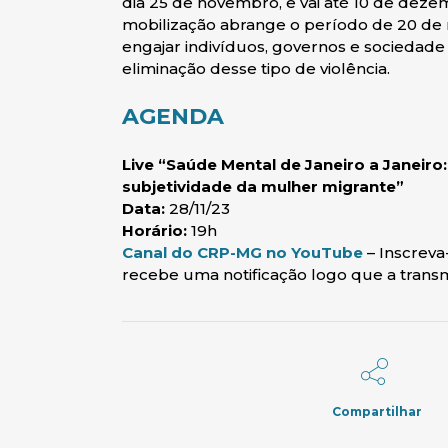
dia 25 de novembro, e vai até 10 de dezem
mobilização abrange o período de 20 de 
engajar indivíduos, governos e sociedade
eliminação desse tipo de violência.
AGENDA
Live “Saúde Mental de Janeiro a Janeiro
subjetividade da mulher migrante”
Data:
28/11/23
Horário:
19h
(abre em n
Canal do CRP-MG no YouTube
– Inscreva
recebe uma notificação logo que a trans
Compartilhar