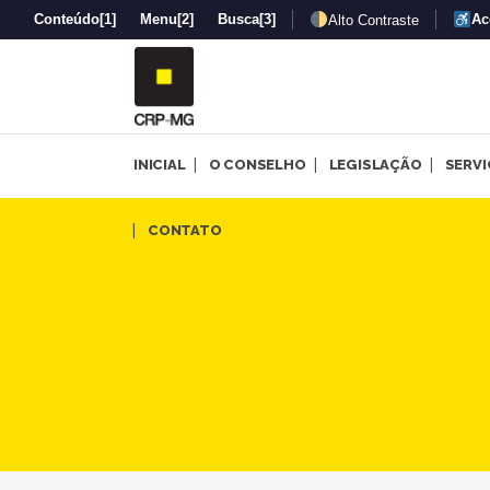
Conteúdo
[1]
Menu
[2]
Busca
[3]
Ac
Alto Contraste
INICIAL
O CONSELHO
LEGISLAÇÃO
SERV
Desafios enfrentados pelas 
CONTATO