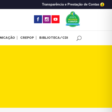
Transparência e Prestação de Contas
(abre em nova 
NICAÇÃO
CREPOP
BIBLIOTECA/CDI
iadas são tema de live do C