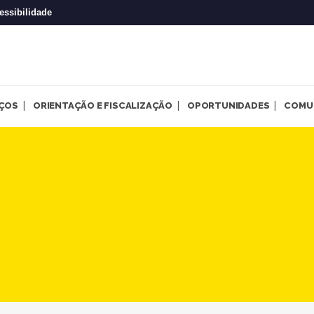
essibilidade
IÇOS
ORIENTAÇÃO E FISCALIZAÇÃO
OPORTUNIDADES
COMU
mulheres imigrantes e refug