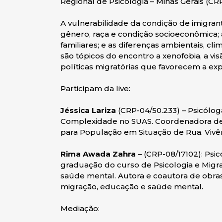
Regional de Psicologia – Minas Gerais (C
A vulnerabilidade da condição de imigra
gênero, raça e condição socioeconômica; 
familiares; e as diferenças ambientais, c
são tópicos do encontro a xenofobia, a vi
políticas migratórias que favorecem a exp
Participam da live:
Jéssica Lariza
(CRP-04/50.233) – Psicólog
Complexidade no SUAS. Coordenadora de 
para População em Situação de Rua. Vivên
Rima Awada Zahra
– (CRP-08/17102): Psi
graduação do curso de Psicologia e Mig
saúde mental. Autora e coautora de obra
migração, educação e saúde mental.
Mediação: