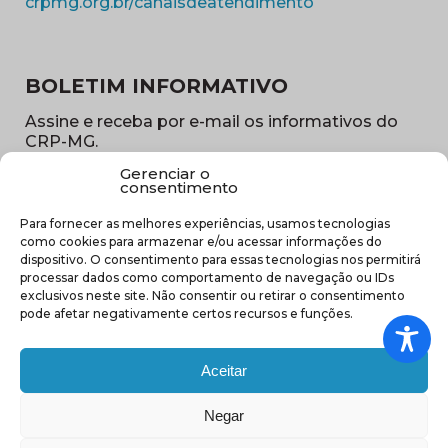
(abre em nova ja
crpmg.org.br/canaisdeatendimento
BOLETIM INFORMATIVO
Assine e receba por e-mail os informativos do
CRP-MG.
Gerenciar o
Nome
consentimento
(obrigatório)
Para fornecer as melhores experiências, usamos tecnologias
E-
como cookies para armazenar e/ou acessar informações do
mail
dispositivo. O consentimento para essas tecnologias nos permitirá
(obrigatório)
processar dados como comportamento de navegação ou IDs
Sub
exclusivos neste site. Não consentir ou retirar o consentimento
região
pode afetar negativamente certos recursos e funções.
(obrigatório)
Aceitar
Negar