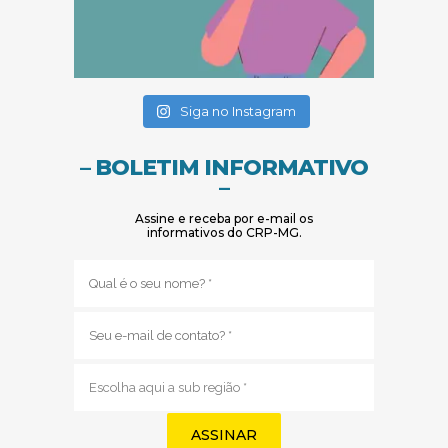
(abre em nova janela)
(abre em nova janela)
Siga no Instagram
– BOLETIM INFORMATIVO
–
Assine e receba por e-mail os
informativos do CRP-MG.
Nome
(obrigatório)
E-
mail
(obrigatório)
Sub
região
(obrigatório)