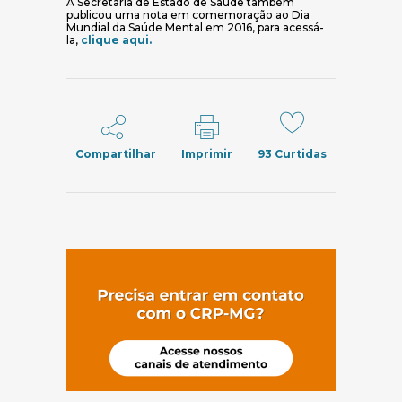
A Secretaria de Estado de Saúde também
publicou uma nota em comemoração ao Dia
Mundial da Saúde Mental em 2016, para acessá-
la,
clique aqui.
Compartilhar
Imprimir
93
Curtidas
(abre em nov