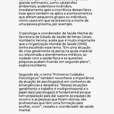
grande sofrimento, como catástrofes
ambientais, acidentes e incêndios,
imediatamente após a ocorrência desses fatos.
Esse apoio também se aplica a acontecimentos
que afetam pequenos grupos ou indivíduos,
como casos em que se presencia a morte de
uma pessoa próxima, por exemplo.
O psicólogo e coordenador de Saúde Mental da
Secretaria de Estado de Saúde de Minas Gerais,
Humberto Verona, avalia que é muito importante
que a Organização Mundial de Saúde (OMS)
tenha escolhido esse tema. “Em uma situação
de crise geralmente se pensa na ajuda material
ou relacionada a atendimentos médicos, ao
cuidado com a saúde física e as questões
psíquicas acabam ficando em segundo plano”,
explica Humberto.
Segundo ele, o tema “Primeiros Cuidados
Psicológicos” também reconhece a importância
da atuação de psicólogas(os) em contextos de
emergências e desastres. “Nessas situações
geralmente o trabalho é multiprofissional e o
papel da(o) psicóloga(o) é fundamental porque
tem preparação para dar suporte às equipes de
socorro e às pessoas que foram vítimas, são
profissionais que têm uma formação para
acolher, ouvir”, ressalta o coordenador de saúde
mental.