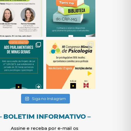
(abre em nova janela)
(abre em nova janela)
(abre em nova janela)
(abre em nova janela)
(abre em nova janela)
Siga no Instagram
– BOLETIM INFORMATIVO –
Assine e receba por e-mail os