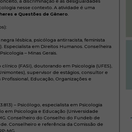
onceito, a discriminação e as desigualdades
ologia nesse contexto. A atividade é uma
heres e Questões de Gênero
.
s):
egra lésbica, psicóloga antirracista, feminista
). Especialista em Direitos Humanos. Conselheira
sicologia – Minas Gerais.
 clínico (FASI), doutorando em Psicologia (UFES),
imontes), supervisor de estágios, consultor e
a Profissional, Educação, Organizações e
.813) – Psicólogo, especialista em Psicologia
do em Psicologia e Educação (Universidade
a/MG. Conselheiro do Conselho do Fundeb de
de. Conselheiro e referência da Comissão de
CRP-MG.