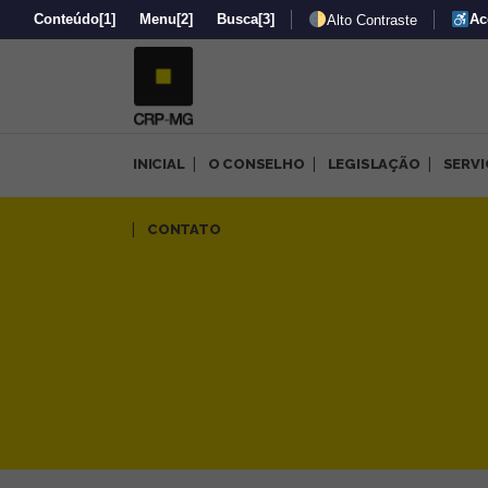
Conteúdo
[1]
Menu
[2]
Busca
[3]
Ac
Alto Contraste
INICIAL
O CONSELHO
LEGISLAÇÃO
SERV
Encontro na subsede Norte r
CONTATO