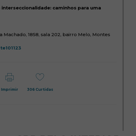
 interseccionalidade: caminhos para uma
a Machado, 1858, sala 202, bairro Melo, Montes
(abre em nova janela)
te101123
Imprimir
306
Curtidas