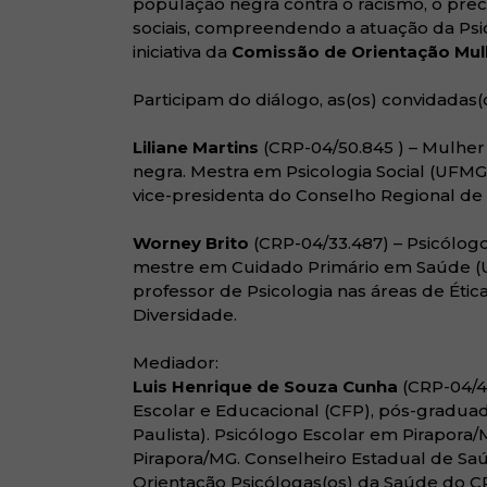
população negra contra o racismo, o prec
sociais, compreendendo a atuação da Psic
iniciativa da
Comissão de Orientação Mul
Participam do diálogo, as(os) convidadas(o
Liliane Martins
(CRP-04/50.845 ) – Mulher n
negra. Mestra em Psicologia Social (UFMG
vice-presidenta do Conselho Regional de P
Worney Brito
(CRP-04/33.487) – Psicólogo
mestre em Cuidado Primário em Saúde (Un
professor de Psicologia nas áreas de Étic
Diversidade.
Mediador:
Luis Henrique de Souza Cunha
(CRP-04/43
Escolar e Educacional (CFP), pós-gradua
Paulista). Psicólogo Escolar em Pirapor
Pirapora/MG. Conselheiro Estadual de Saú
Orientação Psicólogas(os) da Saúde do 