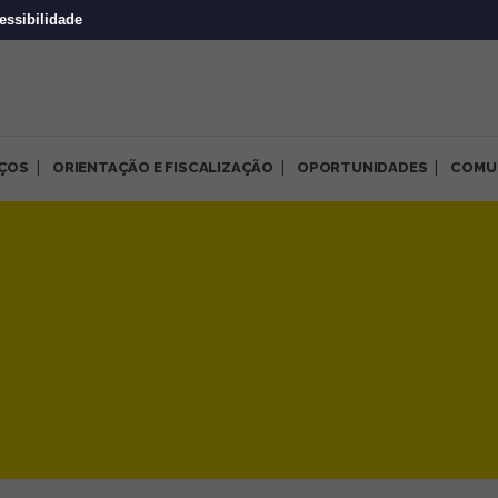
essibilidade
IÇOS
ORIENTAÇÃO E FISCALIZAÇÃO
OPORTUNIDADES
COMU
eflete sobre caminhos para 