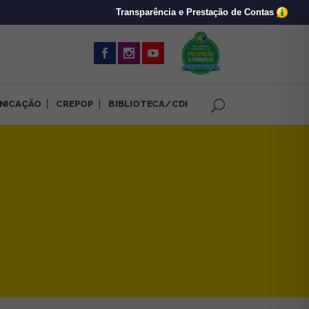
Transparência e Prestação de Contas
(abre em nova 
NICAÇÃO
CREPOP
BIBLIOTECA/CDI
uma Psicologia Antirracista 