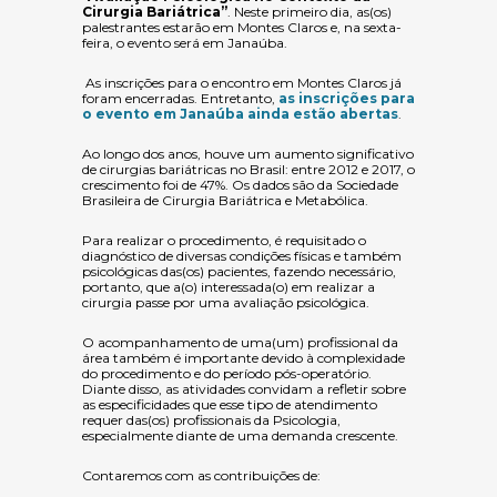
Cirurgia Bariátrica”
. Neste primeiro dia, as(os)
palestrantes estarão em Montes Claros e, na sexta-
feira, o evento será em Janaúba.
As inscrições para o encontro em Montes Claros já
foram encerradas. Entretanto,
as inscrições para
o evento em Janaúba ainda estão abertas
.
Ao longo dos anos, houve um aumento significativo
de cirurgias bariátricas no Brasil: entre 2012 e 2017, o
crescimento foi de 47%. Os dados são da Sociedade
Brasileira de Cirurgia Bariátrica e Metabólica.
Para realizar o procedimento, é requisitado o
diagnóstico de diversas condições físicas e também
psicológicas das(os) pacientes, fazendo necessário,
portanto, que a(o) interessada(o) em realizar a
cirurgia passe por uma avaliação psicológica.
O acompanhamento de uma(um) profissional da
área também é importante devido à complexidade
do procedimento e do período pós-operatório.
Diante disso, as atividades convidam a refletir sobre
as especificidades que esse tipo de atendimento
requer das(os) profissionais da Psicologia,
especialmente diante de uma demanda crescente.
Contaremos com as contribuições de: