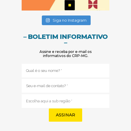
(abre em nova janela)
(abre em nova janela)
Siga no Instagram
– BOLETIM INFORMATIVO
–
Assine e receba por e-mail os
informativos do CRP-MG.
Nome
(obrigatório)
E-
mail
(obrigatório)
Sub
região
(obrigatório)