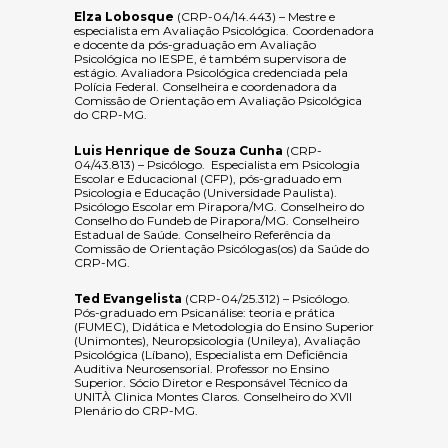
Elza Lobosque
(CRP-04/14.443) – Mestre e
especialista em Avaliação Psicológica. Coordenadora
e docente da pós-graduação em Avaliação
Psicológica no IESPE, é também supervisora de
estágio. Avaliadora Psicológica credenciada pela
Polícia Federal. Conselheira e coordenadora da
Comissão de Orientação em Avaliação Psicológica
do CRP-MG.
Luis Henrique de Souza Cunha
(CRP-
04/43.813) – Psicólogo. Especialista em Psicologia
Escolar e Educacional (CFP), pós-graduado em
Psicologia e Educação (Universidade Paulista).
Psicólogo Escolar em Pirapora/MG. Conselheiro do
Conselho do Fundeb de Pirapora/MG. Conselheiro
Estadual de Saúde. Conselheiro Referência da
Comissão de Orientação Psicólogas(os) da Saúde do
CRP-MG.
Ted Evangelista
(CRP-04/25.312) – Psicólogo.
Pós-graduado em Psicanálise: teoria e prática
(FUMEC), Didática e Metodologia do Ensino Superior
(Unimontes), Neuropsicologia (Unileya), Avaliação
Psicológica (Líbano), Especialista em Deficiência
Auditiva Neurosensorial. Professor no Ensino
Superior. Sócio Diretor e Responsável Técnico da
UNITÀ Clinica Montes Claros. Conselheiro do XVII
Plenário do CRP-MG.