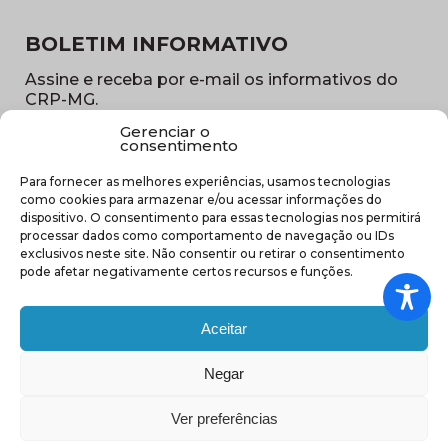
BOLETIM INFORMATIVO
Assine e receba por e-mail os informativos do
CRP-MG.
Gerenciar o
Nome
consentimento
(obrigatório)
Para fornecer as melhores experiências, usamos tecnologias
E-
como cookies para armazenar e/ou acessar informações do
mail
dispositivo. O consentimento para essas tecnologias nos permitirá
(obrigatório)
processar dados como comportamento de navegação ou IDs
Sub
exclusivos neste site. Não consentir ou retirar o consentimento
região
pode afetar negativamente certos recursos e funções.
(obrigatório)
Aceitar
Negar
(abre em nova ja
Ver preferências