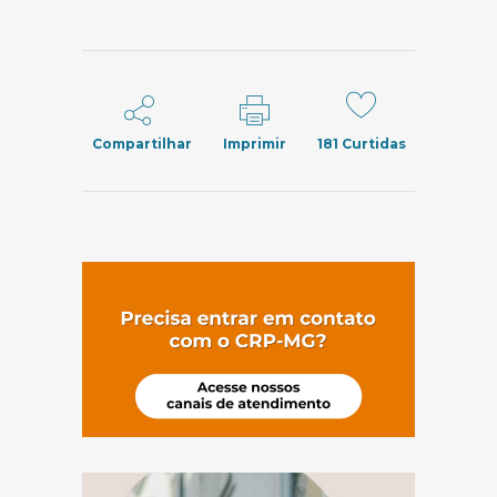
Compartilhar
Imprimir
181
Curtidas
(abre em nov