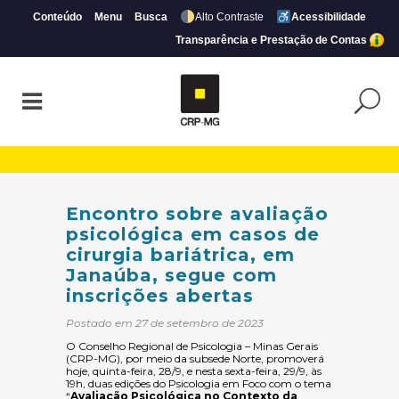
Conteúdo
Menu
Busca
Alto Contraste
Acessibilidade
Transparência e Prestação de Contas
Encontro sobre avaliação psicológica em 
Encontro sobre avaliação
psicológica em casos de
cirurgia bariátrica, em
Janaúba, segue com
inscrições abertas
Postado em 27 de setembro de 2023
O Conselho Regional de Psicologia – Minas Gerais
(CRP-MG), por meio da subsede Norte, promoverá
hoje, quinta-feira, 28/9, e nesta sexta-feira, 29/9, às
19h, duas edições do Psicologia em Foco com o tema
“
Avaliação Psicológica no Contexto da