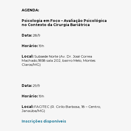
AGENDA:
Psicologia em Foco – Avaliação Psicológica
no Contexto da Cirurgia Bariátrica
Data:
28/9
Horário:
19h
Local:
Subsede Norte (Av. Dr. José Correa
Machado,1858 sala 202, bairro Melo, Montes
Claros/MG)
Data:
29/9
Horário:
19h
Local:
FACITEC (R. Cirílo Barbosa, 18 – Centro,
Janaúba/MG)
Inscrições disponíveis