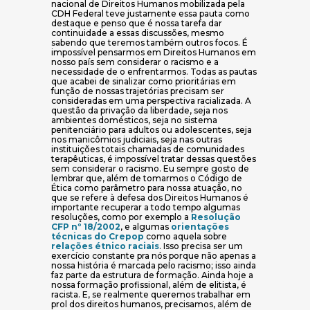
nacional de Direitos Humanos mobilizada pela
CDH Federal teve justamente essa pauta como
destaque e penso que é nossa tarefa dar
continuidade a essas discussões, mesmo
sabendo que teremos também outros focos. É
impossível pensarmos em Direitos Humanos em
nosso país sem considerar o racismo e a
necessidade de o enfrentarmos. Todas as pautas
que acabei de sinalizar como prioritárias em
função de nossas trajetórias precisam ser
consideradas em uma perspectiva racializada. A
questão da privação da liberdade, seja nos
ambientes domésticos, seja no sistema
penitenciário para adultos ou adolescentes, seja
nos manicômios judiciais, seja nas outras
instituições totais chamadas de comunidades
terapêuticas, é impossível tratar dessas questões
sem considerar o racismo. Eu sempre gosto de
lembrar que, além de tomarmos o Código de
Ética como parâmetro para nossa atuação, no
que se refere à defesa dos Direitos Humanos é
importante recuperar a todo tempo algumas
resoluções, como por exemplo a
Resolução
(abre em nova janela)
CFP nº 18/2002
, e algumas
orientações
(abre em nova janela)
técnicas do Crepop
como aquela sobre
(abre em nova janela)
relações étnico raciais
. Isso precisa ser um
exercício constante pra nós porque não apenas a
nossa história é marcada pelo racismo; isso ainda
faz parte da estrutura de formação. Ainda hoje a
nossa formação profissional, além de elitista, é
racista. E, se realmente queremos trabalhar em
prol dos direitos humanos, precisamos, além de