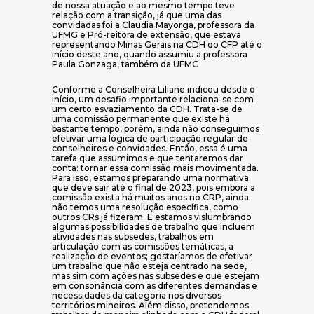
de nossa atuação e ao mesmo tempo teve
relação com a transição, já que uma das
convidadas foi a Claudia Mayorga, professora da
UFMG e Pró-reitora de extensão, que estava
representando Minas Gerais na CDH do CFP até o
início deste ano, quando assumiu a professora
Paula Gonzaga, também da UFMG.
Conforme a Conselheira Liliane indicou desde o
início, um desafio importante relaciona-se com
um certo esvaziamento da CDH. Trata-se de
uma comissão permanente que existe há
bastante tempo, porém, ainda não conseguimos
efetivar uma lógica de participação regular de
conselheires e convidades. Então, essa é uma
tarefa que assumimos e que tentaremos dar
conta: tornar essa comissão mais movimentada.
Para isso, estamos preparando uma normativa
que deve sair até o final de 2023, pois embora a
comissão exista há muitos anos no CRP, ainda
não temos uma resolução específica, como
outros CRs já fizeram. E estamos vislumbrando
algumas possibilidades de trabalho que incluem
atividades nas subsedes, trabalhos em
articulação com as comissões temáticas, a
realização de eventos; gostaríamos de efetivar
um trabalho que não esteja centrado na sede,
mas sim com ações nas subsedes e que estejam
em consonância com as diferentes demandas e
necessidades da categoria nos diversos
territórios mineiros. Além disso, pretendemos