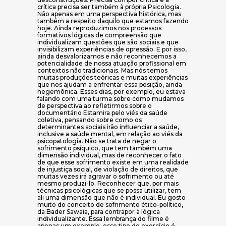
crítica precisa ser também à própria Psicologia.
Não apenas em uma perspectiva histórica, mas
também a respeito daquilo que estamos fazendo
hoje. Ainda reproduzimos nos processos
formativos lógicas de compreensão que
individualizam questões que são sociais e que
invisibilizam experiências de opressão. E por isso,
ainda desvalorizamos e não reconhecemos a
potencialidade de nossa atuação profissional em
contextos não tradicionais. Mas nós temos
muitas produções teóricas e muitas experiências
que nos ajudam a enfrentar essa posição, ainda
hegemônica. Esses dias, por exemplo, eu estava
falando com uma turma sobre como mudamos
de perspectiva ao refletirmos sobre o
documentário Estamira pelo viés da saúde
coletiva, pensando sobre como os
determinantes sociais irão influenciar a saúde,
inclusive a saúde mental, em relação ao viés da
psicopatologia. Não se trata de negar o
sofrimento psíquico, que tem também uma
dimensão individual, mas de reconhecer o fato
de que esse sofrimento existe em uma realidade
de injustiça social, de violação de direitos, que
muitas vezes irá agravar o sofrimento ou até
mesmo produzi-lo. Reconhecer que, por mais
técnicas psicológicas que se possa utilizar, tem
ali uma dimensão que não é individual. Eu gosto
muito do conceito de sofrimento ético-político,
da Bader Sawaia, para contrapor à lógica
individualizante. Essa lembrança do filme é
apenas um exemplo, esse tipo de exercício é