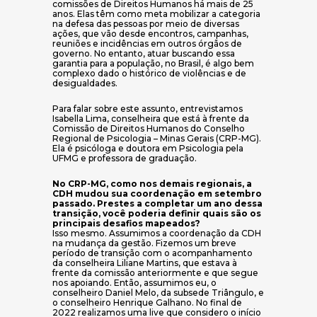
comissões de Direitos Humanos há mais de 25
anos. Elas têm como meta mobilizar a categoria
na defesa das pessoas por meio de diversas
ações, que vão desde encontros, campanhas,
reuniões e incidências em outros órgãos de
governo. No entanto, atuar buscando essa
garantia para a população, no Brasil, é algo bem
complexo dado o histórico de violências e de
desigualdades.
Para falar sobre este assunto, entrevistamos
Isabella Lima, conselheira que está à frente da
Comissão de Direitos Humanos do Conselho
Regional de Psicologia – Minas Gerais (CRP-MG).
Ela é psicóloga e doutora em Psicologia pela
UFMG e professora de graduação.
No CRP-MG, como nos demais regionais, a
CDH mudou sua coordenação em setembro
passado. Prestes a completar um ano dessa
transição, você poderia definir quais são os
principais desafios mapeados?
Isso mesmo. Assumimos a coordenação da CDH
na mudança da gestão. Fizemos um breve
período de transição com o acompanhamento
da conselheira Liliane Martins, que estava à
frente da comissão anteriormente e que segue
nos apoiando. Então, assumimos eu, o
conselheiro Daniel Melo, da subsede Triângulo, e
o conselheiro Henrique Galhano. No final de
2022 realizamos uma live que considero o início