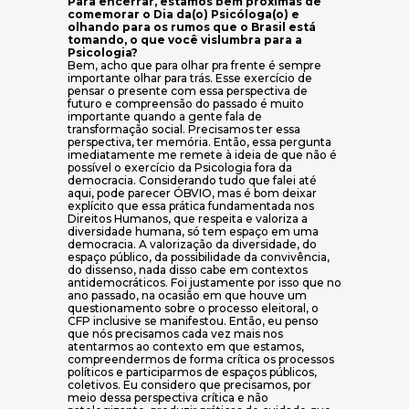
Para encerrar, estamos bem próximas de
comemorar o Dia da(o) Psicóloga(o) e
olhando para os rumos que o Brasil está
tomando, o que você vislumbra para a
Psicologia?
Bem, acho que para olhar pra frente é sempre
importante olhar para trás. Esse exercício de
pensar o presente com essa perspectiva de
futuro e compreensão do passado é muito
importante quando a gente fala de
transformação social. Precisamos ter essa
perspectiva, ter memória. Então, essa pergunta
imediatamente me remete à ideia de que não é
possível o exercício da Psicologia fora da
democracia. Considerando tudo que falei até
aqui, pode parecer ÓBVIO, mas é bom deixar
explícito que essa prática fundamentada nos
Direitos Humanos, que respeita e valoriza a
diversidade humana, só tem espaço em uma
democracia. A valorização da diversidade, do
espaço público, da possibilidade da convivência,
do dissenso, nada disso cabe em contextos
antidemocráticos. Foi justamente por isso que no
ano passado, na ocasião em que houve um
questionamento sobre o processo eleitoral, o
CFP inclusive se manifestou. Então, eu penso
que nós precisamos cada vez mais nos
atentarmos ao contexto em que estamos,
compreendermos de forma crítica os processos
políticos e participarmos de espaços públicos,
coletivos. Eu considero que precisamos, por
meio dessa perspectiva crítica e não