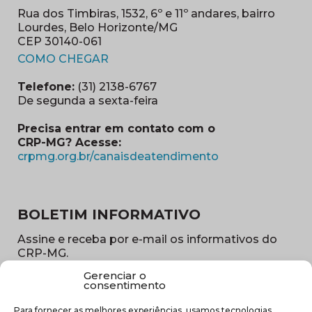
Rua dos Timbiras, 1532, 6º e 11º andares, bairro
Lourdes, Belo Horizonte/MG
CEP 30140-061
(abre em nova janela)
COMO CHEGAR
Telefone:
(31) 2138-6767
De segunda a sexta-feira
Precisa entrar em contato com o
CRP-MG? Acesse:
(abre em nova ja
crpmg.org.br/canaisdeatendimento
BOLETIM INFORMATIVO
Assine e receba por e-mail os informativos do
CRP-MG.
Gerenciar o
Nome
consentimento
(obrigatório)
Para fornecer as melhores experiências, usamos tecnologias