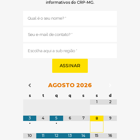
informativos do CRP-MG.
Nome
(obrigatório)
E-
mail
(obrigatório)
Sub
região
(obrigatório)
AGOSTO
2026
Navegação do Calendário
Navegação
Navegação do Calendário
s
t
q
q
s
s
d
Tabela de dados
1
2
3
4
5
6
7
9
8
•
•
10
11
12
13
14
15
16