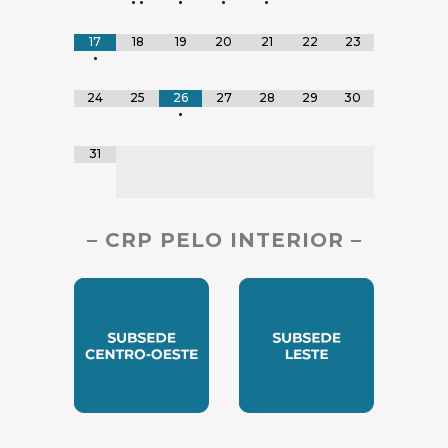
•
•
•
•
•
17
18
19
20
21
22
23
•
24
25
26
27
28
29
30
•
31
– CRP PELO INTERIOR –
SUBSEDE CENTRO OESTE
SUBSEDE LESTE