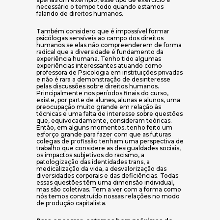
necessário o tempo todo quando estamos
falando de direitos humanos.
Também considero que é impossível formar
psicólogas sensíveis ao campo dos direitos
humanos se elas não compreenderem de forma
radical que a diversidade é fundamento da
experiência humana. Tenho tido algumas
experiências interessantes atuando como
professora de Psicologia em instituições privadas
e não é rara a demonstração de desinteresse
pelas discussões sobre direitos humanos.
Principalmente nos períodos finais do curso,
existe, por parte de alunes, alunas e alunos, uma
preocupação muito grande em relação às
técnicas e uma falta de interesse sobre questões
que, equivocadamente, consideram teóricas.
Então, em alguns momentos, tenho feito um
esforço grande para fazer com que as futuras
colegas de profissão tenham uma perspectiva de
trabalho que considere as desigualdades sociais,
os impactos subjetivos do racismo, a
patologização das identidades trans, a
medicalização da vida, a desvalorização das
diversidades corporais e das deficiências. Todas
essas questões têm uma dimensão individual,
mas são coletivas. Tem a ver com a forma como
nós temos construído nossas relações no modo
de produção capitalista.