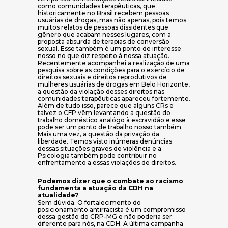
como comunidades terapêuticas, que
historicamente no Brasil recebem pessoas
usuárias de drogas, mas não apenas, pois temos
muitos relatos de pessoas dissidentes que
gênero que acabam nesses lugares, com a
proposta absurda de terapias de conversão
sexual. Esse também é um ponto de interesse
nosso no que diz respeito à nossa atuação.
Recentemente acompanhei a realização de uma
pesquisa sobre as condições para o exercício de
direitos sexuais e direitos reprodutivos de
mulheres usuárias de drogas em Belo Horizonte,
a questão da violação desses direitos nas
comunidades terapêuticas apareceu fortemente.
Além de tudo isso, parece que alguns CRs e
talvez o CFP vêm levantando a questão do
trabalho doméstico analógo à escravidão e esse
pode ser um ponto de trabalho nosso também.
Mais uma vez, a questão da privação da
liberdade. Temos visto inúmeras denúncias
dessas situações graves de violência e a
Psicologia também pode contribuir no
enfrentamento a essas violações de direitos.
Podemos dizer que o combate ao racismo
fundamenta a atuação da CDH na
atualidade?
Sem dúvida. O fortalecimento do
posicionamento antirracista é um compromisso
dessa gestão do CRP-MG e não poderia ser
diferente para nós, na CDH. A última campanha