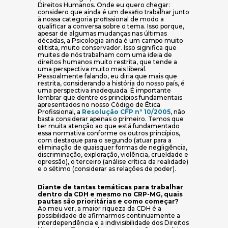
Direitos Humanos. Onde eu quero chegar:
considero que ainda é um desafio trabalhar junto
à nossa categoria profissional de modo a
qualificar a conversa sobre o tema. Isso porque,
apesar de algumas mudanças nas últimas
décadas, a Psicologia ainda é um campo muito
elitista, muito conservador. Isso significa que
muites de nós trabalham com uma ideia de
direitos humanos muito restrita, que tende a
uma perspectiva muito mais liberal.
Pessoalmente falando, eu diria que mais que
restrita, considerando a história do nosso país, é
uma perspectiva inadequada. É importante
lembrar que dentre os princípios fundamentais
apresentados no nosso Código de Ética
(abre em nova ja
Profissional, a
Resolução CFP nº 10/2005
, não
basta considerar apenas o primeiro. Temos que
ter muita atenção ao que está fundamentado
essa normativa conforme os outros princípios,
com destaque para o segundo (atuar para a
eliminação de quaisquer formas de negligência,
discriminação, exploração, violência, crueldade e
opressão), o terceiro (análise crítica da realidade)
e o sétimo (considerar as relações de poder).
Diante de tantas temáticas para trabalhar
dentro da CDH e mesmo no CRP-MG, quais
pautas são prioritárias e como começar?
Ao meu ver, a maior riqueza da CDH é a
possibilidade de afirmarmos continuamente a
interdependência e a indivisibilidade dos Direitos