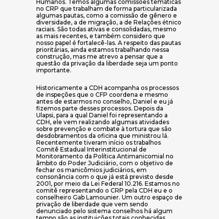
Humanos. Temos algumas comissões temáticas
no CRP que trabalham de forma particularizada
algumas pautas, como a comissão de gênero e
diversidade, a de migração, a de Relações étnico
raciais. São todas ativas e consolidadas, mesmo
as mais recentes, e também considero que
nosso papel é fortalecê-las. A respeito das pautas
prioritárias, ainda estamos trabalhando nessa
construção, mas me atrevo a pensar que a
questão da privação da liberdade seja um ponto
importante.
Historicamente a CDH acompanha os processos
de inspeções que o CFP coordena e mesmo
antes de estarmos no conselho, Daniel e eu já
fizemos parte desses processos. Depois da
Ulapsi, para a qual Daniel foi representando a
CDH, ele vem realizando algumas atividades
sobre prevenção e combate à tortura que são
desdobramentos da oficina que ministrou lá.
Recentemente tiveram início os trabalhos
Comitê Estadual Interinstitucional de
Monitoramento da Política Antimanicomial no
âmbito do Poder Judiciário, com o objetivo de
fechar os manicômios judiciários, em
consonância com o que já está previsto desde
2001, por meio da Lei Federal 10.216. Estamos no
comitê representando o CRP pela CDH eu e o
conselheiro Gab Lamounier. Um outro espaço de
privação de liberdade que vem sendo
denunciado pelo sistema conselhos há algum
tempo são as instituições totais conhecidas