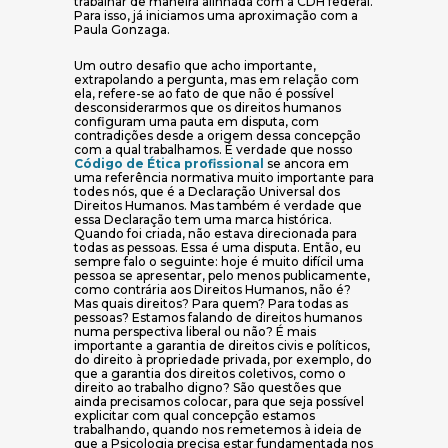
trabalhar de maneira alinhada com a CDH federal.
Para isso, já iniciamos uma aproximação com a
Paula Gonzaga.
Um outro desafio que acho importante,
extrapolando a pergunta, mas em relação com
ela, refere-se ao fato de que não é possível
desconsiderarmos que os direitos humanos
configuram uma pauta em disputa, com
contradições desde a origem dessa concepção
com a qual trabalhamos. É verdade que nosso
(abre em nova janela)
Código de Ética profissional
se ancora em
uma referência normativa muito importante para
todes nós, que é a Declaração Universal dos
Direitos Humanos. Mas também é verdade que
essa Declaração tem uma marca histórica.
Quando foi criada, não estava direcionada para
todas as pessoas. Essa é uma disputa. Então, eu
sempre falo o seguinte: hoje é muito difícil uma
pessoa se apresentar, pelo menos publicamente,
como contrária aos Direitos Humanos, não é?
Mas quais direitos? Para quem? Para todas as
pessoas? Estamos falando de direitos humanos
numa perspectiva liberal ou não? É mais
importante a garantia de direitos civis e políticos,
do direito à propriedade privada, por exemplo, do
que a garantia dos direitos coletivos, como o
direito ao trabalho digno? São questões que
ainda precisamos colocar, para que seja possível
explicitar com qual concepção estamos
trabalhando, quando nos remetemos à ideia de
que a Psicologia precisa estar fundamentada nos